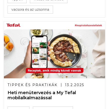
vacsora és az uzsonna
TIPPEK ÉS PRAKTIKÁK
13.2.2025
Heti menütervezés a My Tefal
mobilalkalmazással