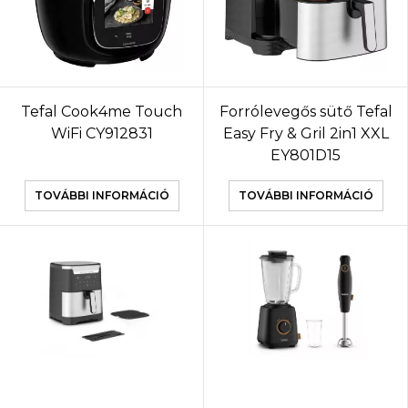
Tefal Cook4me Touch
Forrólevegős sütő Tefal
WiFi CY912831
Easy Fry & Gril 2in1 XXL
EY801D15
TOVÁBBI INFORMÁCIÓ
TOVÁBBI INFORMÁCIÓ