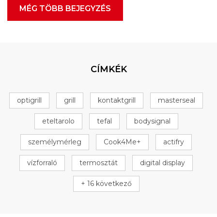
MÉG TÖBB BEJEGYZÉS
CÍMKÉK
optigrill
grill
kontaktgrill
masterseal
eteltarolo
tefal
bodysignal
személymérleg
Cook4Me+
actifry
vízforraló
termosztát
digital display
+ 16 következő