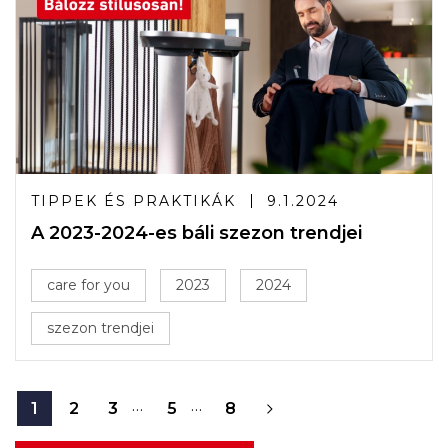
TIPPEK ÉS PRAKTIKÁK
9.1.2024
A 2023-2024-es báli szezon trendjei
care for you
2023
2024
szezon trendjei
…
…
1
2
3
5
8