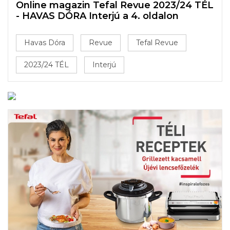
Online magazin Tefal Revue 2023/24 TÉL
- HAVAS DÓRA Interjú a 4. oldalon
Havas Dóra
Revue
Tefal Revue
2023/24 TÉL
Interjú