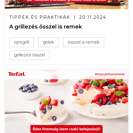
TIPPEK ÉS PRAKTIKÁK
20.11.2024
A grillezés ősszel is remek
optigrill
grilek
ősszel is remek
grillezés ősszel