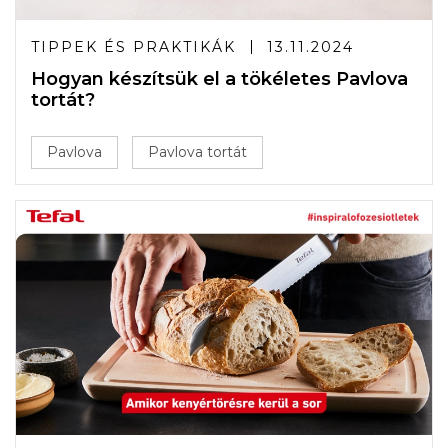
TIPPEK ÉS PRAKTIKÁK
13.11.2024
Hogyan készítsük el a tökéletes Pavlova
tortát?
Pavlova
Pavlova tortát