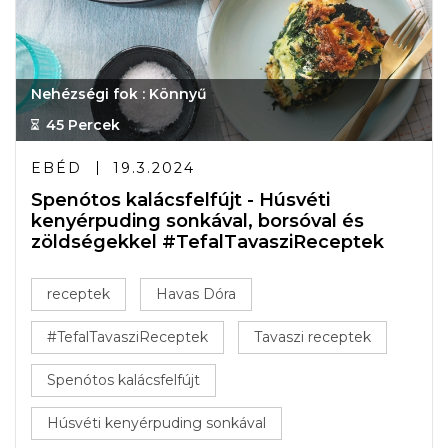
Nehézségi fok : Könnyű
45 Percek
EBÉD
19.3.2024
Spenótos kalácsfelfújt - Húsvéti
kenyérpuding sonkával, borsóval és
zöldségekkel #TefalTavasziReceptek
receptek
Havas Dóra
#TefalTavasziReceptek
Tavaszi receptek
Spenótos kalácsfelfújt
Húsvéti kenyérpuding sonkával