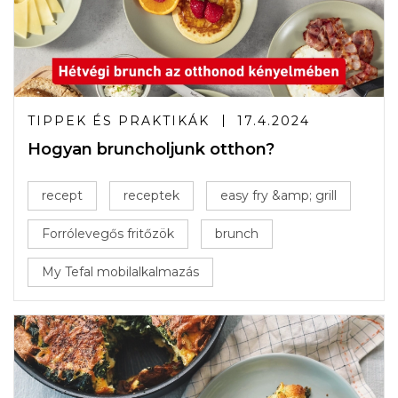
TIPPEK ÉS PRAKTIKÁK
17.4.2024
Hogyan bruncholjunk otthon?
recept
receptek
easy fry &amp; grill
Forrólevegős fritőzök
brunch
My Tefal mobilalkalmazás