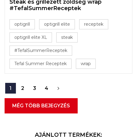
Steak és grillezett zöldség wrap
#TefalSummerReceptek
optigrill
optigrill elite
receptek
optigrill elite XL
steak
#TefalSummerReceptek
Tefal Summer Receptek
wrap
1
2
3
4
MÉG TÖBB BEJEGYZÉS
AJÁNLOTT TERMÉKEK: