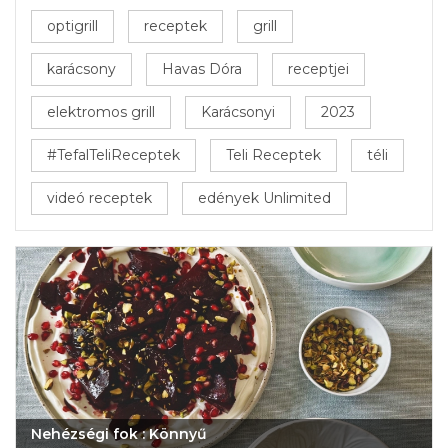
optigrill
receptek
grill
karácsony
Havas Dóra
receptjei
elektromos grill
Karácsonyi
2023
#TefalTeliReceptek
Teli Receptek
téli
videó receptek
edények Unlimited
Nehézségi fok : Könnyű