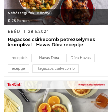
Nehézségi fok : Könnyű
75 Percek
EBÉD
28.5.2024
Ragacsos csirkecomb petrezselymes
krumplival - Havas Dóra receptje
receptek
Havas Dóra
Dóra Havas
eceptje
Ragacsos csirkecomb