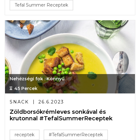
Tefal Summer Receptek
Nehézségi fok : Könnyű
45 Percek
SNACK
26.6.2023
Zöldborsókrémleves sonkával és
krutonnal #TefalSummerReceptek
receptek
#TefalSummerReceptek