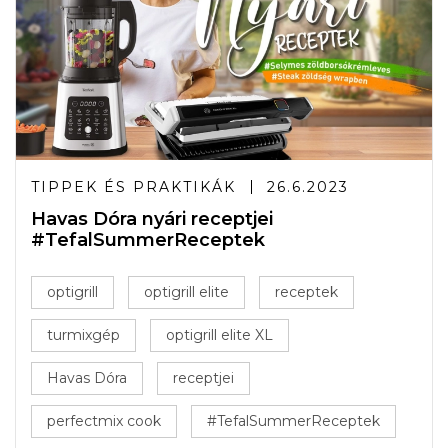
TIPPEK ÉS PRAKTIKÁK
26.6.2023
Havas Dóra nyári receptjei
#TefalSummerReceptek
optigrill
optigrill elite
receptek
turmixgép
optigrill elite XL
Havas Dóra
receptjei
perfectmix cook
#TefalSummerReceptek