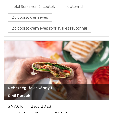
Tefal Summer Receptek
krutonnal
Zöldborsókrémleves
Zöldborsókrémleves sonkával és krutonnal
Nehézségi fok : Könnyű
45 Percek
SNACK
26.6.2023