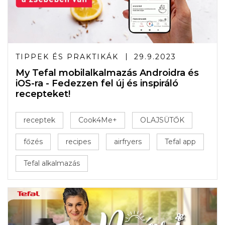
TIPPEK ÉS PRAKTIKÁK
29.9.2023
My Tefal mobilalkalmazás Androidra és
iOS-ra - Fedezzen fel új és inspiráló
recepteket!
receptek
Cook4Me+
OLAJSÜTŐK
főzés
recipes
airfryers
Tefal app
Tefal alkalmazás