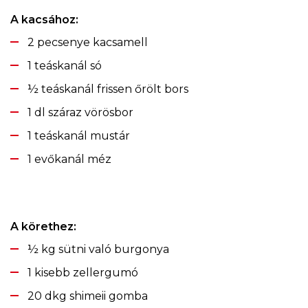
A kacsához:
2 pecsenye kacsamell
1 teáskanál só
½ teáskanál frissen őrölt bors
1 dl száraz vörösbor
1 teáskanál mustár
1 evőkanál méz
A körethez:
½ kg sütni való burgonya
1 kisebb zellergumó
20 dkg shimeii gomba