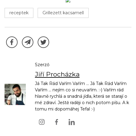
receptek
Grillezett kacsamell
Szerző
Jiří Procházka
Já Tak Rád Vařím Vařím ... Já Tak Rád Vařím
Vařím ... nejím co si neuvařím. :-) Vařím rád
hlavně rychlá a snadná jídla, která se starají o
mé zdraví. Ještě raději o nich potom píšu. A k
tomu mi dopomáhej Tefal :-)