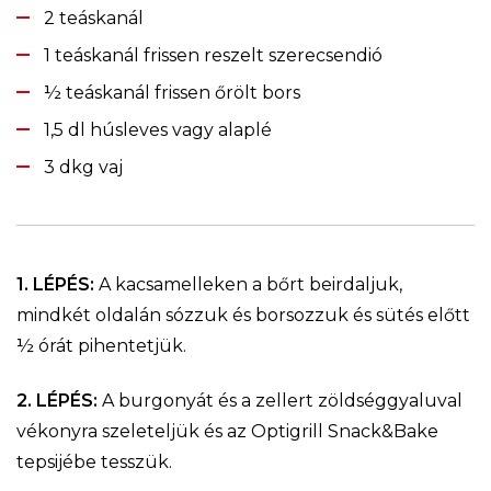
2 teáskanál
1 teáskanál frissen reszelt szerecsendió
½ teáskanál frissen őrölt bors
1,5 dl húsleves vagy alaplé
3 dkg vaj
1. LÉPÉS:
A kacsamelleken a bőrt beirdaljuk,
mindkét oldalán sózzuk és borsozzuk és sütés előtt
½ órát pihentetjük.
2. LÉPÉS:
A burgonyát és a zellert zöldséggyaluval
vékonyra szeleteljük és az Optigrill Snack&Bake
tepsijébe tesszük.