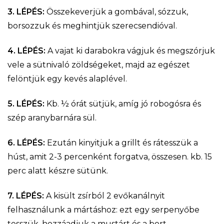
3. LÉPÉS:
Összekeverjük a gombával, sózzuk,
borsozzuk és meghintjük szerecsendióval.
4. LÉPÉS:
A vajat ki darabokra vágjuk és megszórjuk
vele a sütnivaló zöldségeket, majd az egészet
felöntjük egy kevés alaplével.
5. LÉPÉS:
Kb. ½ órát sütjük, amíg jó robogósra és
szép aranybarnára sül.
6. LÉPÉS:
Ezután kinyitjuk a grillt és rátesszük a
húst, amit 2-3 percenként forgatva, összesen. kb. 15
perc alatt készre sütünk.
7. LÉPÉS:
A kisült zsírból 2 evőkanálnyit
felhasználunk a mártáshoz: ezt egy serpenyőbe
tesszük, hozzáadjuk a mustárt és a bort,