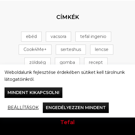
CÍMKÉK
ebéd
vacsora
tefal ingenio
Cook4Me+
serteshus
lencse
zöldség
gomba
recept
Weboldalunk fejlesztése érdekében sütiket kell tárolnunk
Tefal Cook4Me+
csirke
+ 16 következő
látogatóinkról.
MINDENT KIKAPCSOLNI
BEÁLLÍTÁSOK
ENGEDÉLYEZZEN MINDENT
Vacsorázzunk együtt
Tefal