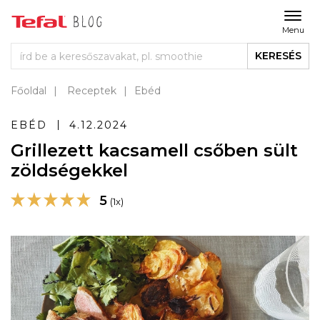
Menu
KERESÉS
Főoldal
Receptek
Ebéd
EBÉD
4.12.2024
Grillezett kacsamell csőben sült
zöldségekkel
5
(1x)