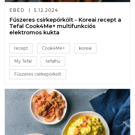
EBÉD
5.12.2024
Fűszeres csirkepörkölt - Koreai recept a
Tefal Cook4Me+ multifunkciós
elektromos kukta
recept
Cook4Me+
koreai
My Tefal
tefalhu
Fűszeres csirkepörkölt