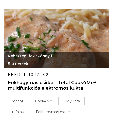
Nehézségi fok : Könnyű
0 Percek
EBÉD
10.12.2024
Fokhagymás csirke - Tefal Cook4Me+
multifunkciós elektromos kukta
recept
Cook4Me+
My Tefal
tefalhu
Fokhagymás csirke