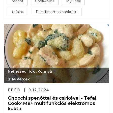
recept
Cook4Me+
My Tefal
tefalhu
Paradicsomos babkrém
Nehézségi fok : Könnyű
14 Percek
EBÉD
9.12.2024
Gnocchi spenóttal és csirkével - Tefal
Cook4Me+ multifunkciós elektromos
kukta