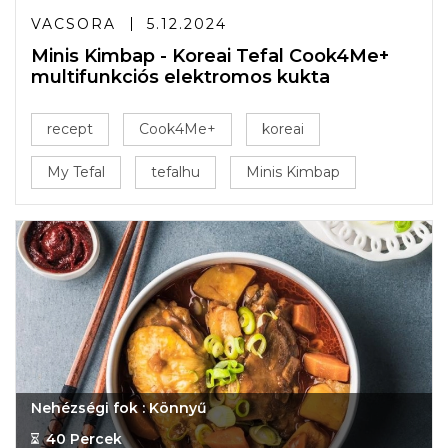
VACSORA
5.12.2024
Minis Kimbap - Koreai Tefal Cook4Me+
multifunkciós elektromos kukta
recept
Cook4Me+
koreai
My Tefal
tefalhu
Minis Kimbap
Nehézségi fok : Könnyű
40 Percek