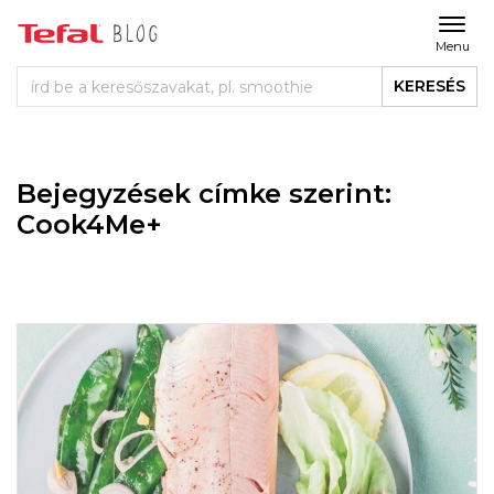
Menu
KERESÉS
Bejegyzések címke szerint:
Cook4Me+