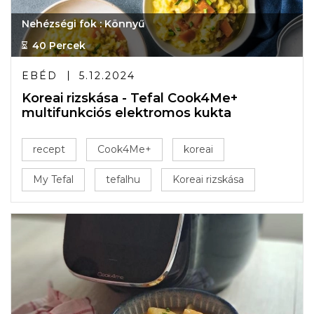
Nehézségi fok : Könnyű
40 Percek
EBÉD
5.12.2024
Koreai rizskása - Tefal Cook4Me+
multifunkciós elektromos kukta
recept
Cook4Me+
koreai
My Tefal
tefalhu
Koreai rizskása