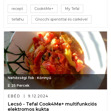
recept
Cook4Me+
My Tefal
tefalhu
Gnocchi spenóttal és csirkével
Nehézségi fok : Könnyű
25 Percek
EBÉD
9.12.2024
Lecsó - Tefal Cook4Me+ multifunkciós
elektromos kukta