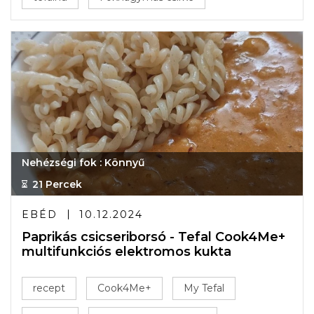
Nehézségi fok : Könnyű
21 Percek
EBÉD
10.12.2024
Paprikás csicseriborsó - Tefal Cook4Me+
multifunkciós elektromos kukta
recept
Cook4Me+
My Tefal