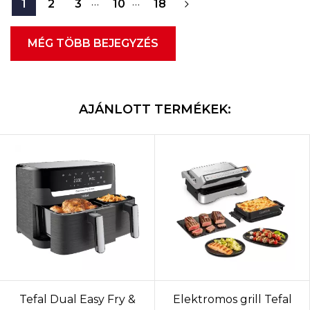
…
…
1
2
3
10
18
MÉG TÖBB BEJEGYZÉS
AJÁNLOTT TERMÉKEK:
Tefal Dual Easy Fry &
Elektromos grill Tefal