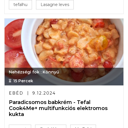
tefalhu
Lasagne leves
Nehézségi fok : Könnyű
15 Percek
EBÉD
9.12.2024
Paradicsomos babkrém - Tefal
Cook4Me+ multifunkciós elektromos
kukta