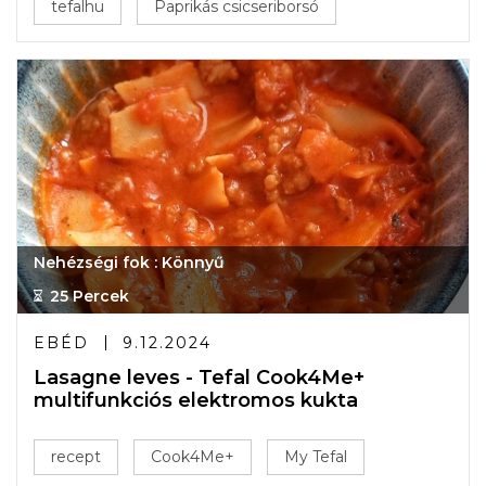
tefalhu
Paprikás csicseriborsó
Nehézségi fok : Könnyű
25 Percek
EBÉD
9.12.2024
Lasagne leves - Tefal Cook4Me+
multifunkciós elektromos kukta
recept
Cook4Me+
My Tefal