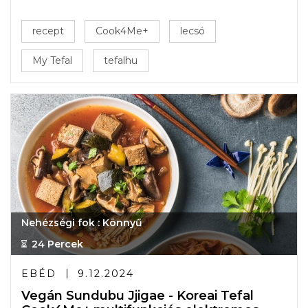
recept
Cook4Me+
lecsó
My Tefal
tefalhu
Nehézségi fok : Könnyű
24 Percek
EBÉD
9.12.2024
Vegán Sundubu Jjigae - Koreai Tefal