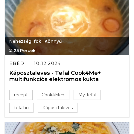
Nehézségi fok : Könnyű
25 Percek
EBÉD
10.12.2024
Káposztaleves - Tefal Cook4Me+
multifunkciós elektromos kukta
recept
Cook4Me+
My Tefal
tefalhu
Káposztaleves