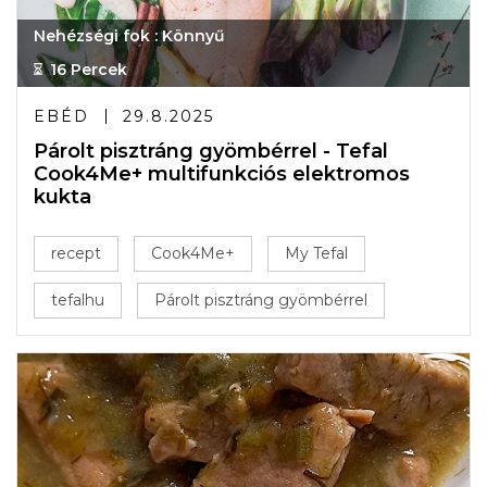
Nehézségi fok : Könnyű
16 Percek
EBÉD
29.8.2025
Párolt pisztráng gyömbérrel - Tefal
Cook4Me+ multifunkciós elektromos
kukta
recept
Cook4Me+
My Tefal
tefalhu
Párolt pisztráng gyömbérrel