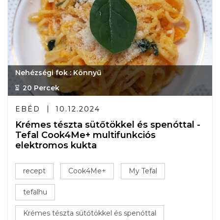
Nehézségi fok : Könnyű
20 Percek
EBÉD
10.12.2024
Krémes tészta sütőtökkel és spenóttal -
Tefal Cook4Me+ multifunkciós
elektromos kukta
recept
Cook4Me+
My Tefal
tefalhu
Krémes tészta sütőtökkel és spenóttal