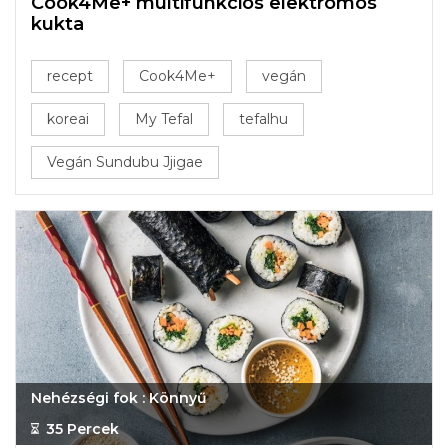
Cook4Me+ multifunkciós elektromos
kukta
recept
Cook4Me+
vegán
koreai
My Tefal
tefalhu
Vegán Sundubu Jjigae
Nehézségi fok : Könnyű
35 Percek