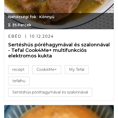
Nehézségi fok : Könnyű
35 Percek
EBÉD
10.12.2024
Sertéshús póréhagymával és szalonnával
- Tefal Cook4Me+ multifunkciós
elektromos kukta
recept
Cook4Me+
My Tefal
tefalhu
Sertéshús póréhagymával és szalonnával