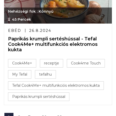
Nehézségi fok : Könnyű
45 Percek
EBÉD
26.8.2024
Paprikás krumpli sertéshússal - Tefal
Cook4Me+ multifunkciós elektromos
kukta
Cook4Me+
receptje
Cook4me Touch
My Tefal
tefalhu
Tefal Cook4Me+ multifunkciós elektromos kukta
Paprikás krumpli sertéshússal