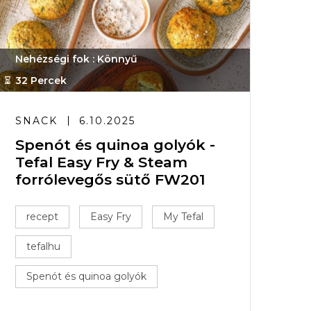
Nehézségi fok : Könnyű
32 Percek
SNACK
6.10.2025
Spenót és quinoa golyók -
Tefal Easy Fry & Steam
forrólevegős sütő FW201
recept
Easy Fry
My Tefal
tefalhu
Spenót és quinoa golyók