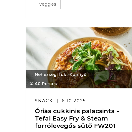
veggies
Nehézségi fok : Könnyű
40 Percek
SNACK
6.10.2025
Óriás cukkinis palacsinta -
Tefal Easy Fry & Steam
forrólevegős sütő FW201