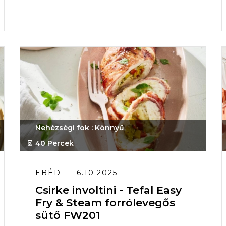
Nehézségi fok : Könnyű
40 Percek
EBÉD
6.10.2025
Csirke involtini - Tefal Easy
Fry & Steam forrólevegős
sütő FW201