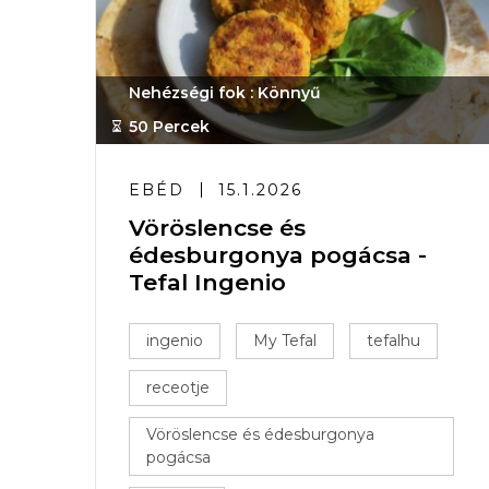
Nehézségi fok : Könnyű
50 Percek
EBÉD
15.1.2026
Vöröslencse és
édesburgonya pogácsa -
Tefal Ingenio
ingenio
My Tefal
tefalhu
receotje
Vöröslencse és édesburgonya
pogácsa