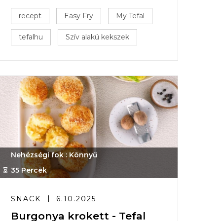
recept
Easy Fry
My Tefal
tefalhu
Szív alakú kekszek
Nehézségi fok : Könnyű
35 Percek
SNACK
6.10.2025
Burgonya krokett - Tefal