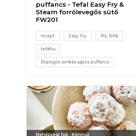
puffancs - Tefal Easy Fry &
Steam forrólevegős sütő
FW201
recept
Easy Fry
My Tefal
tefalhu
Ropogós sonkás-sajtos puffancs
Nehézségi fok : Könnyű