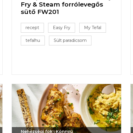
Fry & Steam forrólevegős
sütő FW201
recept
Easy Fry
My Tefal
tefalhu
Sült paradicsom
Nehézségi fok : Könnyű