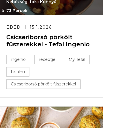
Nehézségi fok : Könnyű
73 Percek
EBÉD
15.1.2026
Csicseriborsó pörkölt
fűszerekkel - Tefal Ingenio
ingenio
receptje
My Tefal
tefalhu
Csicseriborsó pörkölt fűszerekkel