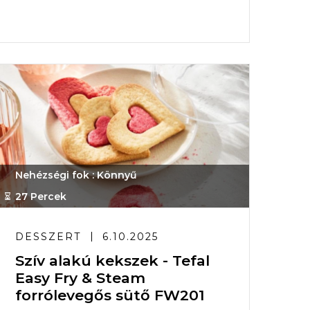
Nehézségi fok : Könnyű
27 Percek
DESSZERT
6.10.2025
Szív alakú kekszek - Tefal
Easy Fry & Steam
forrólevegős sütő FW201