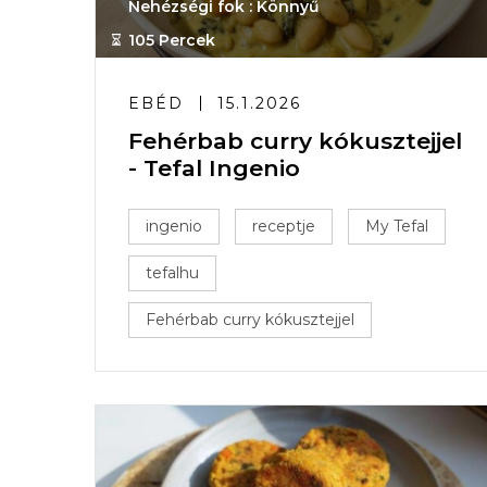
Nehézségi fok : Könnyű
105 Percek
EBÉD
15.1.2026
Fehérbab curry kókusztejjel
- Tefal Ingenio
ingenio
receptje
My Tefal
tefalhu
Fehérbab curry kókusztejjel