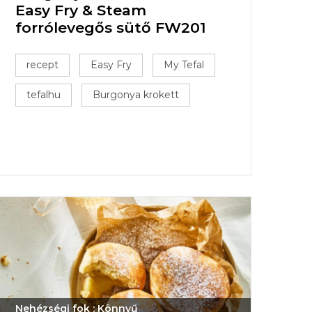
Easy Fry & Steam
forrólevegős sütő FW201
recept
Easy Fry
My Tefal
tefalhu
Burgonya krokett
Nehézségi fok : Könnyű