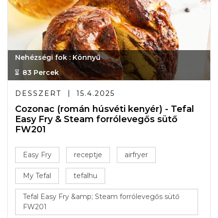
Nehézségi fok : Könnyű
83 Percek
DESSZERT
15.4.2025
Cozonac (román húsvéti kenyér) - Tefal
Easy Fry & Steam forrólevegős sütő
FW201
Easy Fry
receptje
airfryer
My Tefal
tefalhu
Tefal Easy Fry &amp; Steam forrólevegős sütő
FW201