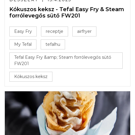
Kókuszos keksz - Tefal Easy Fry & Steam
forrólevegős sütő FW201
Easy Fry
receptje
airfryer
My Tefal
tefalhu
Tefal Easy Fry &amp; Steam forrólevegős sütő
FW201
Kókuszos keksz