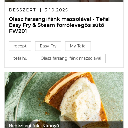
DESSZERT
3.10.2025
Olasz farsangi fánk mazsolával - Tefal
Easy Fry & Steam forrólevegős sütő
FW201
recept
Easy Fry
My Tefal
tefalhu
Olasz farsangi fánk mazsolával
Nehézségi fok : Könnyű