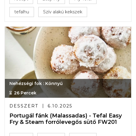
tefalhu
Szív alakú kekszek
Nehézségi fok : Könnyű
26 Percek
DESSZERT
6.10.2025
Portugál fánk (Malassadas) - Tefal Easy
Fry & Steam forrólevegős sütő FW201