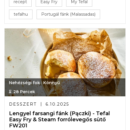
recept
Easy Fry
My Tefal
tefalhu
Portugál fánk (Malassadas)
Nehézségi fok : Könnyű
28 Percek
DESSZERT
6.10.2025
Lengyel farsangi fánk (Pączki) - Tefal
Easy Fry & Steam forrólevegős sütő
FW201