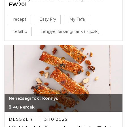
FW201
recept
Easy Fry
My Tefal
tefalhu
Lengyel farsangi fánk (Pączki)
Nehézségi fok : Könnyű
40 Percek
DESSZERT
3.10.2025