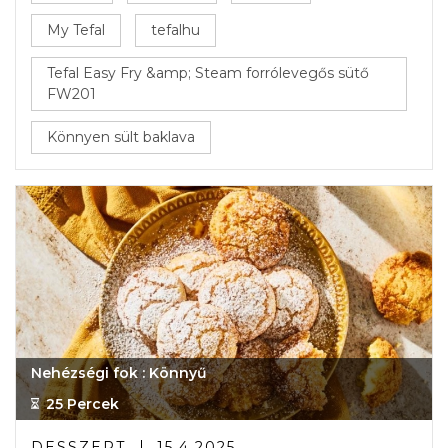
My Tefal
tefalhu
Tefal Easy Fry &amp; Steam forrólevegős sütő
FW201
Könnyen sült baklava
Nehézségi fok : Könnyű
25 Percek
DESSZERT
15.4.2025