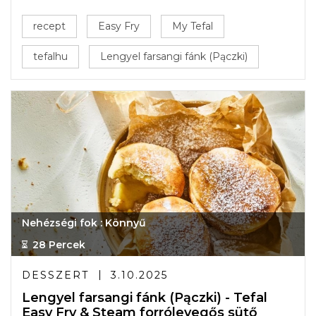
recept
Easy Fry
My Tefal
tefalhu
Lengyel farsangi fánk (Pączki)
Nehézségi fok : Könnyű
28 Percek
DESSZERT
3.10.2025
Lengyel farsangi fánk (Pączki) - Tefal
Easy Fry & Steam forrólevegős sütő