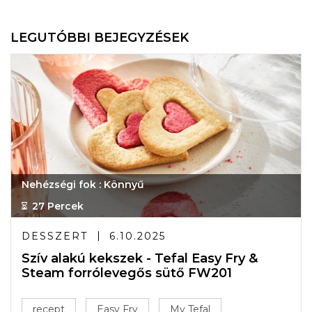
LEGUTÓBBI BEJEGYZÉSEK
Nehézségi fok : Könnyű
27 Percek
DESSZERT
6.10.2025
Szív alakú kekszek - Tefal Easy Fry &
Steam forrólevegős sütő FW201
recept
Easy Fry
My Tefal