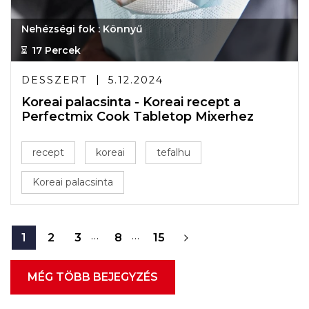
Nehézségi fok : Könnyű
17 Percek
DESSZERT
5.12.2024
Koreai palacsinta - Koreai recept a
Perfectmix Cook Tabletop Mixerhez
recept
koreai
tefalhu
Koreai palacsinta
…
…
1
2
3
8
15
MÉG TÖBB BEJEGYZÉS