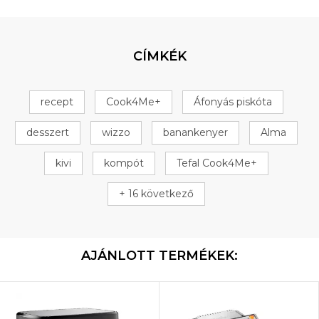
CÍMKÉK
recept
Cook4Me+
Áfonyás piskóta
desszert
wizzo
banankenyer
Alma
kivi
kompót
Tefal Cook4Me+
+ 16 következő
AJÁNLOTT TERMÉKEK: