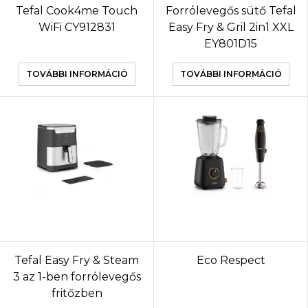
Tefal Cook4me Touch
Forrólevegős sütő Tefal
WiFi CY912831
Easy Fry & Gril 2in1 XXL
EY801D15
TOVÁBBI INFORMÁCIÓ
TOVÁBBI INFORMÁCIÓ
Tefal Easy Fry & Steam
Eco Respect
3 az 1-ben forrólevegős
fritőzben