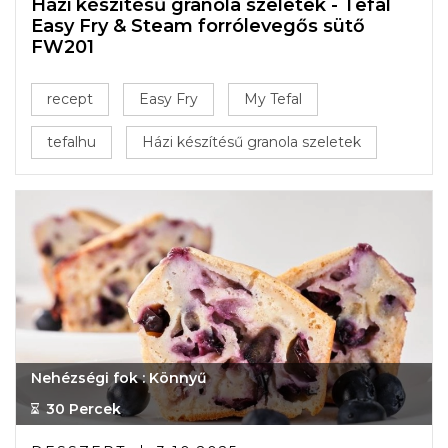
Házi készítésű granola szeletek - Tefal
Easy Fry & Steam forrólevegős sütő
FW201
recept
Easy Fry
My Tefal
tefalhu
Házi készítésű granola szeletek
Nehézségi fok : Könnyű
30 Percek