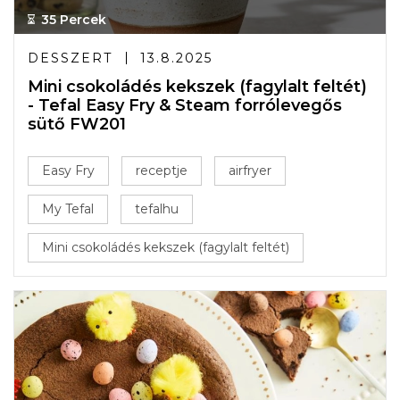
35 Percek
DESSZERT
13.8.2025
Mini csokoládés kekszek (fagylalt feltét)
- Tefal Easy Fry & Steam forrólevegős
sütő FW201
Easy Fry
receptje
airfryer
My Tefal
tefalhu
Mini csokoládés kekszek (fagylalt feltét)