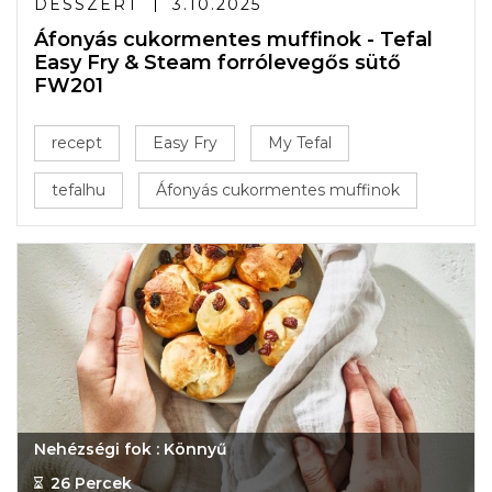
DESSZERT
3.10.2025
Áfonyás cukormentes muffinok - Tefal
Easy Fry & Steam forrólevegős sütő
FW201
recept
Easy Fry
My Tefal
tefalhu
Áfonyás cukormentes muffinok
Nehézségi fok : Könnyű
26 Percek