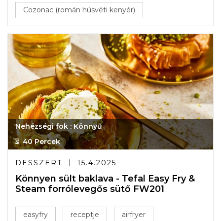
Cozonac (román húsvéti kenyér)
Nehézségi fok : Könnyű
40 Percek
DESSZERT
15.4.2025
Könnyen sült baklava - Tefal Easy Fry &
Steam forrólevegős sütő FW201
easyfry
receptje
airfryer