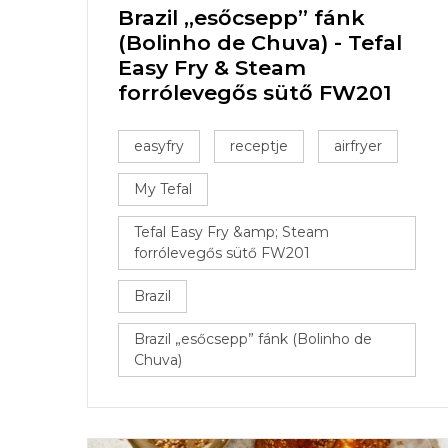
Brazil „esőcsepp” fánk
(Bolinho de Chuva) - Tefal
Easy Fry & Steam
forrólevegős sütő FW201
easyfry
receptje
airfryer
My Tefal
Tefal Easy Fry &amp; Steam
forrólevegős sütő FW201
Brazil
Brazil „esőcsepp” fánk (Bolinho de
Chuva)