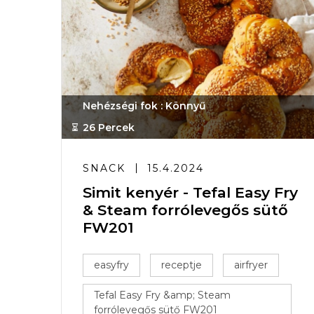
Nehézségi fok : Könnyű
26 Percek
SNACK
15.4.2024
Simit kenyér - Tefal Easy Fry
& Steam forrólevegős sütő
FW201
easyfry
receptje
airfryer
Tefal Easy Fry &amp; Steam
forrólevegős sütő FW201