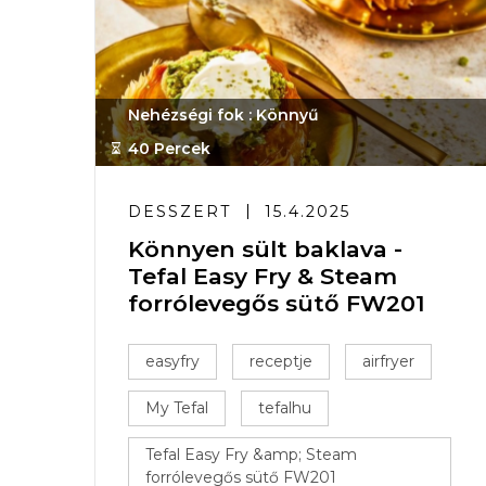
Nehézségi fok : Könnyű
40 Percek
DESSZERT
15.4.2025
Könnyen sült baklava -
Tefal Easy Fry & Steam
forrólevegős sütő FW201
easyfry
receptje
airfryer
My Tefal
tefalhu
Tefal Easy Fry &amp; Steam
forrólevegős sütő FW201