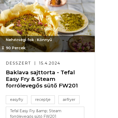
Nehézségi fok : Könnyű
90 Percek
DESSZERT
15.4.2024
Baklava sajttorta - Tefal
Easy Fry & Steam
forrólevegős sütő FW201
easyfry
receptje
airfryer
Tefal Easy Fry &amp; Steam
forrólevegős sütő FW201