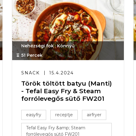
Nehézségi fok : Könnyű
51 Percek
SNACK
15.4.2024
Török töltött batyu (Manti)
- Tefal Easy Fry & Steam
forrólevegős sütő FW201
easyfry
receptje
airfryer
Tefal Easy Fry &amp; Steam
forrólevegős sütő FW201