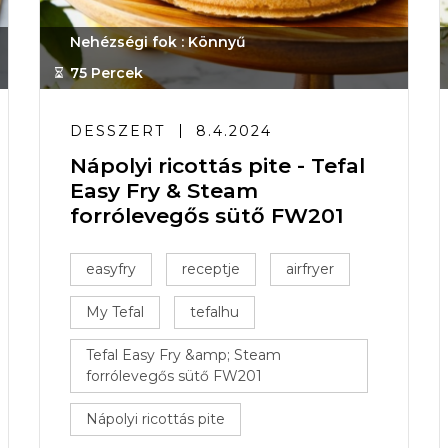
Nehézségi fok : Könnyű
75 Percek
DESSZERT
8.4.2024
Nápolyi ricottás pite - Tefal
Easy Fry & Steam
forrólevegős sütő FW201
easyfry
receptje
airfryer
My Tefal
tefalhu
Tefal Easy Fry &amp; Steam
forrólevegős sütő FW201
Nápolyi ricottás pite