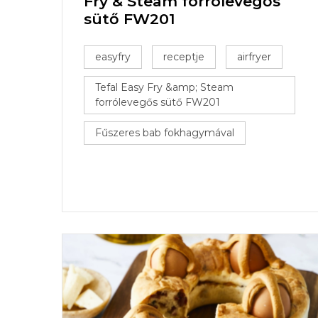
Fry & Steam forrólevegős
sütő FW201
easyfry
receptje
airfryer
Tefal Easy Fry &amp; Steam
forrólevegős sütő FW201
Fűszeres bab fokhagymával