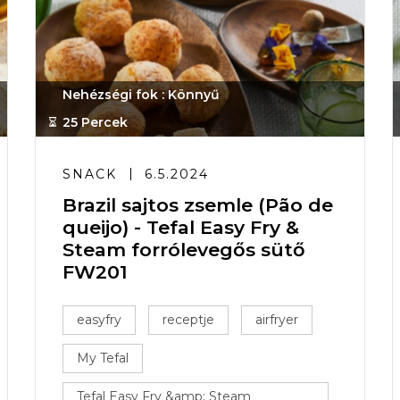
Nehézségi fok : Könnyű
25 Percek
SNACK
6.5.2024
Brazil sajtos zsemle (Pão de
queijo) - Tefal Easy Fry &
Steam forrólevegős sütő
FW201
easyfry
receptje
airfryer
My Tefal
Tefal Easy Fry &amp; Steam