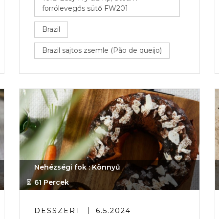
forrólevegős sütő FW201
Brazil
Brazil sajtos zsemle (Pão de queijo)
Nehézségi fok : Könnyű
61 Percek
DESSZERT
6.5.2024