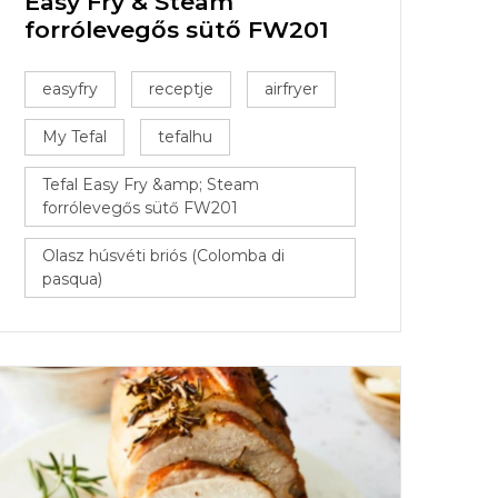
Easy Fry & Steam
forrólevegős sütő FW201
easyfry
receptje
airfryer
My Tefal
tefalhu
Tefal Easy Fry &amp; Steam
forrólevegős sütő FW201
Olasz húsvéti briós (Colomba di
pasqua)