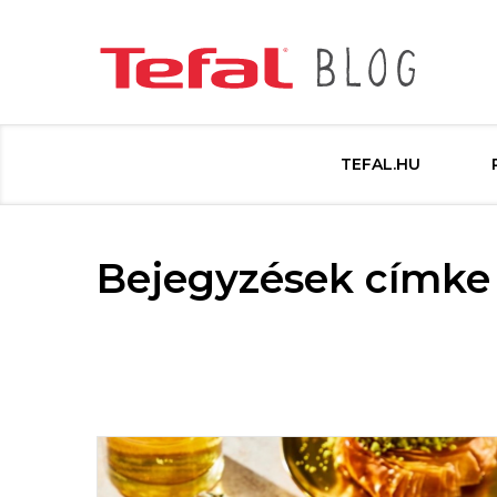
TEFAL.HU
Bejegyzések címke s