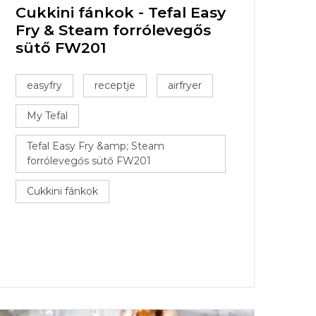
Cukkini fánkok - Tefal Easy
Fry & Steam forrólevegős
sütő FW201
easyfry
receptje
airfryer
My Tefal
Tefal Easy Fry &amp; Steam
forrólevegős sütő FW201
Cukkini fánkok