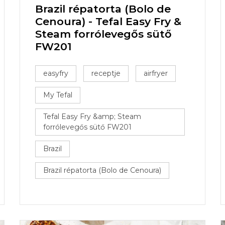
Brazil répatorta (Bolo de
Cenoura) - Tefal Easy Fry &
Steam forrólevegős sütő
FW201
easyfry
receptje
airfryer
My Tefal
Tefal Easy Fry &amp; Steam
forrólevegős sütő FW201
Brazil
Brazil répatorta (Bolo de Cenoura)