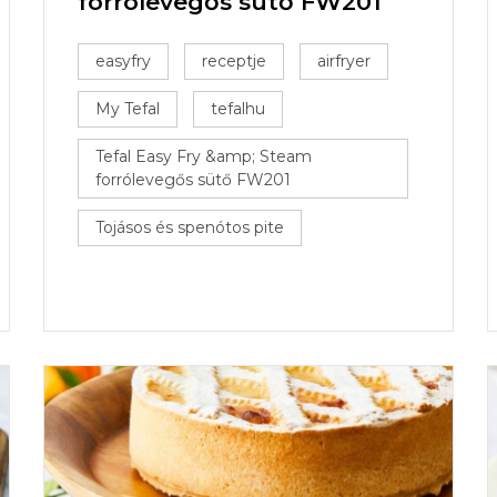
forrólevegős sütő FW201
easyfry
receptje
airfryer
My Tefal
tefalhu
Tefal Easy Fry &amp; Steam
forrólevegős sütő FW201
Tojásos és spenótos pite