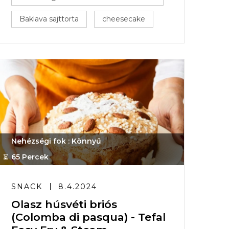
Baklava sajttorta
cheesecake
Nehézségi fok : Könnyű
65 Percek
SNACK
8.4.2024
Olasz húsvéti briós
(Colomba di pasqua) - Tefal