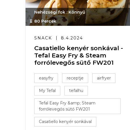
Nehézségi fok : Könnyű
80 Percek
SNACK
8.4.2024
Casatiello kenyér sonkával -
Tefal Easy Fry & Steam
forrólevegős sütő FW201
easyfry
receptje
airfryer
My Tefal
tefalhu
Tefal Easy Fry &amp; Steam
forrólevegős sütő FW201
Casatiello kenyér sonkával