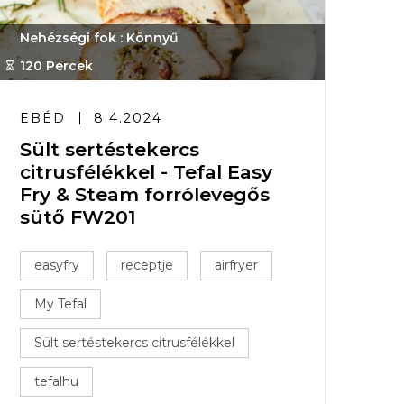
Nehézségi fok : Könnyű
120 Percek
EBÉD
8.4.2024
Sült sertéstekercs
citrusfélékkel - Tefal Easy
Fry & Steam forrólevegős
sütő FW201
easyfry
receptje
airfryer
My Tefal
Sült sertéstekercs citrusfélékkel
tefalhu