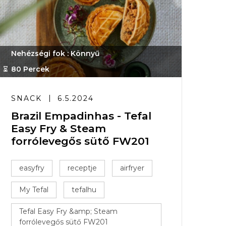
Nehézségi fok : Könnyű
80 Percek
SNACK
6.5.2024
Brazil Empadinhas - Tefal
Easy Fry & Steam
forrólevegős sütő FW201
easyfry
receptje
airfryer
My Tefal
tefalhu
Tefal Easy Fry &amp; Steam
forrólevegős sütő FW201