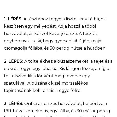
1. LÉPÉS:
A tésztához tegye a lisztet egy tálba, és
készítsen egy mélyedést. Adja hozzá a többi
hozzávalót, és kézzel keverje össze. A tésztát
enyhén nyújtsa ki, hogy gyorsan kihűljön, majd
csomagolja fóliába, és 30 percig hűtse a hűtőben.
2. LÉPÉS:
A töltelékhez a búzaszemeket, a tejet és a
cukrot tegye egy lábasba. Kis lángon főzze, amíg a
tej felszívódik, időnként megkeverve egy
spatulával. A búzának kissé morzsalékos
tapintásúnak kell lennie. Tegye félre.
3. LÉPÉS:
Öntse az összes hozzávalót, beleértve a
főtt búzaszemeket is, egy tálba, és 30 másodpercig