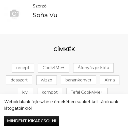
Szerző
Soňa Vu
CÍMKÉK
recept
Cook4Me+
Áfonyás piskóta
desszert
wizzo
banankenyer
Alma
kivi
kompót
Tefal Cook4Me+
Weboldalunk fejlesztése érdekében sütiket kell tárolnunk
+ 16 következő
látogatóinkról.
MINDENT KIKAPCSOLNI