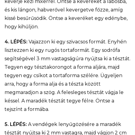
keverje kézi mixerrel. Öntse a keveréket a lábosba,
és kis lángon, habverővel kevergetve főzze, amíg
kissé besűrűsödik. Öntse a keveréket egy edénybe,
hogy kihűljön.
4. LÉPÉS:
Vajazzon ki egy szivacsos formát. Enyhén
lisztezzen ki egy rugós tortaformát. Egy sodrófa
segítségével 3 mm vastagságúra nyújtsa ki a tésztát.
Tegyen egy tésztakorongot a forma aljára, majd
tegyen egy csíkot a tortaforma szélére. Ügyeljen
arra, hogy a forma alja és a tészta között
megmaradjon a szög. A felesleges tésztát vágja le
késsel. A maradék tésztát tegye félre. Öntse a
tejszínt a formába.
5. LÉPÉS:
A vendégek lenyűgözésére a maradék
tésztát nyújtsa ki 2 mm vastagra, majd vágjon 2 cm