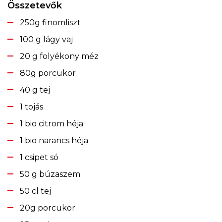
Összetevők
250g finomliszt
100 g lágy vaj
20 g folyékony méz
80g porcukor
40 g tej
1 tojás
1 bio citrom héja
1 bio narancs héja
1 csipet só
50 g búzaszem
50 cl tej
20g porcukor