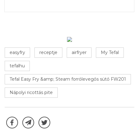
easyfry
receptje
airfryer
My Tefal
tefalhu
Tefal Easy Fry &amp; Steam forrólevegős sütő FW201
Nápolyi ricottás pite