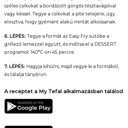
széles csíkokat a bordázott görgős tésztavágóval
vagy késsel. Tegye a csíkokat a pite tetejére, úgy
elosztva, hogy gyémánt alakú mintát alkossanak.
6. LÉPÉS:
Tegye a formát az Easy Fry sütőbe a
grillező lemezzel együtt, és indítsa el a DESSERT
programot 140°C-on 45 percre.
7. LÉPÉS:
Hagyja kihűlni, majd vegye ki a formából,
és tálalja tányéron.
A receptet a My Tefal alkalmazásban találod