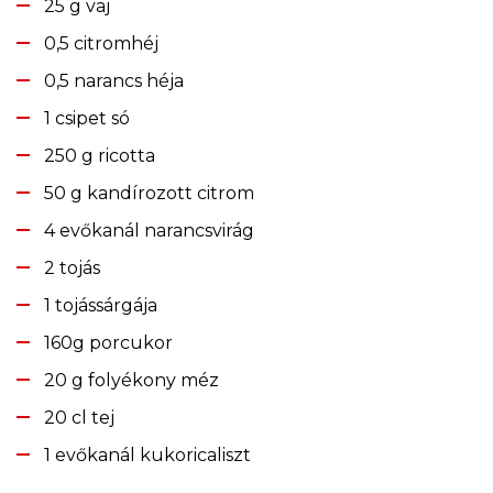
25 g vaj
0,5 citromhéj
0,5 narancs héja
1 csipet só
250 g ricotta
50 g kandírozott citrom
4 evőkanál narancsvirág
2 tojás
1 tojássárgája
160g porcukor
20 g folyékony méz
20 cl tej
1 evőkanál kukoricaliszt