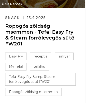
53 Percek
SNACK
15.4.2025
Ropogós zöldség
msemmen - Tefal Easy Fry
& Steam forrólevegős sütő
FW201
Easy Fry
receptje
airfryer
My Tefal
tefalhu
Tefal Easy Fry &amp; Steam
forrólevegős sütő FW201
Ropogós zöldség msemmen