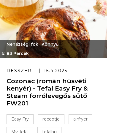
Nehézségi fok : Könnyű
83 Percek
DESSZERT
15.4.2025
Cozonac (román húsvéti
kenyér) - Tefal Easy Fry &
Steam forrólevegős sütő
FW201
Easy Fry
receptje
airfryer
My Tefal
tefalhu