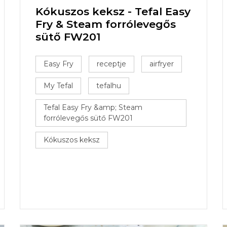
Kókuszos keksz - Tefal Easy
Fry & Steam forrólevegős
sütő FW201
Easy Fry
receptje
airfryer
My Tefal
tefalhu
Tefal Easy Fry &amp; Steam
forrólevegős sütő FW201
Kókuszos keksz