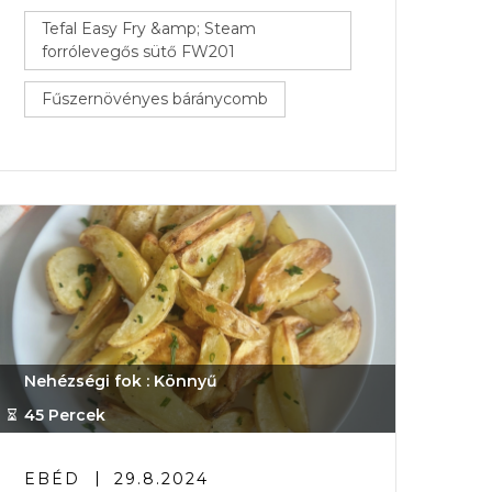
Tefal Easy Fry &amp; Steam
forrólevegős sütő FW201
Fűszernövényes báránycomb
Nehézségi fok : Könnyű
45 Percek
EBÉD
29.8.2024