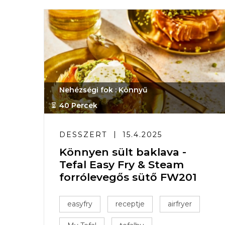
Nehézségi fok : Könnyű
40 Percek
DESSZERT
15.4.2025
Könnyen sült baklava -
Tefal Easy Fry & Steam
forrólevegős sütő FW201
easyfry
receptje
airfryer