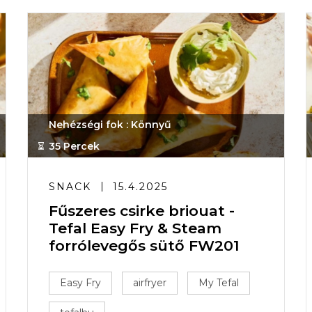
Nehézségi fok : Könnyű
35 Percek
SNACK
15.4.2025
Fűszeres csirke briouat -
Tefal Easy Fry & Steam
forrólevegős sütő FW201
Easy Fry
airfryer
My Tefal