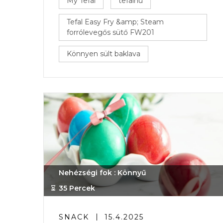
My Tefal
tefalhu
Tefal Easy Fry &amp; Steam
forrólevegős sütő FW201
Könnyen sült baklava
Nehézségi fok : Könnyű
35 Percek
SNACK
15.4.2025