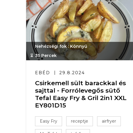
Nehézségi fok : Könnyű
35 Percek
EBÉD
29.8.2024
Csirkemell sült barackkal és
sajttal - Forrólevegős sütő
Tefal Easy Fry & Gril 2in1 XXL
EY801D15
Easy Fry
receptje
airfryer