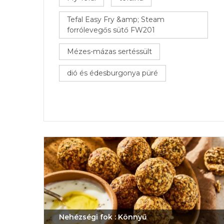
Tefal Easy Fry &amp; Steam
forrólevegős sütő FW201
Mézes-mázas sertéssült
dió és édesburgonya püré
Nehézségi fok : Könnyű