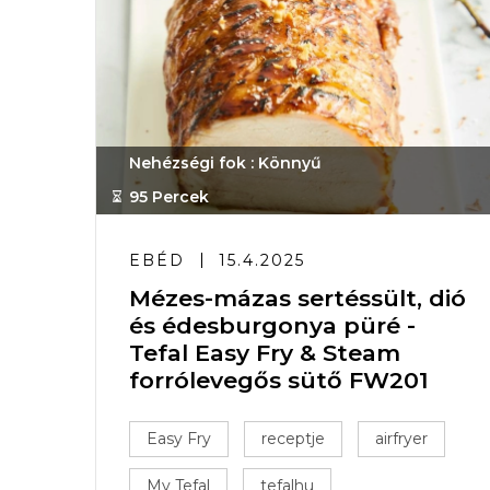
Nehézségi fok : Könnyű
95 Percek
EBÉD
15.4.2025
Mézes-mázas sertéssült, dió
és édesburgonya püré -
Tefal Easy Fry & Steam
forrólevegős sütő FW201
Easy Fry
receptje
airfryer
My Tefal
tefalhu