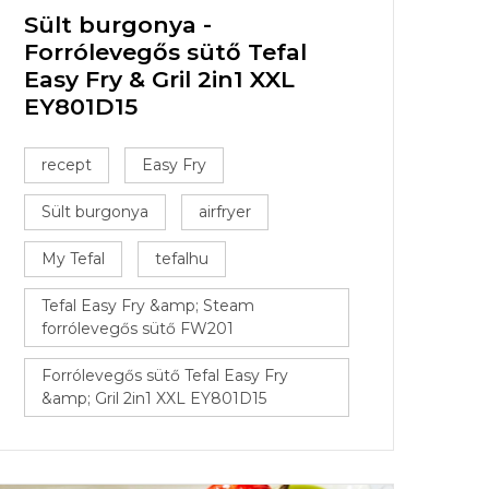
Sült burgonya -
Forrólevegős sütő Tefal
Easy Fry & Gril 2in1 XXL
EY801D15
recept
Easy Fry
Sült burgonya
airfryer
My Tefal
tefalhu
Tefal Easy Fry &amp; Steam
forrólevegős sütő FW201
Forrólevegős sütő Tefal Easy Fry
&amp; Gril 2in1 XXL EY801D15