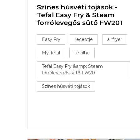
Színes húsvéti tojások -
Tefal Easy Fry & Steam
forrólevegős sütő FW201
Easy Fry
receptje
airfryer
My Tefal
tefalhu
Tefal Easy Fry &amp; Steam
forrólevegős sütő FW201
Színes húsvéti tojások