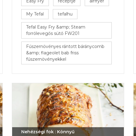
Easy Fry
receptje
airfryer
My Tefal
tefalhu
Tefal Easy Fry &amp; Steam
forrólevegős sütő FW201
Fűszernövényes rántott báránycomb
&amp; flageolet bab friss
fűszernövényekkel
Nehézségi fok : Könnyű