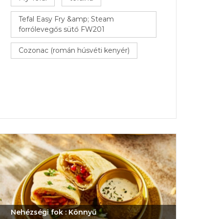
Tefal Easy Fry &amp; Steam
forrólevegős sütő FW201
Cozonac (román húsvéti kenyér)
Nehézségi fok : Könnyű