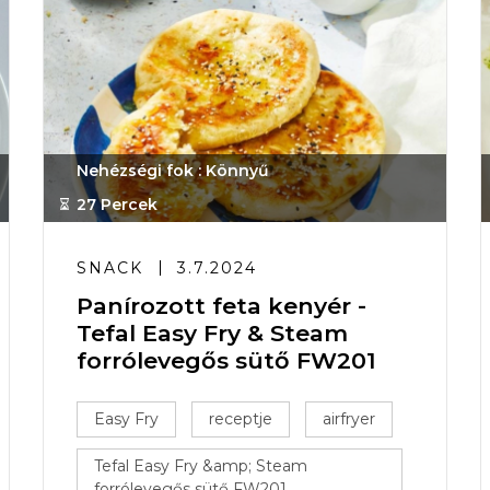
Nehézségi fok : Könnyű
27 Percek
SNACK
3.7.2024
Panírozott feta kenyér -
Tefal Easy Fry & Steam
forrólevegős sütő FW201
Easy Fry
receptje
airfryer
Tefal Easy Fry &amp; Steam
forrólevegős sütő FW201