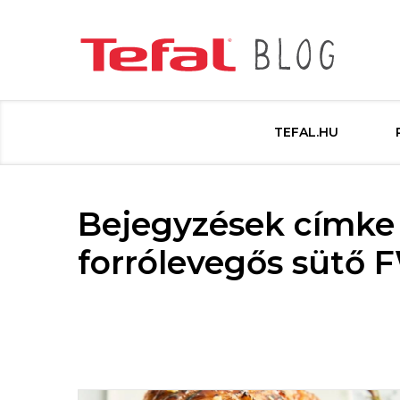
TEFAL.HU
Bejegyzések címke 
forrólevegős sütő 