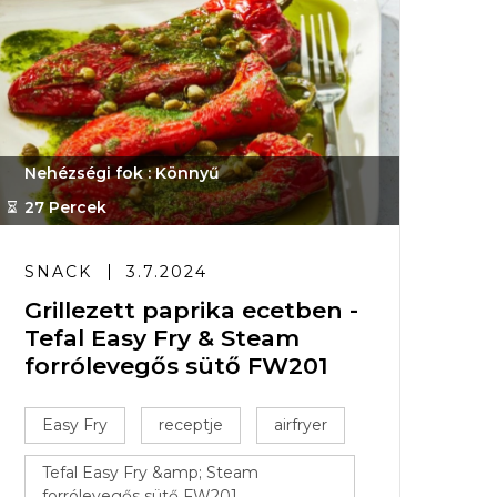
Nehézségi fok : Könnyű
27 Percek
SNACK
3.7.2024
Grillezett paprika ecetben -
Tefal Easy Fry & Steam
forrólevegős sütő FW201
Easy Fry
receptje
airfryer
Tefal Easy Fry &amp; Steam
forrólevegős sütő FW201