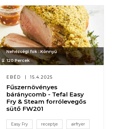
Nehézségi fok : Könnyű
120 Percek
EBÉD
15.4.2025
Fűszernövényes
báránycomb - Tefal Easy
Fry & Steam forrólevegős
sütő FW201
Easy Fry
receptje
airfryer