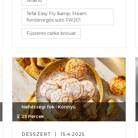
tefalhu
Tefal Easy Fry &amp; Steam
forrólevegős sütő FW201
Fűszeres csirke briouat
Nehézségi fok : Könnyű
25 Percek
DESSZERT
15.4.2025