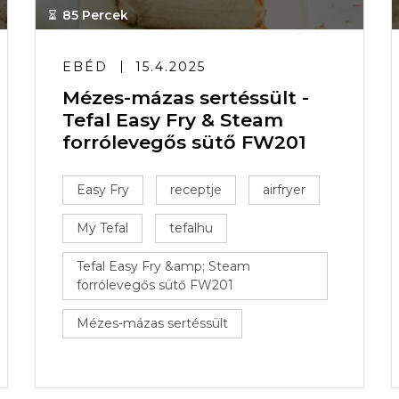
85 Percek
EBÉD
15.4.2025
Mézes-mázas sertéssült -
Tefal Easy Fry & Steam
forrólevegős sütő FW201
Easy Fry
receptje
airfryer
My Tefal
tefalhu
Tefal Easy Fry &amp; Steam
forrólevegős sütő FW201
Mézes-mázas sertéssült