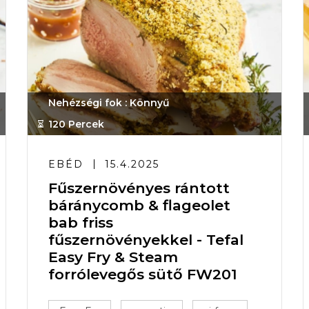
Nehézségi fok : Könnyű
120 Percek
EBÉD
15.4.2025
Fűszernövényes rántott
báránycomb & flageolet
bab friss
fűszernövényekkel - Tefal
Easy Fry & Steam
forrólevegős sütő FW201