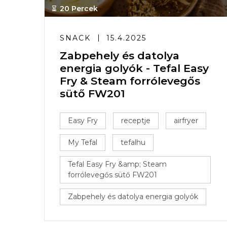
20 Percek
SNACK
15.4.2025
Zabpehely és datolya
energia golyók - Tefal Easy
Fry & Steam forrólevegős
sütő FW201
Easy Fry
receptje
airfryer
My Tefal
tefalhu
Tefal Easy Fry &amp; Steam
forrólevegős sütő FW201
Zabpehely és datolya energia golyók