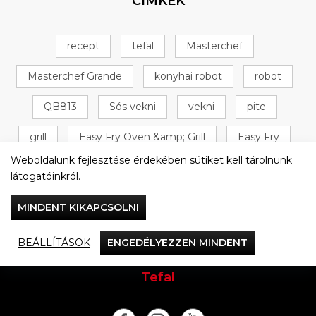
CÍMKÉK
recept
tefal
Masterchef
Masterchef Grande
konyhai robot
robot
QB813
Sós vekni
vekni
pite
grill
Easy Fry Oven &amp; Grill
Easy Fry
Weboldalunk fejlesztése érdekében sütiket kell tárolnunk
Oven &amp; Grill
+ 16 következő
látogatóinkról.
MINDENT KIKAPCSOLNI
BEÁLLÍTÁSOK
ENGEDÉLYEZZEN MINDENT
Vacsorázzunk együtt
Tefal