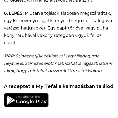
törölgessük, mivel ez eltávolíthatja a színt.
6. LÉPÉS:
Miután a tojások alaposan megszáradtak,
egy kis növényi olajjal kifényesíthetjük és csillogóvá
varázsolhatjuk őket. Egy papírtörlővel vagy puha
konyharuhával vékony rétegben vigyük fel az
olajat.
TIPP: Színezhetjük céklalével vagy lilahagyma
héjával is. Színezés előtt matricákat is ragaszthatunk
rájuk, hogy mintákat hozzunk létre a tojásokon.
A receptet a My Tefal alkalmazásban találod