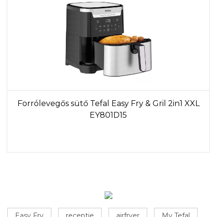
Forrólevegős sütő Tefal Easy Fry & Gril 2in1 XXL
EY801D15
Easy Fry
receptje
airfryer
My Tefal