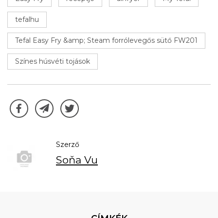
tefalhu
Tefal Easy Fry &amp; Steam forrólevegős sütő FW201
Színes húsvéti tojások
Szerző
Soňa Vu