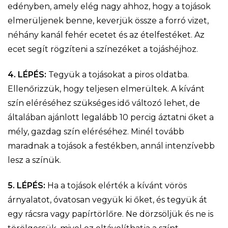
edényben, amely elég nagy ahhoz, hogy a tojások
elmerüljenek benne, keverjük össze a forró vizet,
néhány kanál fehér ecetet és az ételfestéket. Az
ecet segít rögzíteni a színezéket a tojáshéjhoz.
4. LÉPÉS:
Tegyük a tojásokat a piros oldatba.
Ellenőrizzük, hogy teljesen elmerültek. A kívánt
szín eléréséhez szükséges idő változó lehet, de
általában ajánlott legalább 10 percig áztatni őket a
mély, gazdag szín eléréséhez. Minél tovább
maradnak a tojások a festékben, annál intenzívebb
lesz a színük.
5. LÉPÉS:
Ha a tojások elérték a kívánt vörös
árnyalatot, óvatosan vegyük ki őket, és tegyük át
egy rácsra vagy papírtörlőre. Ne dörzsöljük és ne is