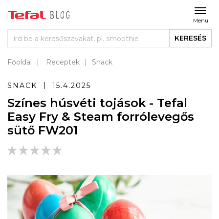
Menu
KERESÉS
Főoldal
Receptek
Snack
SNACK
15.4.2025
Színes húsvéti tojások - Tefal
Easy Fry & Steam forrólevegős
sütő FW201