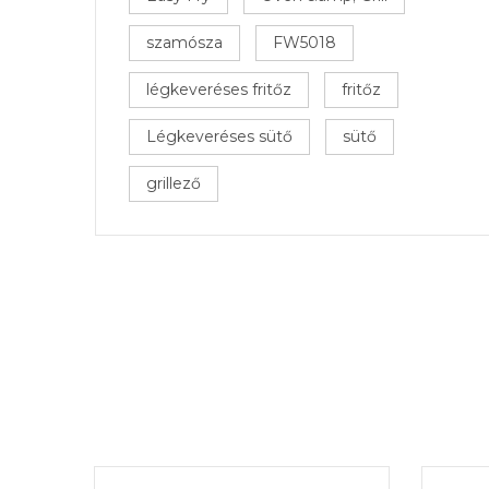
szamósza
FW5018
légkeveréses fritőz
fritőz
Légkeveréses sütő
sütő
grillező