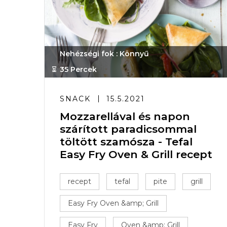
Nehézségi fok : Könnyű
35 Percek
SNACK
15.5.2021
Mozzarellával és napon
szárított paradicsommal
töltött szamósza - Tefal
Easy Fry Oven & Grill recept
recept
tefal
pite
grill
Easy Fry Oven &amp; Grill
Easy Fry
Oven &amp; Grill