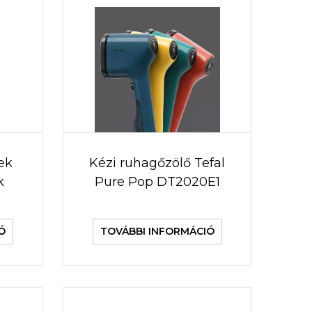
ek
Kézi ruhagőzölő Tefal
k
Pure Pop DT2020E1
Ó
TOVÁBBI INFORMÁCIÓ