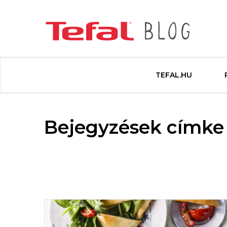
TEFAL.HU
Bejegyzések címke s