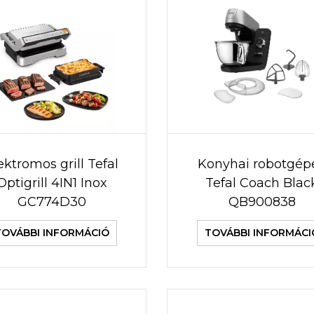
ektromos grill Tefal
Konyhai robotgép
Optigrill 4IN1 Inox
Tefal Coach Blac
GC774D30
QB900838
TOVÁBBI INFORMÁCIÓ
TOVÁBBI INFORMÁCI