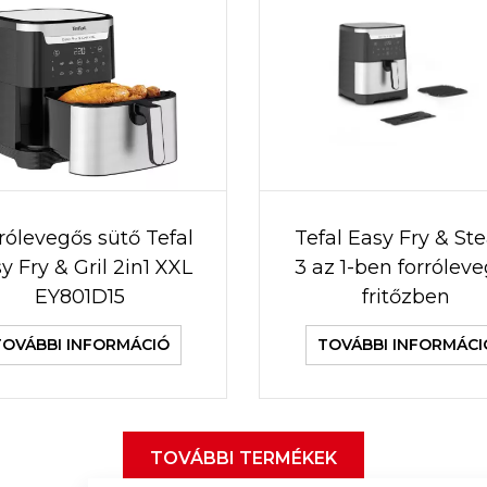
rólevegős sütő Tefal
Tefal Easy Fry & S
y Fry & Gril 2in1 XXL
3 az 1-ben forrólev
EY801D15
fritőzben
TOVÁBBI INFORMÁCIÓ
TOVÁBBI INFORMÁCI
TOVÁBBI TERMÉKEK