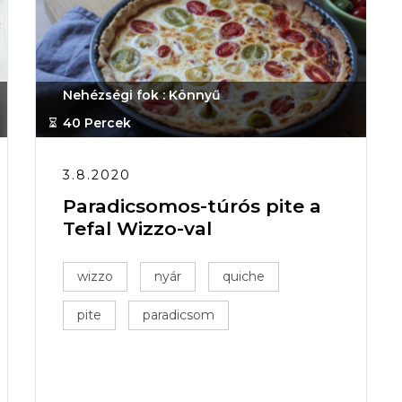
Nehézségi fok : Könnyű
40 Percek
3.8.2020
Paradicsomos-túrós pite a
Tefal Wizzo-val
wizzo
nyár
quiche
pite
paradicsom