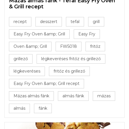
Mázas almás fánk - Tefal Easy Fry Oven
& Grill recept
recept
desszert
tefal
grill
Easy Fry Oven &amp; Grill
Easy Fry
Oven &amp; Grill
FW5018
fritőz
grillező
légkeveréses fritőz és grillező
légkeveréses
fritőz és grillező
Easy Fry Oven &amp; Grill recept
Mázas almás fánk
almás fánk
mázas
almás
fánk