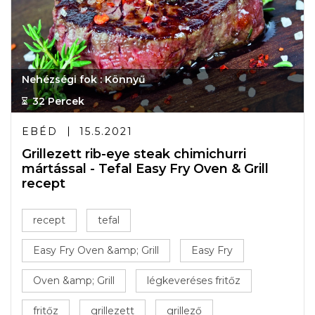
Nehézségi fok : Könnyű
32 Percek
EBÉD
15.5.2021
Grillezett rib-eye steak chimichurri
mártással - Tefal Easy Fry Oven & Grill
recept
recept
tefal
Easy Fry Oven &amp; Grill
Easy Fry
Oven &amp; Grill
légkeveréses fritőz
fritőz
grillezett
grillező