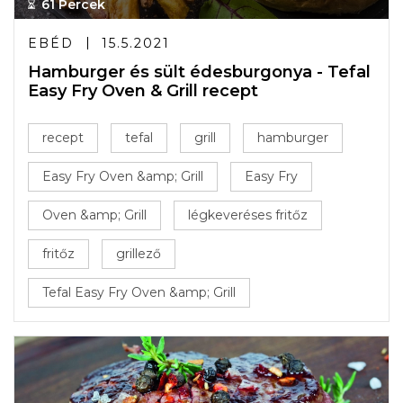
61 Percek
EBÉD
15.5.2021
Hamburger és sült édesburgonya - Tefal
Easy Fry Oven & Grill recept
recept
tefal
grill
hamburger
Easy Fry Oven &amp; Grill
Easy Fry
Oven &amp; Grill
légkeveréses fritőz
fritőz
grillező
Tefal Easy Fry Oven &amp; Grill