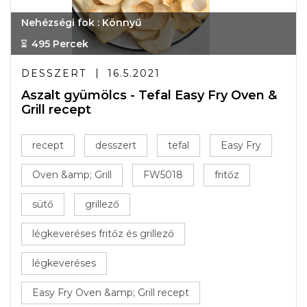
Nehézségi fok : Könnyű
495 Percek
DESSZERT
16.5.2021
Aszalt gyümölcs - Tefal Easy Fry Oven &
Grill recept
recept
desszert
tefal
Easy Fry
Oven &amp; Grill
FW5018
fritőz
sütő
grillező
légkeveréses fritőz és grillező
légkeveréses
Easy Fry Oven &amp; Grill recept