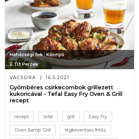
Nehézségi fok : Könnyű
113 Percek
VACSORA
16.5.2021
Gyömbéres csirkecombok grillezett
kukoricával - Tefal Easy Fry Oven & Grill
recept
recept
tefal
grill
Easy Fry
Oven &amp; Grill
légkeveréses fritőz