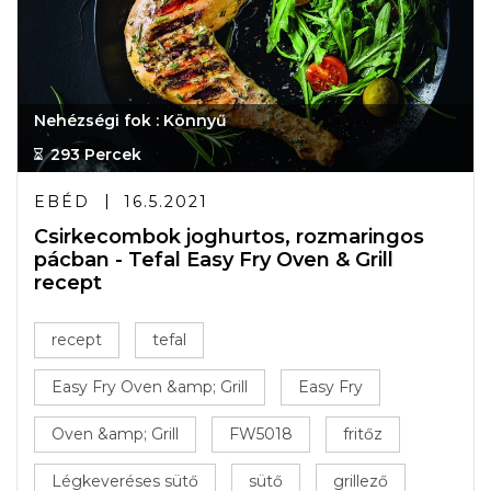
Nehézségi fok : Könnyű
293 Percek
EBÉD
16.5.2021
Csirkecombok joghurtos, rozmaringos
pácban - Tefal Easy Fry Oven & Grill
recept
recept
tefal
Easy Fry Oven &amp; Grill
Easy Fry
Oven &amp; Grill
FW5018
fritőz
Légkeveréses sütő
sütő
grillező