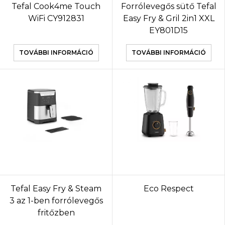
Tefal Cook4me Touch
Forrólevegős sütő Tefal
WiFi CY912831
Easy Fry & Gril 2in1 XXL
EY801D15
TOVÁBBI INFORMÁCIÓ
TOVÁBBI INFORMÁCIÓ
Tefal Easy Fry & Steam
Eco Respect
3 az 1-ben forrólevegős
fritőzben