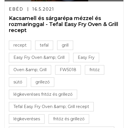
EBÉD
16.5.2021
Kacsamell és sárgarépa mézzel és
rozmaringgal - Tefal Easy Fry Oven & Grill
recept
recept
tefal
grill
Easy Fry Oven &amp; Grill
Easy Fry
Oven &amp; Grill
FW5018
fritőz
sütő
grillező
légkeveréses fritőz és grillező
Tefal Easy Fry Oven &amp; Grill recept
légkeveréses
fritőz és grillező