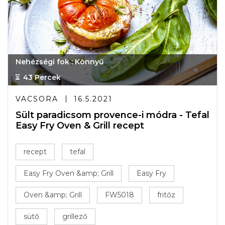
Nehézségi fok : Könnyű
43 Percek
VACSORA
16.5.2021
Sült paradicsom provence-i módra - Tefal
Easy Fry Oven & Grill recept
recept
tefal
Easy Fry Oven &amp; Grill
Easy Fry
Oven &amp; Grill
FW5018
fritőz
sütő
grillező