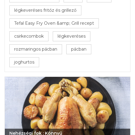
légkeveréses fritőz és grillező
Tefal Easy Fry Oven &amp; Grill recept
csirkecombok
légkeveréses
rozmaringos pácban
pácban
joghurtos
Nehézségi fok : Könnyű