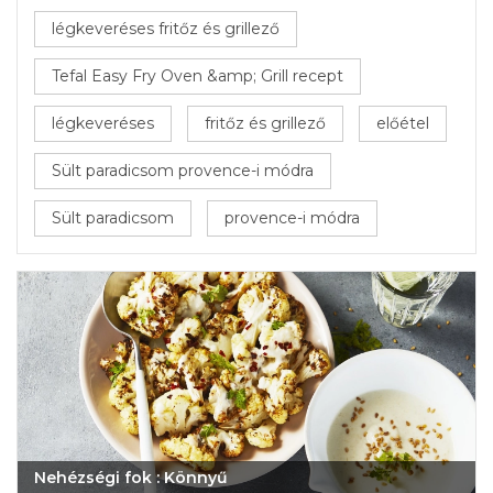
légkeveréses fritőz és grillező
Tefal Easy Fry Oven &amp; Grill recept
légkeveréses
fritőz és grillező
előétel
Sült paradicsom provence-i módra
Sült paradicsom
provence-i módra
Nehézségi fok : Könnyű