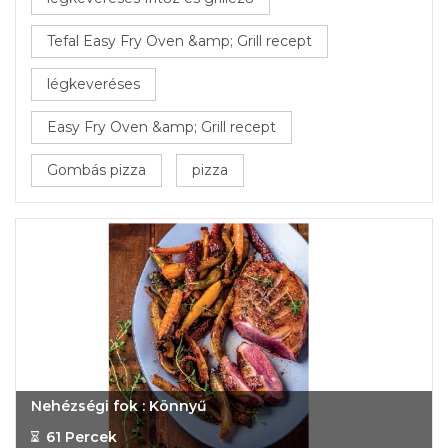
Tefal Easy Fry Oven &amp; Grill recept
légkeveréses
Easy Fry Oven &amp; Grill recept
Gombás pizza
pizza
Nehézségi fok : Könnyű
61 Percek