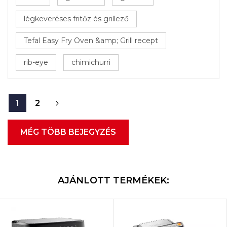
légkeveréses fritőz és grillező
Tefal Easy Fry Oven &amp; Grill recept
rib-eye
chimichurri
1
2
MÉG TÖBB BEJEGYZÉS
AJÁNLOTT TERMÉKEK: