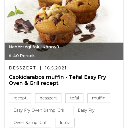
Nehézségi fok : Könnyű
40 Percek
DESSZERT
16.5.2021
Csokidarabos muffin - Tefal Easy Fry
Oven & Grill recept
recept
desszert
tefal
muffin
Easy Fry Oven &amp; Grill
Easy Fry
Oven &amp; Grill
fritőz