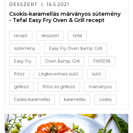
DESSZERT
16.5.2021
Csokis-karamellás márványos sütemény
- Tefal Easy Fry Oven & Grill recept
recept
desszert
tefal
sütemény
Easy Fry Oven &amp; Grill
Easy Fry
Oven &amp; Grill
FW5018
fritőz
Légkeveréses sütő
sütő
grillező
fritőz és grillező
márványos
Csokis-karamellás
karamellás
csokis