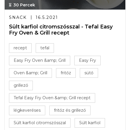
30 Percek
SNACK
16.5.2021
Sült karfiol citromszósszal - Tefal Easy
Fry Oven & Grill recept
recept
tefal
Easy Fry Oven &amp; Grill
Easy Fry
Oven &amp; Grill
fritőz
sütő
grillező
Tefal Easy Fry Oven &amp; Grill recept
légkeveréses
fritőz és grillező
Sült karfiol citromszósszal
Sült karfiol