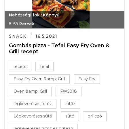
Nehézségi fok : Könnyű
59 Percek
SNACK
16.5.2021
Gombás pizza - Tefal Easy Fry Oven &
Grill recept
recept
tefal
Easy Fry Oven &amp; Grill
Easy Fry
Oven &amp; Grill
FW5018
légkeveréses fritőz
fritőz
Légkeveréses sütő
sütő
grillező
légkeveréses fritőz és grillező