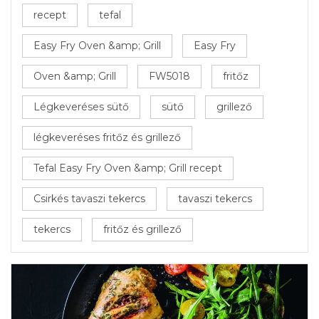
recept
tefal
Easy Fry Oven &amp; Grill
Easy Fry
Oven &amp; Grill
FW5018
fritőz
Légkeveréses sütő
sütő
grillező
légkeveréses fritőz és grillező
Tefal Easy Fry Oven &amp; Grill recept
Csirkés tavaszi tekercs
tavaszi tekercs
tekercs
fritőz és grillező