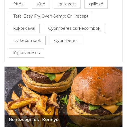
fritőz
sütő
grillezett
grillező
Tefal Easy Fry Oven &amp; Grill recept
kukoricával
Gyömbéres csirkecombok
csirkecombok
Gyömbéres
légkeveréses
Nehézségi fok : Könnyű