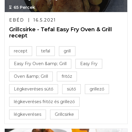
65 Percek
EBÉD
16.5.2021
Grillcsirke - Tefal Easy Fry Oven & Grill
recept
recept
tefal
grill
Easy Fry Oven &amp; Grill
Easy Fry
Oven &amp; Grill
fritőz
Légkeveréses sütő
sütő
grillező
légkeveréses fritőz és grillező
légkeveréses
Grillcsirke