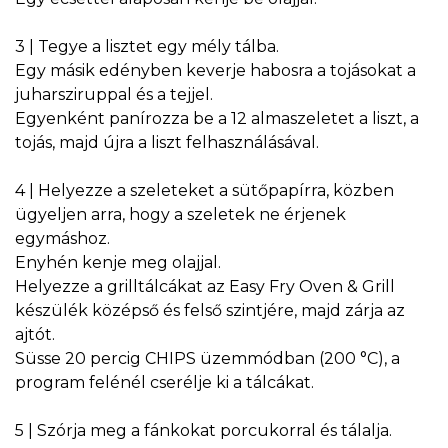
3 | Tegye a lisztet egy mély tálba.
Egy másik edényben keverje habosra a tojásokat a
juharsziruppal és a tejjel.
Egyenként panírozza be a 12 almaszeletet a liszt, a
tojás, majd újra a liszt felhasználásával.
4 | Helyezze a szeleteket a sütőpapírra, közben
ügyeljen arra, hogy a szeletek ne érjenek
egymáshoz.
Enyhén kenje meg olajjal.
Helyezze a grilltálcákat az Easy Fry Oven & Grill
készülék középső és felső szintjére, majd zárja az
ajtót.
Süsse 20 percig CHIPS üzemmódban (200 °C), a
program felénél cserélje ki a tálcákat.
5 | Szórja meg a fánkokat porcukorral és tálalja.