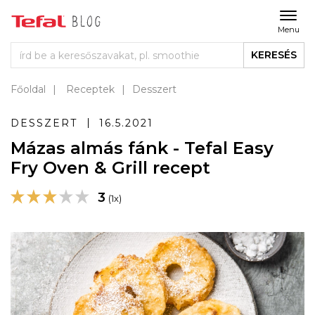
Menu
KERESÉS
Főoldal
Receptek
Desszert
DESSZERT
16.5.2021
Mázas almás fánk - Tefal Easy
Fry Oven & Grill recept
3
(1x)