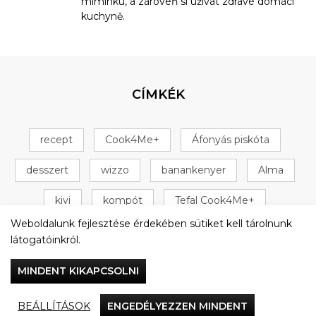
miminku, a zároveň si užívat zdravé domácí
kuchyně.
CÍMKÉK
recept
Cook4Me+
Áfonyás piskóta
desszert
wizzo
banankenyer
Alma
kivi
kompót
Tefal Cook4Me+
Weboldalunk fejlesztése érdekében sütiket kell tárolnunk
+ 16 következő
látogatóinkról.
MINDENT KIKAPCSOLNI
BEÁLLÍTÁSOK
ENGEDÉLYEZZEN MINDENT