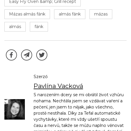
Easy Fry Oven &amp; Grill recept
Mázas almás fánk
almás fánk
mázas
almás
fánk
Szerző
Pavlína Vacková
S narozením dcery se mi obrátil život vzhůru
nohama. Nechtěla jsem se vzdávat vaření a
pečení, jen jsem to nějak, jako všechno,
prostě nestíhala. Díky za Tefal automatické
vychytávky, které mi vždy ušetří spoustu
času a nervů, takže se můžu naplno věnovat