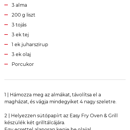
3 alma
200 g liszt
3 tojás
3 ek tej
1 ek juharszirup
3 ek olaj
Porcukor
1 | Hámozza meg az almákat, távolítsa el a
magházat, és vágja mindegyiket 4 nagy szeletre.
2 | Helyezzen sütőpapírt az Easy Fry Oven & Grill
készülék két grilltálcájára.
Egy ecsettel alaposan kenje be olajjal.