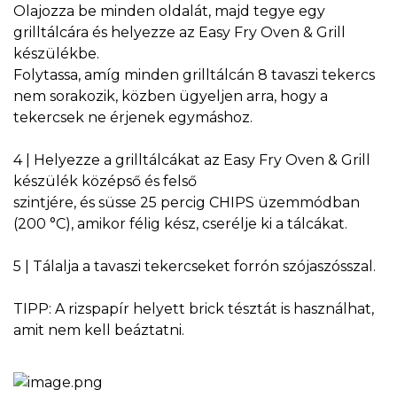
Olajozza be minden oldalát, majd tegye egy
grilltálcára és helyezze az Easy Fry Oven & Grill
készülékbe.
Folytassa, amíg minden grilltálcán 8 tavaszi tekercs
nem sorakozik, közben ügyeljen arra, hogy a
tekercsek ne érjenek egymáshoz.
4 | Helyezze a grilltálcákat az Easy Fry Oven & Grill
készülék középső és felső
szintjére, és süsse 25 percig CHIPS üzemmódban
(200 °C), amikor félig kész, cserélje ki a tálcákat.
5 | Tálalja a tavaszi tekercseket forrón szójaszósszal.
TIPP: A rizspapír helyett brick tésztát is használhat,
amit nem kell beáztatni.