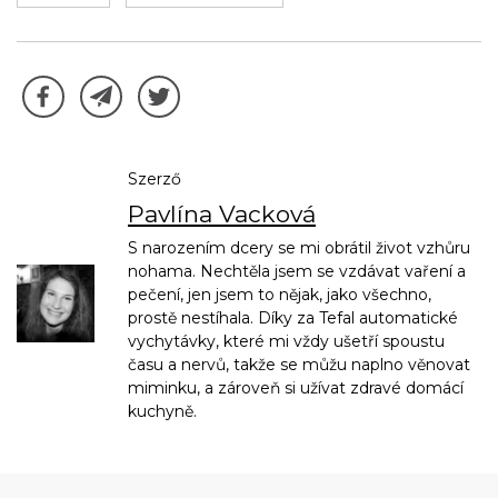
Szerző
Pavlína Vacková
S narozením dcery se mi obrátil život vzhůru
nohama. Nechtěla jsem se vzdávat vaření a
pečení, jen jsem to nějak, jako všechno,
prostě nestíhala. Díky za Tefal automatické
vychytávky, které mi vždy ušetří spoustu
času a nervů, takže se můžu naplno věnovat
miminku, a zároveň si užívat zdravé domácí
kuchyně.