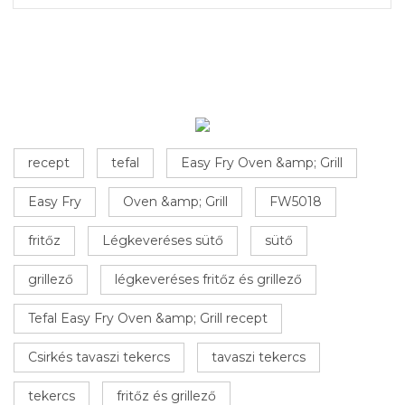
recept
tefal
Easy Fry Oven &amp; Grill
Easy Fry
Oven &amp; Grill
FW5018
fritőz
Légkeveréses sütő
sütő
grillező
légkeveréses fritőz és grillező
Tefal Easy Fry Oven &amp; Grill recept
Csirkés tavaszi tekercs
tavaszi tekercs
tekercs
fritőz és grillező