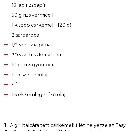
16 lap rizspapír
50 g rizs vermicelli
1 kisebb csirkemell (120 g)
2 sárgarépa
1/2 vöröshagyma
20 szál friss koriander
10 g friss gyömbér
1 ek szezámolaj
Só
1,5 ek semleges ízű olaj
1 | A grilltálcára tett csirkemell filét helyezze az Easy