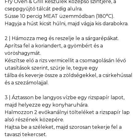
Fry Oven & Grill készülék középső szintjére, a
cseppgyűjtő tálcát pedig alulra.
Süsse 10 percig MEAT üzemmódban (180°C).
Hagyja a húst kicsit hűlni, majd vágja kis darabokra.
2 | Hámozza meg és reszelje le a sárgarépákat.
Aprítsa fel a koriandert, a gyömbért és a
vöröshagymát.
Készítse elő a rizs vermicellit a csomagolásán lévő
utasítások szerint, szűrje le, tegye egy
tálba és keverje össze a zöldségekkel, a csirkehússal
és a szezámolajjal.
3 | Áztasson be langyos vízbe egy rizspapír lapot,
majd helyezze egy konyharuhára.
Halmozzon 2 evőkanálnyi tölteléket a rizspapír lap
alsó részének közepére.
Hajtsa be a széleket, majd szorosan tekerje fel a
tavaszi tekercset.