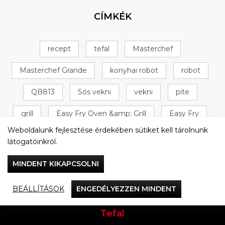
CÍMKÉK
recept
tefal
Masterchef
Masterchef Grande
konyhai robot
robot
QB813
Sós vekni
vekni
pite
grill
Easy Fry Oven &amp; Grill
Easy Fry
Weboldalunk fejlesztése érdekében sütiket kell tárolnunk
Oven &amp; Grill
+ 16 következő
látogatóinkról.
MINDENT KIKAPCSOLNI
BEÁLLÍTÁSOK
ENGEDÉLYEZZEN MINDENT
Vacsorázzunk együtt
Tefal