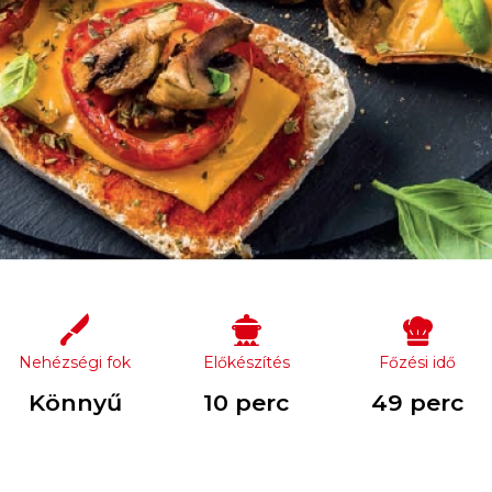
Nehézségi fok
Előkészítés
Főzési idő
Könnyű
10 perc
49 perc