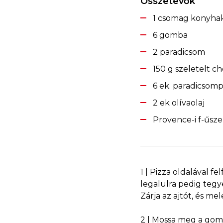
Összetevők
1 csomag konyhak
6 gomba
2 paradicsom
150 g szeletelt ch
6 ek. paradicsom
2 ek olívaolaj
Provence-i f-űsz
1 | Pizza oldalával fe
legalulra pedig tegy
Zárja az ajtót, és m
2 | Mossa meg a gom