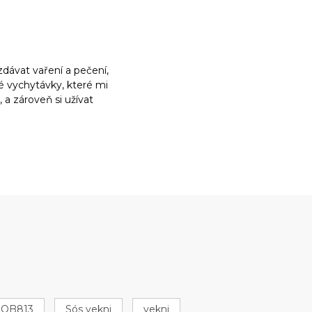
dávat vaření a pečení,
ké vychytávky, které mi
a zároveň si užívat
QB813
Sós vekni
vekni