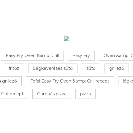
Easy Fry Oven &amp; Grill
Easy Fry
Oven &amp; Gr
fritőz
Légkeveréses sütő
sütő
grillező
 grillező
Tefal Easy Fry Oven &amp; Grill recept
légk
Grill recept
Gombás pizza
pizza