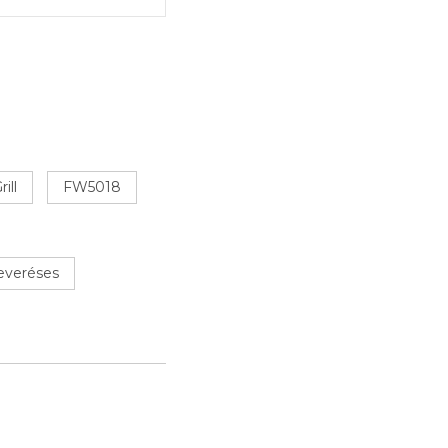
ill
FW5018
everéses