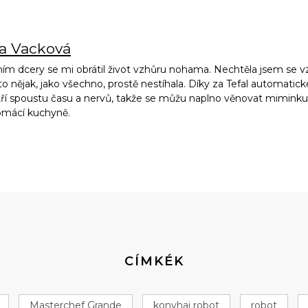
na Vacková
ím dcery se mi obrátil život vzhůru nohama. Nechtěla jsem se vz
to nějak, jako všechno, prostě nestíhala. Díky za Tefal automatic
ří spoustu času a nervů, takže se můžu naplno věnovat miminku, 
omácí kuchyně.
CÍMKÉK
Masterchef Grande
konyhai robot
robot