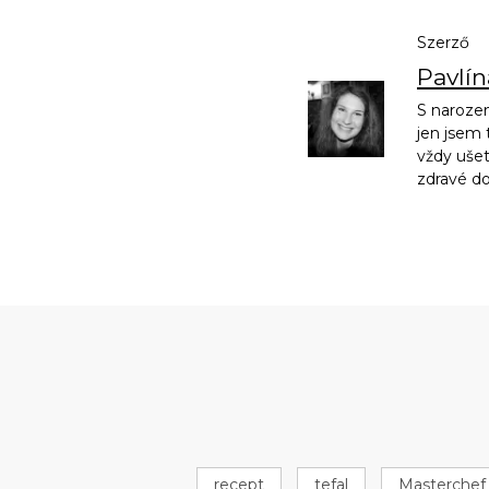
Szerző
Pavlí
S narozen
jen jsem 
vždy ušet
zdravé d
recept
tefal
Masterchef