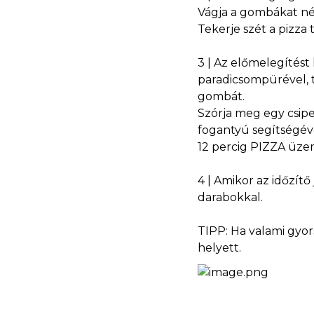
Vágja a gombákat nég
Tekerje szét a pizza 
3 | Az előmelegítést
paradicsompürével, t
gombát.
Szórja meg egy csipe
fogantyú segítségéve
12 percig PIZZA üze
4 | Amikor az időzítő
darabokkal.
TIPP: Ha valami gyor
helyett.