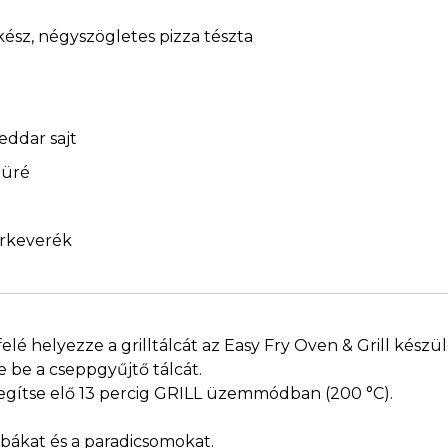
ész, négyszögletes pizza tészta
eddar sajt
püré
erkeverék
lfelé helyezze a grilltálcát az Easy Fry Oven & Grill készül
e be a cseppgyűjtő tálcát.
elegítse elő 13 percig GRILL üzemmódban (200 °C).
bákat és a paradicsomokat.