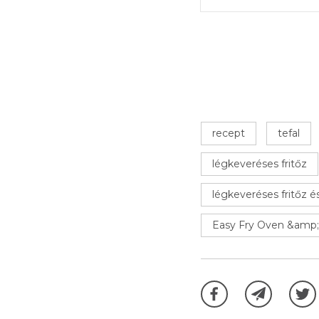
recept
tefal
légkeveréses fritőz
légkeveréses fritőz és
Easy Fry Oven &amp; 