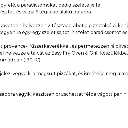
yfelé, a paradicsomokat pedig szeletelje fel.
tésztát, és vágja 6 téglalap alakú darabra.
 követően helyezzen 2 tésztadarabot a pizzatálcára, ke
egyen rá egy-egy szelet sajtot, 2 szelet paradicsomot é
t provence-i fűszerkeverékkel, és permetezzen rá olívao
l helyezze a tálcát az Easy Fry Oven & Grill készülékbe,
mmódban (190 °C).
 jelez, vegye ki a megsült pizzákat, és ismételje meg a m
sabbra vágyik, készítsen bruschettát félbe vágott paninib