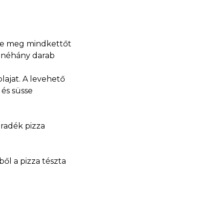
nje meg mindkettőt
s néhány darab
lajat. A levehető
 és süsse
aradék pizza
ől a pizza tészta