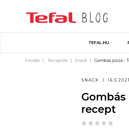
TEFAL.HU
Főoldal
Receptek
Snack
Gombás pizza - Te
SNACK
16.5.202
Gombás pi
recept