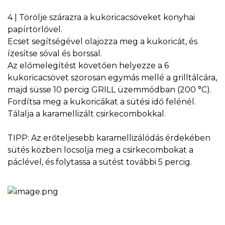
4 | Törölje szárazra a kukoricacsöveket konyhai
papírtörlővel.
Ecset segítségével olajozza meg a kukoricát, és
ízesítse sóval és borssal.
Az előmelegítést követően helyezze a 6
kukoricacsövet szorosan egymás mellé a grilltálcára,
majd süsse 10 percig GRILL üzemmódban (200 °C).
Fordítsa meg a kukoricákat a sütési idő felénél.
Tálalja a karamellizált csirkecombokkal.
TIPP: Az erőteljesebb karamellizálódás érdekében
sütés közben locsolja meg a csirkecombokat a
páclével, és folytassa a sütést további 5 percig.