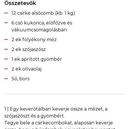
Összetevők
12 csirke alsócomb (kb. 1 kg)
6 cső kukorica, előfőzve és
vákuumcsomagolásban
2 ek folyékony méz
2 ek szójaszósz
1 ek aprított gyömbér
2 ek olívaolaj
Só, bors
1 | Egy keverőtálban keverje össze a mézet, a
szójaszószt és a gyömbért.
Tegye bele a csirkecombokat, alaposan keverje