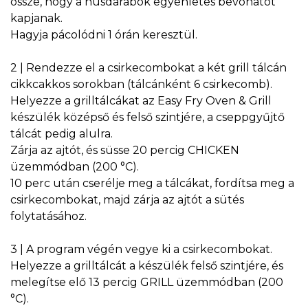
össze, hogy a húsdarabok egyenletes bevonatot
kapjanak.
Hagyja pácolódni 1 órán keresztül.
2 | Rendezze el a csirkecombokat a két grill tálcán
cikkcakkos sorokban (tálcánként 6 csirkecomb).
Helyezze a grilltálcákat az Easy Fry Oven & Grill
készülék középső és felső szintjére, a cseppgyűjtő
tálcát pedig alulra.
Zárja az ajtót, és süsse 20 percig CHICKEN
üzemmódban (200 °C).
10 perc után cserélje meg a tálcákat, fordítsa meg a
csirkecombokat, majd zárja az ajtót a sütés
folytatásához.
3 | A program végén vegye ki a csirkecombokat.
Helyezze a grilltálcát a készülék felső szintjére, és
melegítse elő 13 percig GRILL üzemmódban (200
°C).