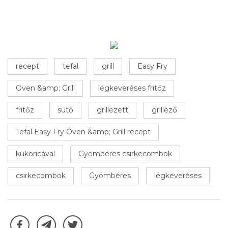
recept
tefal
grill
Easy Fry
Oven &amp; Grill
légkeveréses fritőz
fritőz
sütő
grillezett
grillező
Tefal Easy Fry Oven &amp; Grill recept
kukoricával
Gyömbéres csirkecombok
csirkecombok
Gyömbéres
légkeveréses