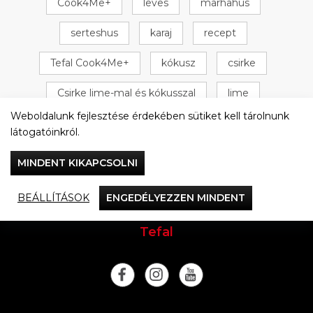
Cook4Me+
leves
marhahús
serteshus
karaj
recept
Tefal Cook4Me+
kókusz
csirke
Csirke lime-mal és kókusszal
lime
Weboldalunk fejlesztése érdekében sütiket kell tárolnunk
+ 16 következő
látogatóinkról.
MINDENT KIKAPCSOLNI
BEÁLLÍTÁSOK
ENGEDÉLYEZZEN MINDENT
Vacsorázzunk együtt
Tefal