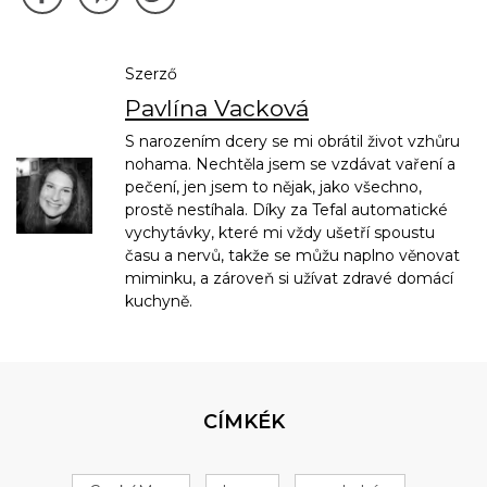
Szerző
Pavlína Vacková
S narozením dcery se mi obrátil život vzhůru
nohama. Nechtěla jsem se vzdávat vaření a
pečení, jen jsem to nějak, jako všechno,
prostě nestíhala. Díky za Tefal automatické
vychytávky, které mi vždy ušetří spoustu
času a nervů, takže se můžu naplno věnovat
miminku, a zároveň si užívat zdravé domácí
kuchyně.
CÍMKÉK