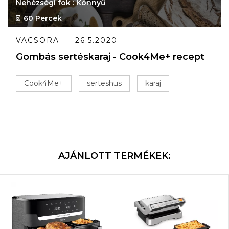
Nehézségi fok : Könnyű
60 Percek
VACSORA
26.5.2020
Gombás sertéskaraj - Cook4Me+ recept
Cook4Me+
serteshus
karaj
AJÁNLOTT TERMÉKEK: