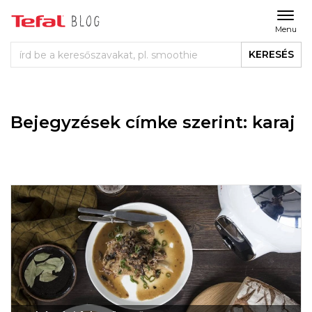
Menu
KERESÉS
Bejegyzések címke szerint: karaj