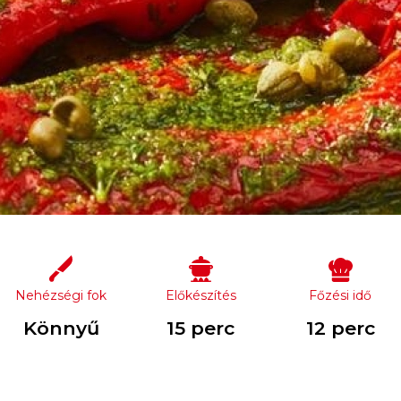
Nehézségi fok
Előkészítés
Főzési idő
Könnyű
15 perc
12 perc