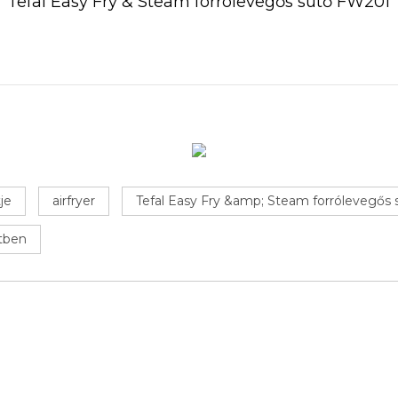
Tefal Easy Fry & Steam forrólevegős sütő FW201
je
airfryer
Tefal Easy Fry &amp; Steam forrólevegős
etben