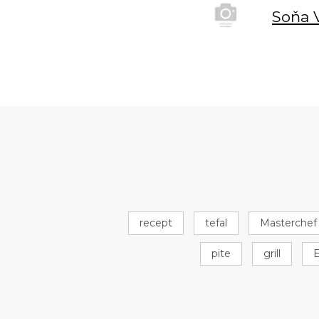
Soňa 
recept
tefal
Masterchef
pite
grill
E