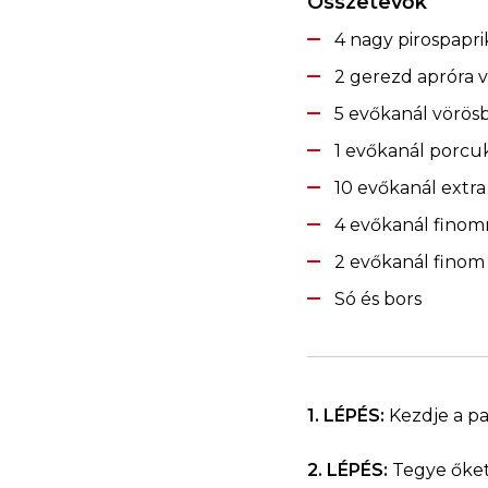
Összetevők
4 nagy pirospapri
2 gerezd apróra 
5 evőkanál vörös
1 evőkanál porcu
10 evőkanál extra 
4 evőkanál finomr
2 evőkanál finom
Só és bors
1. LÉPÉS:
Kezdje a pa
2. LÉPÉS:
Tegye őket 