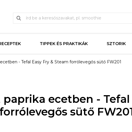
RECEPTEK
TIPPEK ÉS PRAKTIKÁK
SZTORIK
a ecetben - Tefal Easy Fry & Steam forrólevegős sütő FW201
t paprika ecetben - Tefal
forrólevegős sütő FW20