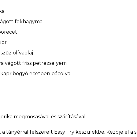
ka
vágott fokhagyma
borecet
kor
szűz olívaolaj
a vágott friss petrezselyem
 kapribogyó ecetben pácolva
prika megmosásával és szárításával.
a tányérral felszerelt Easy Fry készülékbe. Kezdje el a s