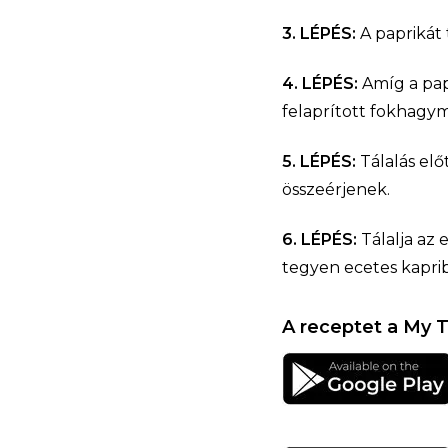
3. LÉPÉS:
A paprikát 
4. LÉPÉS:
Amíg a papr
felaprított fokhagymá
5. LÉPÉS:
Tálalás elő
összeérjenek.
6. LÉPÉS:
Tálalja az 
tegyen ecetes kaprib
A receptet a My T