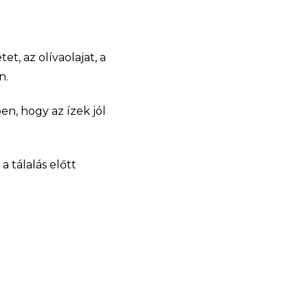
et, az olívaolajat, a
n.
en, hogy az ízek jól
a tálalás előtt