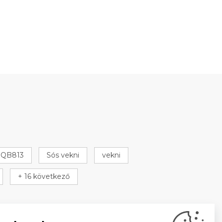
QB813
Sós vekni
vekni
+ 16 következő