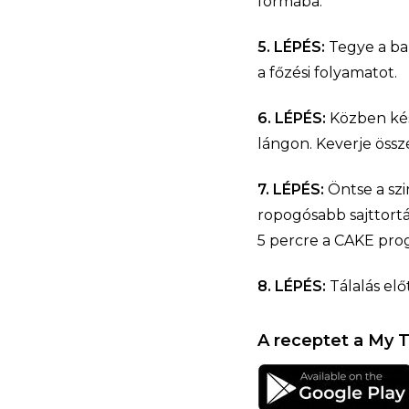
formába.
5. LÉPÉS:
Tegye a bak
a főzési folyamatot.
6. LÉPÉS:
Közben kés
lángon. Keverje össze
7. LÉPÉS:
Öntse a szi
ropogósabb sajttortá
5 percre a CAKE pro
8. LÉPÉS:
Tálalás elő
A receptet a My T