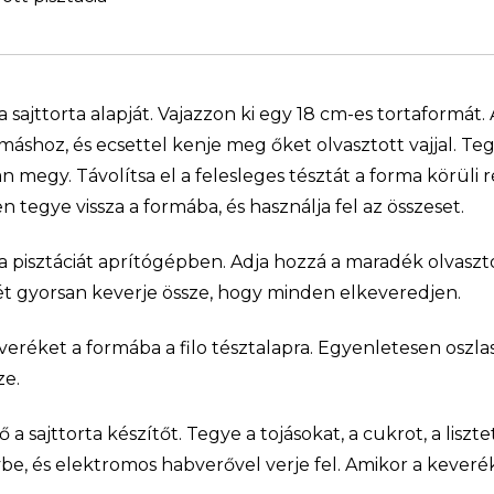
a sajttorta alapját. Vajazzon ki egy 18 cm-es tortaformát. 
áshoz, és ecsettel kenje meg őket olvasztott vajjal. Te
megy. Távolítsa el a felesleges tésztát a forma körüli ré
 tegye vissza a formába, és használja fel az összeset.
 a pisztáciát aprítógépben. Adja hozzá a maradék olvaszto
ét gyorsan keverje össze, hogy minden elkeveredjen.
eréket a formába a filo tésztalapra. Egyenletesen oszlass
ze.
ő a sajttorta készítőt. Tegye a tojásokat, a cukrot, a lisztet
be, és elektromos habverővel verje fel. Amikor a keveré