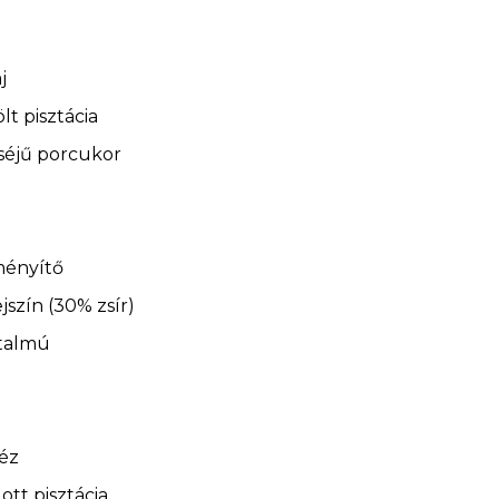
j
lt pisztácia
séjű porcukor
ményítő
ejszín (30% zsír)
rtalmú
éz
ott pisztácia