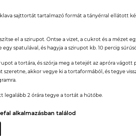
lava sajttortát tartalmazó formát a tányérral ellátott ké
zítse el a szirupot. Öntse a vizet, a cukrot és a mézet e
 egy spatulával, és hagyja a szirupot kb. 10 percig sűrűs
rupot a tortára, és szórja meg a tetejét az apróra vágott p
t szeretne, akkor vegye ki a tortaformából, és tegye viss
gramra.
tt legalább 2 órára tegye a tortát a hűtőbe.
efal alkalmazásban találod