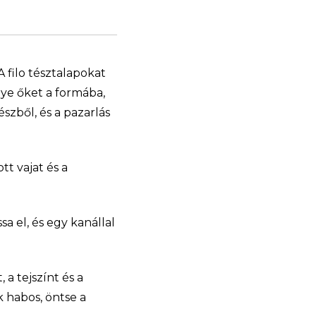
A filo tésztalapokat
gye őket a formába,
szből, és a pazarlás
tt vajat és a
a el, és egy kanállal
, a tejszínt és a
k habos, öntse a