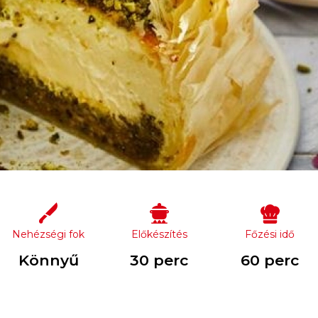
Nehézségi fok
Előkészítés
Főzési idő
Könnyű
30 perc
60 perc