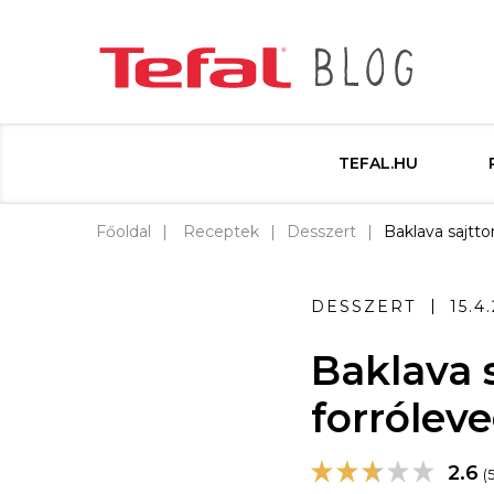
TEFAL.HU
Főoldal
Receptek
Desszert
Baklava sajtto
DESSZERT
15.4
Baklava s
forrólev
2.6
(