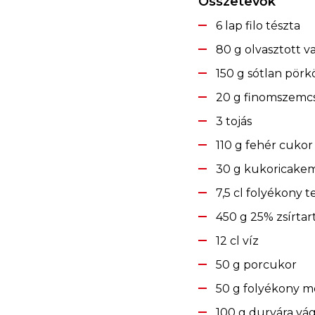
Összetevők
6 lap filo tészta
80 g olvasztott va
150 g sótlan pörkö
20 g finomszemc
3 tojás
110 g fehér cukor
30 g kukoricake
7,5 cl folyékony t
450 g 25% zsírta
12 cl víz
50 g porcukor
50 g folyékony m
100 g durvára vág