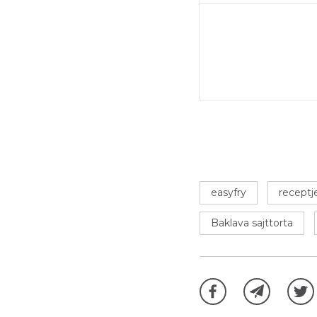
easyfry
receptj
Baklava sajttorta