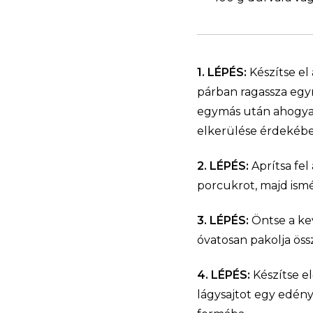
1. LÉPÉS:
Készítse el 
párban ragassza egym
egymás után ahogyan 
elkerülése érdekében
2. LÉPÉS:
Aprítsa fel
porcukrot, majd ism
3. LÉPÉS:
Öntse a kev
óvatosan pakolja öss
4. LÉPÉS:
Készítse el
lágysajtot egy edény