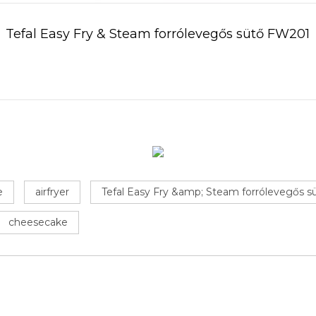
Tefal Easy Fry & Steam forrólevegős sütő FW201
e
airfryer
Tefal Easy Fry &amp; Steam forrólevegős 
cheesecake