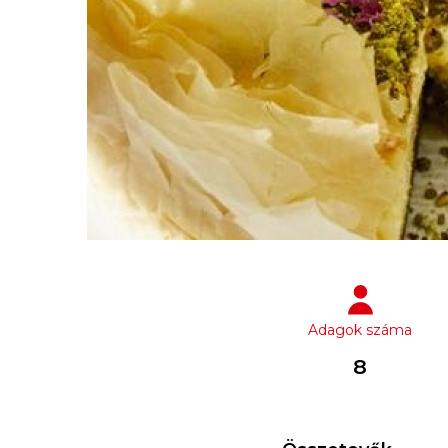
Adagok száma
8