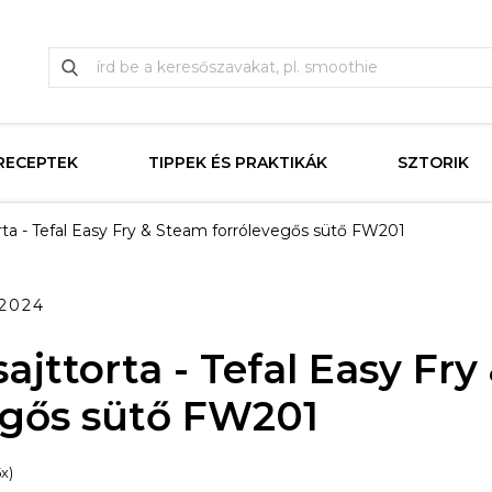
RECEPTEK
TIPPEK ÉS PRAKTIKÁK
SZTORIK
rta - Tefal Easy Fry & Steam forrólevegős sütő FW201
.2024
ajttorta - Tefal Easy Fr
egős sütő FW201
5x)