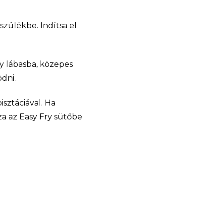
szülékbe. Indítsa el
gy lábasba, közepes
ödni.
isztáciával. Ha
za az Easy Fry sütőbe