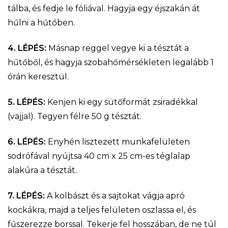
tálba, és fedje le fóliával. Hagyja egy éjszakán át
hűlni a hűtőben.
4. LÉPÉS:
Másnap reggel vegye ki a tésztát a
hűtőből, és hagyja szobahőmérsékleten legalább 1
órán keresztül.
5. LÉPÉS:
Kenjen ki egy sütőformát zsiradékkal
(vajjal). Tegyen félre 50 g tésztát.
6. LÉPÉS:
Enyhén lisztezett munkafelületen
sodrófával nyújtsa 40 cm x 25 cm-es téglalap
alakúra a tésztát.
7. LÉPÉS:
A kolbászt és a sajtokat vágja apró
kockákra, majd a teljes felületen oszlassa el, és
fűszerezze borssal. Tekerje fel hosszában, de ne túl