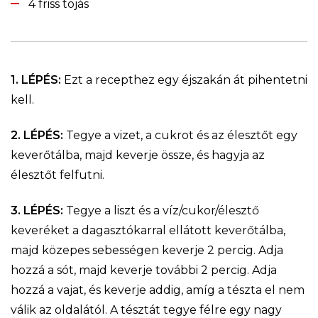
4 friss tojás
1. LÉPÉS:
Ezt a recepthez egy éjszakán át pihentetni
kell.
2. LÉPÉS:
Tegye a vizet, a cukrot és az élesztőt egy
keverőtálba, majd keverje össze, és hagyja az
élesztőt felfutni.
3. LÉPÉS:
Tegye a liszt és a víz/cukor/élesztő
keveréket a dagasztókarral ellátott keverőtálba,
majd közepes sebességen keverje 2 percig. Adja
hozzá a sót, majd keverje további 2 percig. Adja
hozzá a vajat, és keverje addig, amíg a tészta el nem
válik az oldalától. A tésztát tegye félre egy nagy