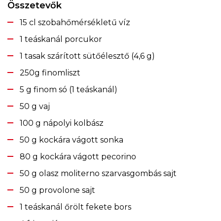
Összetevők
15 cl szobahőmérsékletű víz
1 teáskanál porcukor
1 tasak szárított sütőélesztő (4,6 g)
250g finomliszt
5 g finom só (1 teáskanál)
50 g vaj
100 g nápolyi kolbász
50 g kockára vágott sonka
80 g kockára vágott pecorino
50 g olasz moliterno szarvasgombás sajt
50 g provolone sajt
1 teáskanál őrölt fekete bors