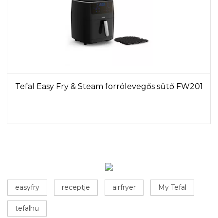
Tefal Easy Fry & Steam forrólevegős sütő FW201
easyfry
receptje
airfryer
My Tefal
tefalhu