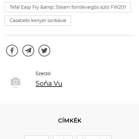
Tefal Easy Fry &amp; Steam forrólevegős sütő FW201
Casatiello kenyér sonkával
Szerző
Soňa Vu
CÍMKÉK