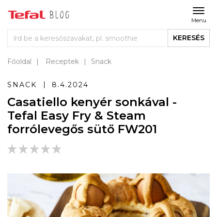
Menu
KERESÉS
Főoldal
Receptek
Snack
SNACK
8.4.2024
Casatiello kenyér sonkával -
Tefal Easy Fry & Steam
forrólevegős sütő FW201