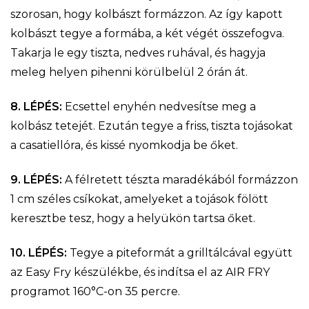
szorosan, hogy kolbászt formázzon. Az így kapott
kolbászt tegye a formába, a két végét összefogva.
Takarja le egy tiszta, nedves ruhával, és hagyja
meleg helyen pihenni körülbelül 2 órán át.
8. LÉPÉS:
Ecsettel enyhén nedvesítse meg a
kolbász tetejét. Ezután tegye a friss, tiszta tojásokat
a casatiellóra, és kissé nyomkodja be őket.
9. LÉPÉS:
A félretett tészta maradékából formázzon
1 cm széles csíkokat, amelyeket a tojások fölött
keresztbe tesz, hogy a helyükön tartsa őket.
10. LÉPÉS:
Tegye a piteformát a grilltálcával együtt
az Easy Fry készülékbe, és indítsa el az AIR FRY
programot 160°C-on 35 percre.