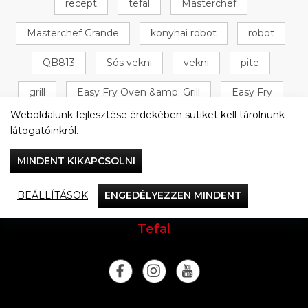
recept
tefal
Masterchef
Masterchef Grande
konyhai robot
robot
QB813
Sós vekni
vekni
pite
grill
Easy Fry Oven &amp; Grill
Easy Fry
Weboldalunk fejlesztése érdekében sütiket kell tárolnunk
Oven &amp; Grill
+ 16 következő
látogatóinkról.
MINDENT KIKAPCSOLNI
BEÁLLÍTÁSOK
ENGEDÉLYEZZEN MINDENT
Vacsorázzunk együtt
Tefal