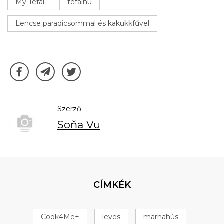
My Tefal
tefalhu
Lencse paradicsommal és kakukkfűvel
Szerző
Soňa Vu
CÍMKÉK
Cook4Me+
leves
marhahús