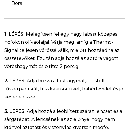
Bors
1. LÉPÉS:
Melegítsen fel egy nagy lábast közepes
hőfokon olívaolajjal. Várja meg, amíg a Thermo-
Signal teljesen vörössé válik, mielőtt hozzáadná az
összetevőket. Ezután adja hozzá az apróra vágott
vöröshagymát és pirítsa 2 percig.
2. LÉPÉS:
Adja hozzá a fokhagymát,a füstölt
fűszerpaprikát, friss kakukkfüvet, babérlevelet és jól
keverje össze.
3. LÉPÉS:
Adja hozzá a leöblített száraz lencsét és a
sárgarépát. A lencsének az az előnye, hogy nem
igényel áztatást és viszonylag gyorsan megfő.