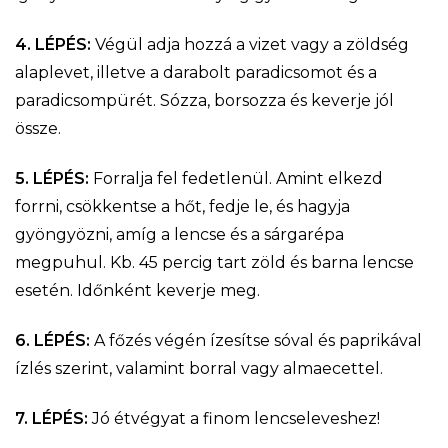
4. LÉPÉS:
Végül adja hozzá a vizet vagy a zöldség
alaplevet, illetve a darabolt paradicsomot és a
paradicsompürét. Sózza, borsozza és keverje jól
össze.
5. LÉPÉS:
Forralja fel fedetlenül. Amint elkezd
forrni, csökkentse a hőt, fedje le, és hagyja
gyöngyözni, amíg a lencse és a sárgarépa
megpuhul. Kb. 45 percig tart zöld és barna lencse
esetén. Időnként keverje meg.
6. LÉPÉS:
A főzés végén ízesítse sóval és paprikával
ízlés szerint, valamint borral vagy almaecettel.
7. LÉPÉS:
Jó étvégyat a finom lencseleveshez!