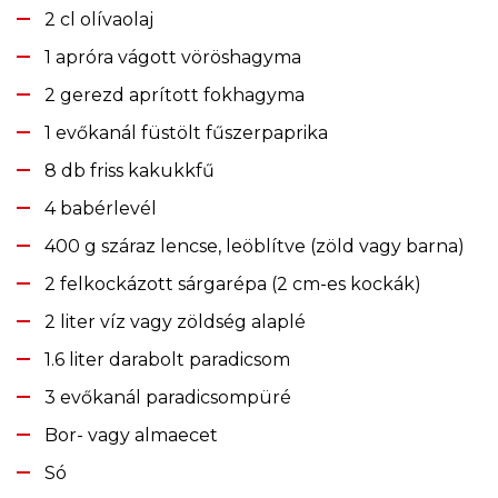
2 cl olívaolaj
1 apróra vágott vöröshagyma
2 gerezd aprított fokhagyma
1 evőkanál füstölt fűszerpaprika
8 db friss kakukkfű
4 babérlevél
400 g száraz lencse, leöblítve (zöld vagy barna)
2 felkockázott sárgarépa (2 cm-es kockák)
2 liter víz vagy zöldség alaplé
1.6 liter darabolt paradicsom
3 evőkanál paradicsompüré
Bor- vagy almaecet
Só