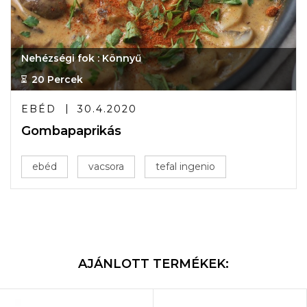
Nehézségi fok : Könnyű
20 Percek
EBÉD
30.4.2020
Gombapaprikás
ebéd
vacsora
tefal ingenio
AJÁNLOTT TERMÉKEK: