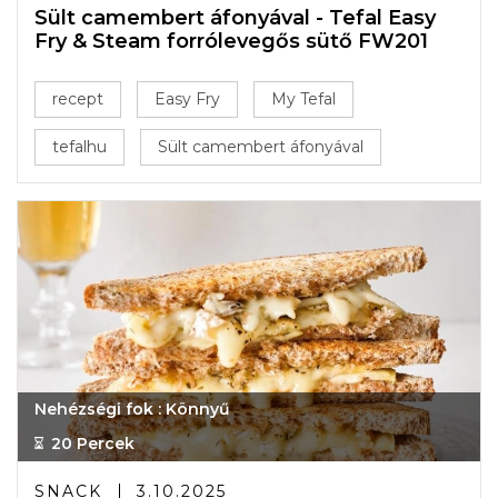
Sült camembert áfonyával - Tefal Easy
Fry & Steam forrólevegős sütő FW201
recept
Easy Fry
My Tefal
tefalhu
Sült camembert áfonyával
Nehézségi fok : Könnyű
20 Percek
SNACK
3.10.2025