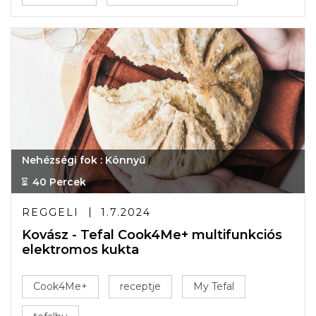
Nehézségi fok : Könnyű
40 Percek
REGGELI
1.7.2024
Kovász - Tefal Cook4Me+ multifunkciós
elektromos kukta
Cook4Me+
receptje
My Tefal