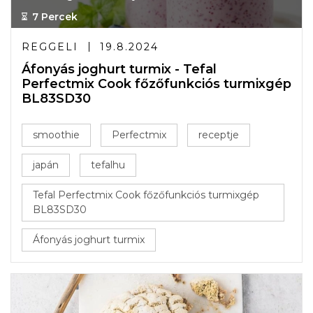
7 Percek
REGGELI
19.8.2024
Áfonyás joghurt turmix - Tefal
Perfectmix Cook főzőfunkciós turmixgép
BL83SD30
smoothie
Perfectmix
receptje
japán
tefalhu
Tefal Perfectmix Cook főzőfunkciós turmixgép
BL83SD30
Áfonyás joghurt turmix