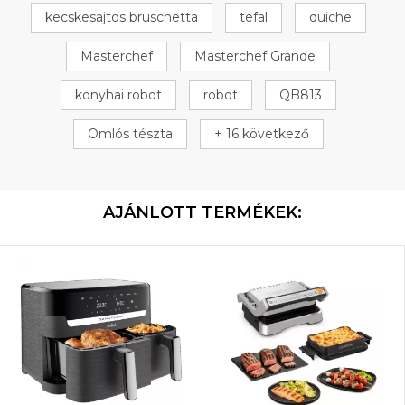
kecskesajtos bruschetta
tefal
quiche
Masterchef
Masterchef Grande
konyhai robot
robot
QB813
Omlós tészta
+ 16 következő
AJÁNLOTT TERMÉKEK: