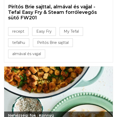
Pirítós Brie sajttal, almával és vajjal -
Tefal Easy Fry & Steam forrólevegős
sütő FW201
recept
Easy Fry
My Tefal
tefalhu
Pirítós Brie sajttal
almával és vajjal
Nehézségi fok : Könnyű