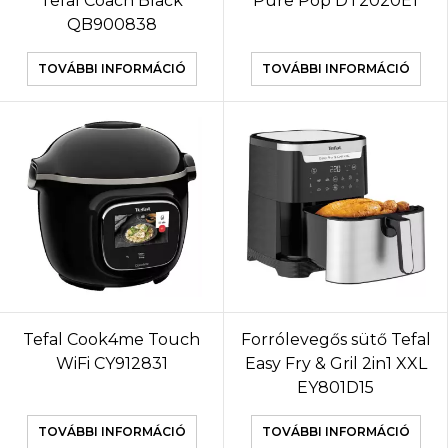
Tefal Coach Black
Pure Pop DT2020E1
QB900838
TOVÁBBI INFORMÁCIÓ
TOVÁBBI INFORMÁCIÓ
Tefal Cook4me Touch
Forrólevegős sütő Tefal
WiFi CY912831
Easy Fry & Gril 2in1 XXL
EY801D15
TOVÁBBI INFORMÁCIÓ
TOVÁBBI INFORMÁCIÓ