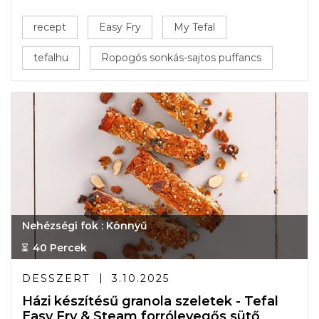
recept
Easy Fry
My Tefal
tefalhu
Ropogós sonkás-sajtos puffancs
Nehézségi fok : Könnyű
40 Percek
DESSZERT
3.10.2025
Házi készítésű granola szeletek - Tefal
Easy Fry & Steam forrólevegős sütő