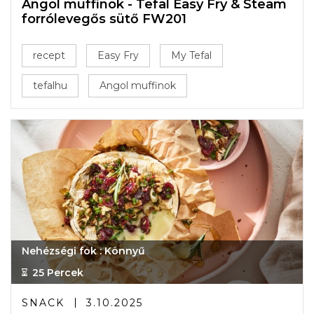
Angol muffinok - Tefal Easy Fry & Steam
forrólevegős sütő FW201
recept
Easy Fry
My Tefal
tefalhu
Angol muffinok
Nehézségi fok : Könnyű
25 Percek
SNACK
3.10.2025