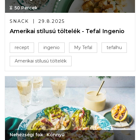
50 Percek
SNACK
29.8.2025
Amerikai stílusú töltelék - Tefal Ingenio
recept
ingenio
My Tefal
tefalhu
Amerikai stílusú töltelék
Nehézségi fok : Könnyű