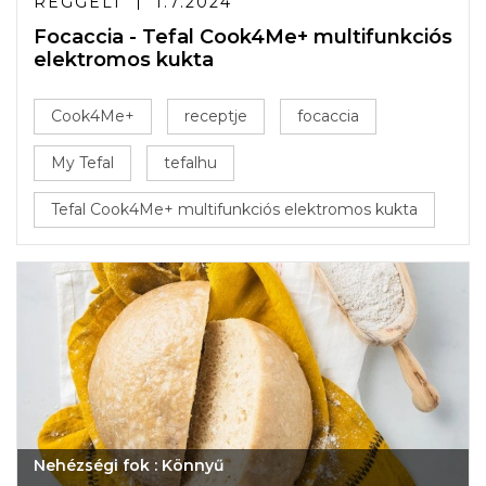
REGGELI
1.7.2024
Focaccia - Tefal Cook4Me+ multifunkciós
elektromos kukta
Cook4Me+
receptje
focaccia
My Tefal
tefalhu
Tefal Cook4Me+ multifunkciós elektromos kukta
Nehézségi fok : Könnyű