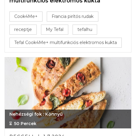
multifunkciós elektromos kukta
Cook4Me+
Francia pirítós rudak
receptje
My Tefal
tefalhu
Tefal Cook4Me+ multifunkciós elektromos kukta
Nehézségi fok : Könnyű
50 Percek