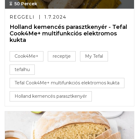
50 Percek
REGGELI
1.7.2024
Holland kemencés parasztkenyér - Tefal
Cook4Me+ multifunkciós elektromos
kukta
Cook4Me+
receptje
My Tefal
tefalhu
Tefal Cook4Me+ multifunkciós elektromos kukta
Holland kemencés parasztkenyér