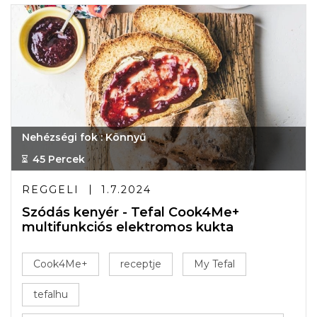
Nehézségi fok : Könnyű
45 Percek
REGGELI
1.7.2024
Szódás kenyér - Tefal Cook4Me+
multifunkciós elektromos kukta
Cook4Me+
receptje
My Tefal
tefalhu