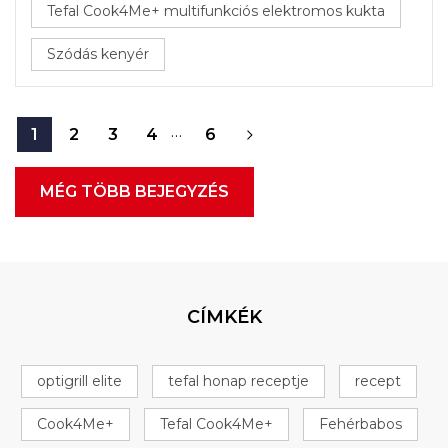
Tefal Cook4Me+ multifunkciós elektromos kukta
Szódás kenyér
…
1
2
3
4
6
MÉG TÖBB BEJEGYZÉS
CÍMKÉK
optigrill elite
tefal honap receptje
recept
Cook4Me+
Tefal Cook4Me+
Fehérbabos