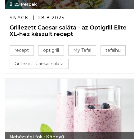
25 Percek
SNACK
28.8.2025
Grillezett Caesar saláta - az Optigrill Elite
XL-hez készült recept
recept
optigrill
My Tefal
tefalhu
Grillezett Caesar saláta
Nehézségi fok : Könnyű