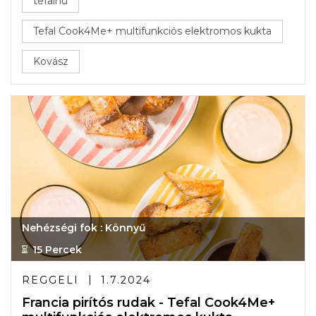
tefalhu
Tefal Cook4Me+ multifunkciós elektromos kukta
Kovász
Nehézségi fok : Könnyű
15 Percek
REGGELI
1.7.2024
Francia pirítós rudak - Tefal Cook4Me+