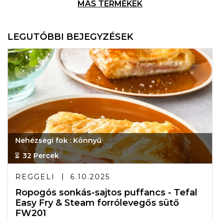
MÁS TERMÉKEK
LEGUTÓBBI BEJEGYZÉSEK
Nehézségi fok : Könnyű
32 Percek
REGGELI
6.10.2025
Ropogós sonkás-sajtos puffancs - Tefal
Easy Fry & Steam forrólevegős sütő
FW201