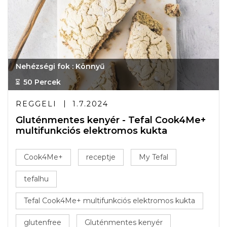
Nehézségi fok : Könnyű
50 Percek
REGGELI
1.7.2024
Gluténmentes kenyér - Tefal Cook4Me+
multifunkciós elektromos kukta
Cook4Me+
receptje
My Tefal
tefalhu
Tefal Cook4Me+ multifunkciós elektromos kukta
glutenfree
Gluténmentes kenyér