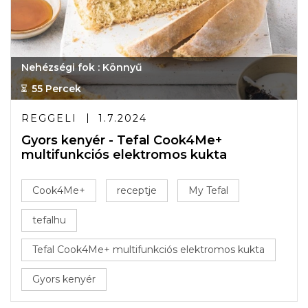
Nehézségi fok : Könnyű
55 Percek
REGGELI
1.7.2024
Gyors kenyér - Tefal Cook4Me+
multifunkciós elektromos kukta
Cook4Me+
receptje
My Tefal
tefalhu
Tefal Cook4Me+ multifunkciós elektromos kukta
Gyors kenyér