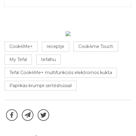
Cook4Me+
receptje
Cook4me Touch
My Tefal
tefalhu
Tefal Cook4Me+ multifunkciós elektromos kukta
Paprikás krumpli sertéshússal