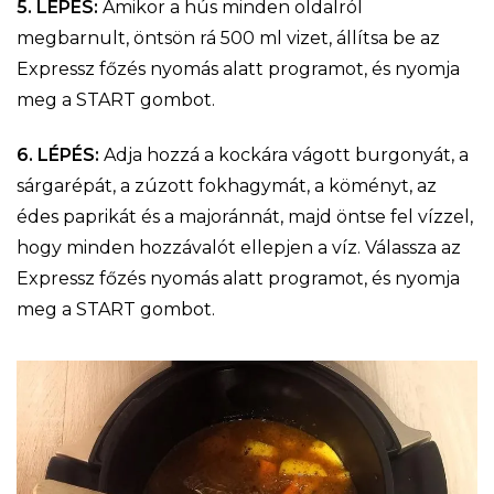
5. LÉPÉS:
Amikor a hús minden oldalról
megbarnult, öntsön rá 500 ml vizet, állítsa be az
Expressz főzés nyomás alatt programot, és nyomja
meg a START gombot.
6. LÉPÉS:
Adja hozzá a kockára vágott burgonyát, a
sárgarépát, a zúzott fokhagymát, a köményt, az
édes paprikát és a majoránnát, majd öntse fel vízzel,
hogy minden hozzávalót ellepjen a víz. Válassza az
Expressz főzés nyomás alatt programot, és nyomja
meg a START gombot.