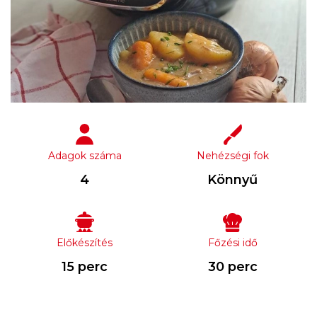
Adagok száma
Nehézségi fok
4
Könnyű
Előkészítés
Főzési idő
15 perc
30 perc