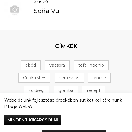
Szerző
Soňa Vu
CÍMKÉK
ebéd
vacsora
tefal ingenio
Cook4Me+
serteshus
lencse
zöldség
gomba
recept
Weboldalunk fejlesztése érdekében sütiket kell tárolnunk
Tefal Cook4Me+
csirke
+ 16 következő
látogatóinkról.
MINDENT KIKAPCSOLNI