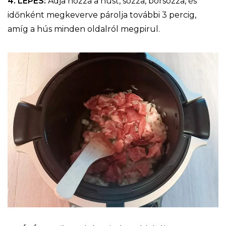
4. LÉPÉS:
Adja hozzá a húst, sózza, borsozza, és
időnként megkeverve párolja további 3 percig,
amíg a hús minden oldalról megpirul.