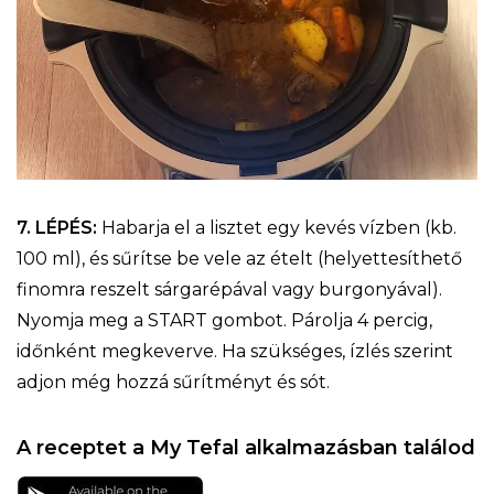
7. LÉPÉS:
Habarja el a lisztet egy kevés vízben (kb.
100 ml), és sűrítse be vele az ételt (helyettesíthető
finomra reszelt sárgarépával vagy burgonyával).
Nyomja meg a START gombot. Párolja 4 percig,
időnként megkeverve. Ha szükséges, ízlés szerint
adjon még hozzá sűrítményt és sót.
A receptet a My Tefal alkalmazásban találod