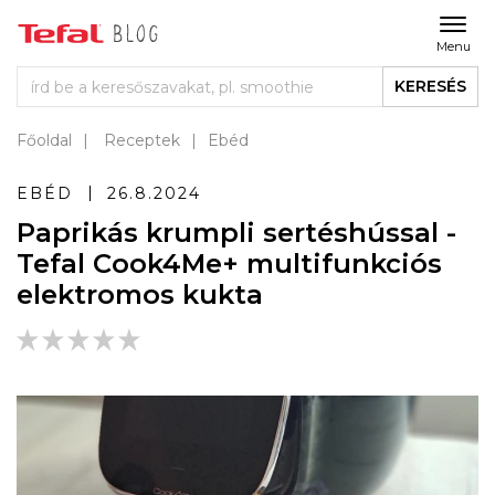
Menu
KERESÉS
Főoldal
Receptek
Ebéd
EBÉD
26.8.2024
Paprikás krumpli sertéshússal -
Tefal Cook4Me+ multifunkciós
elektromos kukta