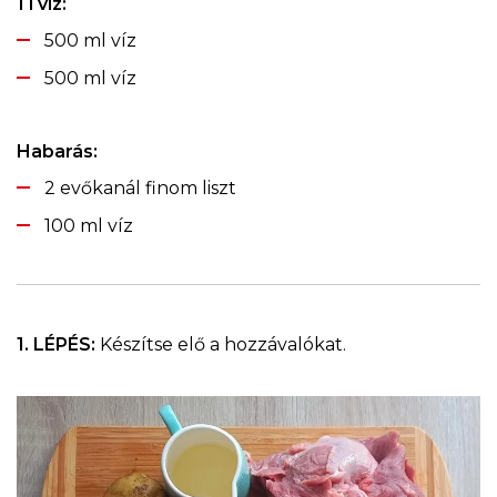
1 l víz:
500 ml víz
500 ml víz
Habarás:
2 evőkanál finom liszt
100 ml víz
1. LÉPÉS:
Készítse elő a hozzávalókat.