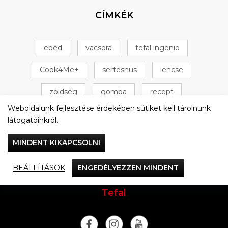
CÍMKÉK
ebéd
vacsora
tefal ingenio
Cook4Me+
serteshus
lencse
zöldség
gomba
recept
Weboldalunk fejlesztése érdekében sütiket kell tárolnunk
Tefal Cook4Me+
csirke
+ 16 következő
látogatóinkról.
MINDENT KIKAPCSOLNI
BEÁLLÍTÁSOK
ENGEDÉLYEZZEN MINDENT
Vacsorázzunk együtt
Tefal