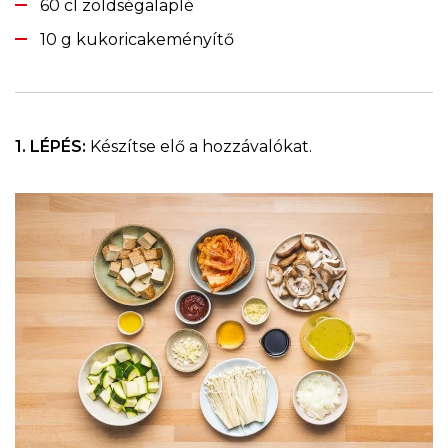
60 cl zöldségalaplé
10 g kukoricakeményítő
1. LÉPÉS:
Készítse elő a hozzávalókat.