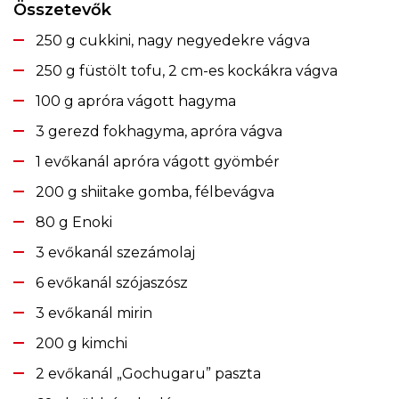
Összetevők
250 g cukkini, nagy negyedekre vágva
250 g füstölt tofu, 2 cm-es kockákra vágva
100 g apróra vágott hagyma
3 gerezd fokhagyma, apróra vágva
1 evőkanál apróra vágott gyömbér
200 g shiitake gomba, félbevágva
80 g Enoki
3 evőkanál szezámolaj
6 evőkanál szójaszósz
3 evőkanál mirin
200 g kimchi
2 evőkanál „Gochugaru” paszta