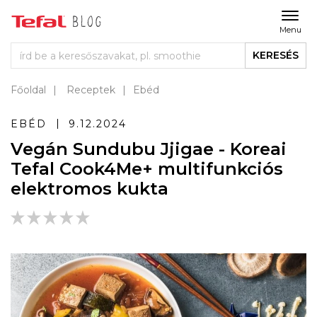
Menu
KERESÉS
Főoldal
Receptek
Ebéd
EBÉD
9.12.2024
Vegán Sundubu Jjigae - Koreai
Tefal Cook4Me+ multifunkciós
elektromos kukta