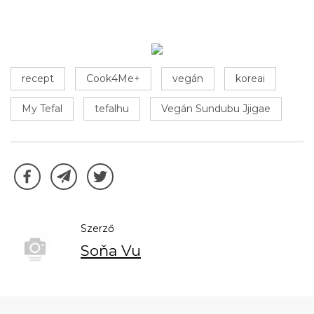
recept
Cook4Me+
vegán
koreai
My Tefal
tefalhu
Vegán Sundubu Jjigae
Szerző
Soňa Vu