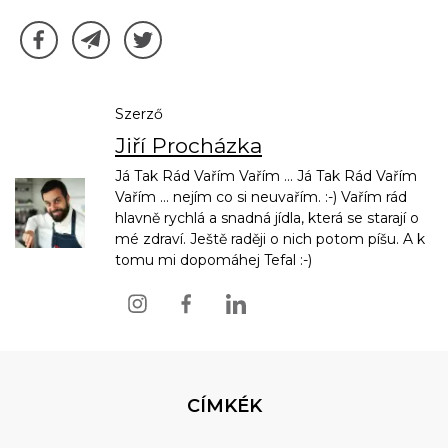
Szerző
Jiří Procházka
Já Tak Rád Vařím Vařím ... Já Tak Rád Vařím
Vařím ... nejím co si neuvařím. :-) Vařím rád
hlavně rychlá a snadná jídla, která se starají o
mé zdraví. Ještě raději o nich potom píšu. A k
tomu mi dopomáhej Tefal :-)
CÍMKÉK