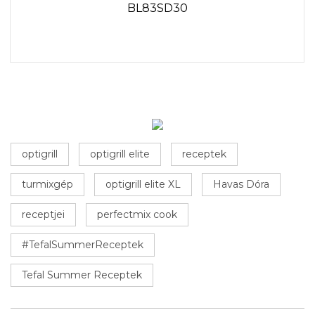
BL83SD30
optigrill
optigrill elite
receptek
turmixgép
optigrill elite XL
Havas Dóra
receptjei
perfectmix cook
#TefalSummerReceptek
Tefal Summer Receptek