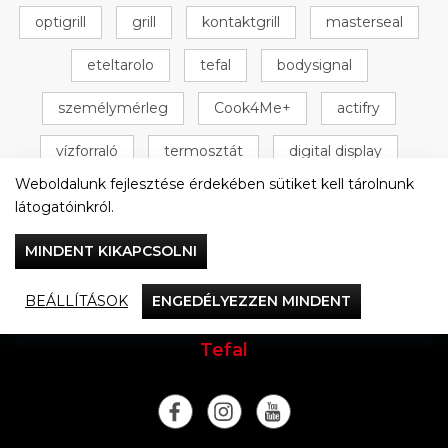
optigrill
grill
kontaktgrill
masterseal
eteltarolo
tefal
bodysignal
személymérleg
Cook4Me+
actifry
vízforraló
termosztát
digital display
Weboldalunk fejlesztése érdekében sütiket kell tárolnunk
+ 16 következő
látogatóinkról.
MINDENT KIKAPCSOLNI
BEÁLLÍTÁSOK
ENGEDÉLYEZZEN MINDENT
Vacsorázzunk együtt
Tefal