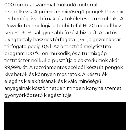
000 fordulatszámmal működő motorral
rendelkezik. A prémium minőségű pengék Powelix
technológiával bírnak és tökéletes turmixolnak. A
Powelix technológia a többi Tefal BL2C modellhez
képest 30%-kal gyorsabb főzést biztosít. A tartós
üvegtartály hasznos térfogata 1,75 l, a gőzölőkosár
térfogata pedig 0,5 l. Az öntisztító mélytisztító
program 100 °C-on működik, és a turmixgép
tisztítószer nélkül elpusztítja a baktériumok akár
99,99%-át. A rozsdamentes acélból készült pengék
kivehetők és könnyen moshatók. A készülék
elegáns kialakításának és kiváló minőségű
anyagainak köszönhetően minden konyha szemet
gyönyörködtető kiegészítője.