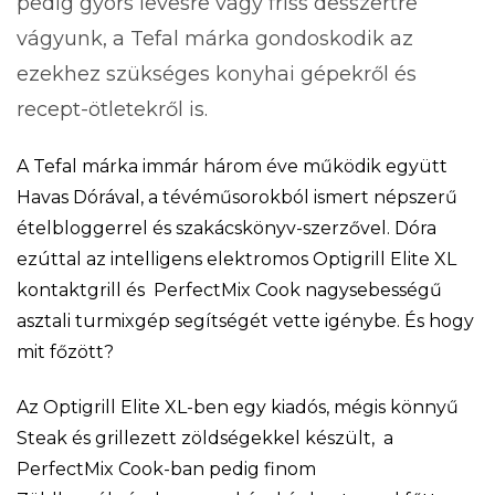
pedig gyors levesre vagy friss desszertre
vágyunk, a Tefal márka gondoskodik az
ezekhez szükséges konyhai gépekről és
recept-ötletekről is.
A Tefal márka immár három éve működik együtt
Havas Dórával, a tévéműsorokból ismert népszerű
ételbloggerrel és szakácskönyv-szerzővel. Dóra
ezúttal az intelligens elektromos Optigrill Elite XL
kontaktgrill és PerfectMix Cook nagysebességű
asztali turmixgép segítségét vette igénybe. És hogy
mit főzött?
Az Optigrill Elite XL-ben egy kiadós, mégis könnyű
Steak és grillezett zöldségekkel készült, a
PerfectMix Cook-ban pedig finom