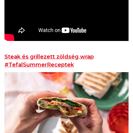
Steak és grillezett zöldség wrap
#TefalSummerReceptek