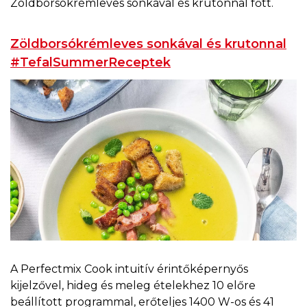
Zöldborsókrémleves sonkával és krutonnal főtt.
Zöldborsókrémleves sonkával és krutonnal
#TefalSummerReceptek
A Perfectmix Cook intuitív érintőképernyős
kijelzővel, hideg és meleg ételekhez 10 előre
beállított programmal, erőteljes 1400 W-os és 41