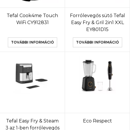
Tefal Cook4me Touch
Forrólevegős sütő Tefal
WiFi CY912831
Easy Fry & Gril 2in1 XXL
EY801D15
TOVÁBBI INFORMÁCIÓ
TOVÁBBI INFORMÁCIÓ
Tefal Easy Fry & Steam
Eco Respect
3 az 1-ben forrólevegős