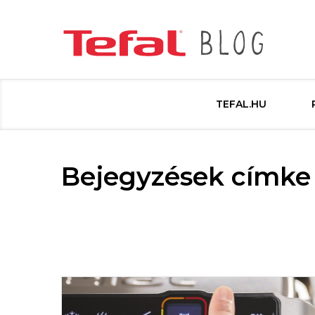
TEFAL.HU
Bejegyzések címke s