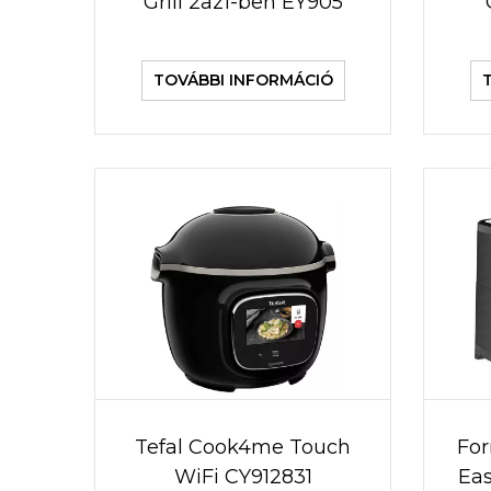
Grill 2az1-ben EY905
TOVÁBBI INFORMÁCIÓ
Tefal Cook4me Touch
For
WiFi CY912831
Eas