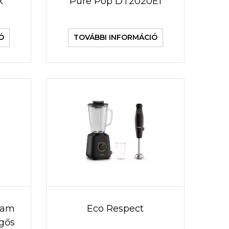
k
Pure Pop DT2020E1
Ó
TOVÁBBI INFORMÁCIÓ
team
Eco Respect
egős