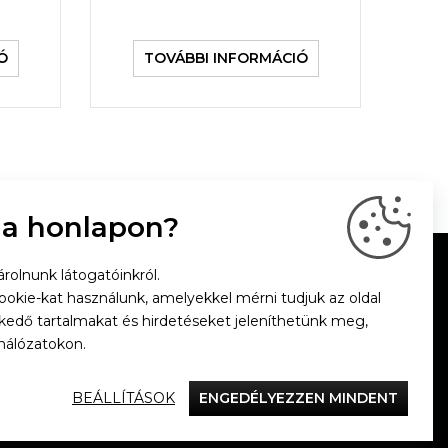
Ó
TOVÁBBI INFORMÁCIÓ
 a honlapon?
rolnunk látogatóinkról.
cookie-kat használunk, amelyekkel mérni tudjuk az oldal
zkedő tartalmakat és hirdetéseket jeleníthetünk meg,
hálózatokon.
BEÁLLÍTÁSOK
ENGEDÉLYEZZEN MINDENT