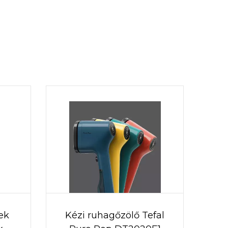
ek
Kézi ruhagőzölő Tefal