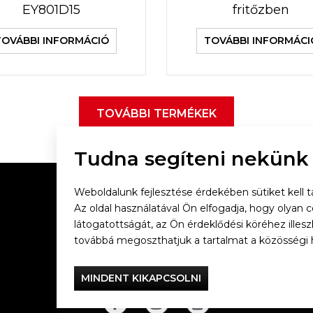
EY801D15
fritőzben
TOVÁBBI INFORMÁCIÓ
TOVÁBBI INFORMÁCI
TOVÁBBI TERMÉKEK
Tudna segíteni nekünk
Weboldalunk fejlesztése érdekében sütiket kell tá
Az oldal használatával Ön elfogadja, hogy olyan 
látogatottságát, az Ön érdeklődési köréhez illes
Vacsorázzunk együtt
továbbá megoszthatjuk a tartalmat a közösségi 
Tefal
MINDENT KIKAPCSOLNI