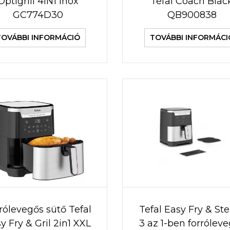
Optigrill 4IN1 Inox
Tefal Coach Blac
GC774D30
QB900838
TOVÁBBI INFORMÁCIÓ
TOVÁBBI INFORMÁCI
rólevegős sütő Tefal
Tefal Easy Fry & S
y Fry & Gril 2in1 XXL
3 az 1-ben forrólev