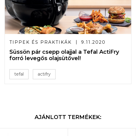
TIPPEK ÉS PRAKTIKÁK
9.11.2020
Süssön pár csepp olajjal a Tefal ActiFry
forró levegős olajsütővel!
tefal
actifry
AJÁNLOTT TERMÉKEK: