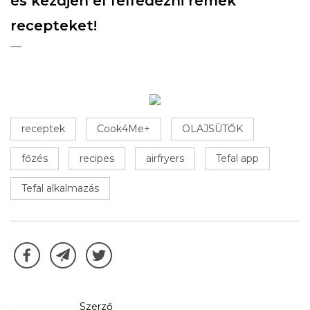
és kezdjen el felfedezni remek
recepteket!
receptek
Cook4Me+
OLAJSÜTŐK
főzés
recipes
airfryers
Tefal app
Tefal alkalmazás
Szerző