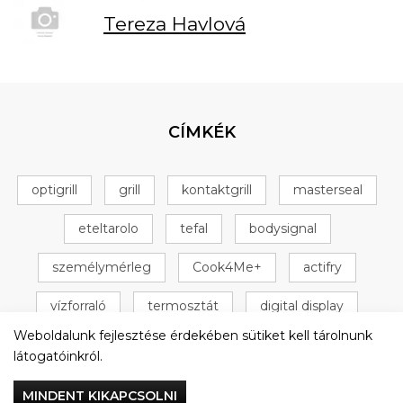
Tereza Havlová
CÍMKÉK
optigrill
grill
kontaktgrill
masterseal
eteltarolo
tefal
bodysignal
személymérleg
Cook4Me+
actifry
vízforraló
termosztát
digital display
Weboldalunk fejlesztése érdekében sütiket kell tárolnunk
+ 16 következő
látogatóinkról.
MINDENT KIKAPCSOLNI