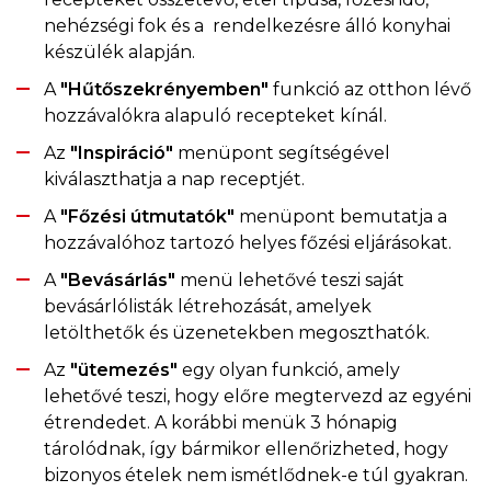
nehézségi fok és a rendelkezésre álló konyhai
készülék alapján.
A
"Hűtőszekrényemben"
funkció az otthon lévő
hozzávalókra alapuló recepteket kínál.
Az
"Inspiráció"
menüpont segítségével
kiválaszthatja a nap receptjét.
A
"Főzési útmutatók"
menüpont bemutatja a
hozzávalóhoz tartozó helyes főzési eljárásokat.
A
"Bevásárlás"
menü lehetővé teszi saját
bevásárlólisták létrehozását, amelyek
letölthetők és üzenetekben megoszthatók.
Az
"ütemezés"
egy olyan funkció, amely
lehetővé teszi, hogy előre megtervezd az egyéni
étrendedet. A korábbi menük 3 hónapig
tárolódnak, így bármikor ellenőrizheted, hogy
bizonyos ételek nem ismétlődnek-e túl gyakran.