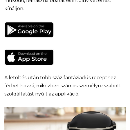
működő, felhasználóbarát és intuitív vezérlést
kínáljon.
A letöltés után több száz fantáziadús recepthez
férhet hozzá, miközben számos személyre szabott
szolgáltatást nyújt az applikáció.