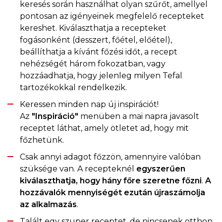
keresés során használhat olyan szűrőt, amellyel
pontosan az igényeinek megfelelő recepteket
kereshet. Kiválaszthatja a recepteket
fogásonként (desszert, főétel, előétel),
beállíthatja a kívánt főzési időt, a recept
nehézségét három fokozatban, vagy
hozzáadhatja, hogy jelenleg milyen Tefal
tartozékokkal rendelkezik.
Keressen minden nap új inspirációt!
Az
"Inspiráció"
menüben a mai napra javasolt
receptet láthat, amely ötletet ad, hogy mit
főzhetünk.
Csak annyi adagot főzzön, amennyire valóban
szüksége van. A recepteknél
egyszerűen
kiválaszthatja, hogy hány főre szeretne főzni
.
A
hozzávalók mennyiségét ezután újraszámolja
az alkalmazás
.
Talált egy szuper receptet, de nincsenek otthon