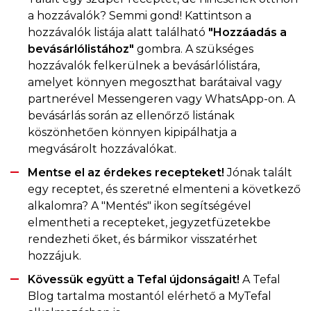
a hozzávalók? Semmi gond! Kattintson a
hozzávalók listája alatt található
"Hozzáadás a
bevásárlólistához"
gombra. A szükséges
hozzávalók felkerülnek a bevásárlólistára,
amelyet könnyen megoszthat barátaival vagy
partnerével Messengeren vagy WhatsApp-on. A
bevásárlás során az ellenőrző listának
köszönhetően könnyen kipipálhatja a
megvásárolt hozzávalókat.
Mentse el az érdekes recepteket!
Jónak talált
egy receptet, és szeretné elmenteni a következő
alkalomra? A "Mentés" ikon segítségével
elmentheti a recepteket, jegyzetfüzetekbe
rendezheti őket, és bármikor visszatérhet
hozzájuk.
Kövessük együtt a Tefal újdonságait!
A Tefal
Blog tartalma mostantól elérhető a MyTefal