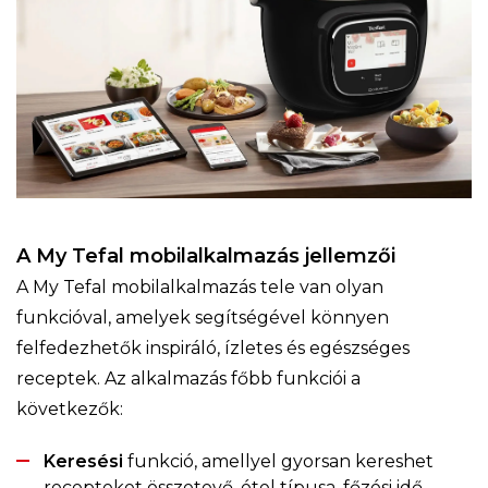
A My Tefal mobilalkalmazás jellemzői
A My Tefal mobilalkalmazás tele van olyan
funkcióval, amelyek segítségével könnyen
felfedezhetők inspiráló, ízletes és egészséges
receptek. Az alkalmazás főbb funkciói a
következők:
Keresési
funkció, amellyel gyorsan kereshet
recepteket összetevő, étel típusa, főzési idő,