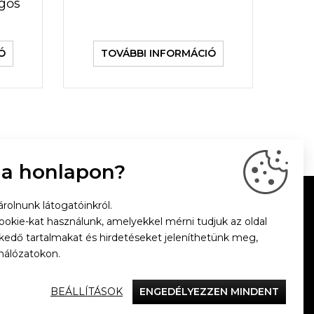
egős
Ó
TOVÁBBI INFORMÁCIÓ
 a honlapon?
rolnunk látogatóinkról.
cookie-kat használunk, amelyekkel mérni tudjuk az oldal
zkedő tartalmakat és hirdetéseket jeleníthetünk meg,
hálózatokon.
BEÁLLÍTÁSOK
ENGEDÉLYEZZEN MINDENT