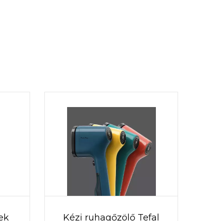
ek
Kézi ruhagőzölő Tefal