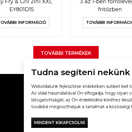
y Fry & Gril 2in1 XXL
3 az 1-ben forrólev
EY801D15
fritőzben
TOVÁBBI INFORMÁCIÓ
TOVÁBBI INFORMÁCI
TOVÁBBI TERMÉKEK
Tudna segíteni nekünk
Weboldalunk fejlesztése érdekében sütiket kell tá
Az oldal használatával Ön elfogadja, hogy olyan 
látogatottságát, az Ön érdeklődési köréhez illes
Vacsorázzunk együtt
továbbá megoszthatjuk a tartalmat a közösségi 
Tefal
MINDENT KIKAPCSOLNI