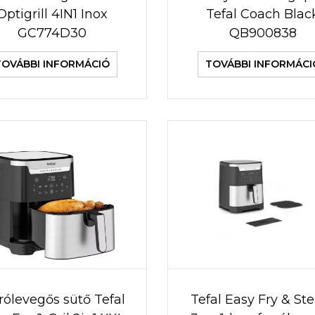
Optigrill 4IN1 Inox
Tefal Coach Blac
GC774D30
QB900838
TOVÁBBI INFORMÁCIÓ
TOVÁBBI INFORMÁCI
rólevegős sütő Tefal
Tefal Easy Fry & S