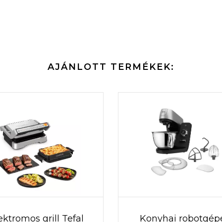
AJÁNLOTT TERMÉKEK:
ektromos grill Tefal
Konyhai robotgép