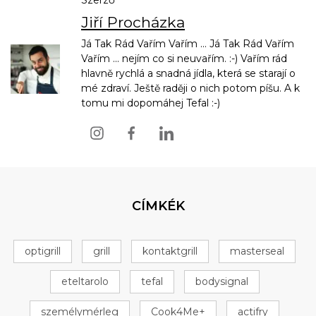
Jiří Procházka
Já Tak Rád Vařím Vařím ... Já Tak Rád Vařím
Vařím ... nejím co si neuvařím. :-) Vařím rád
hlavně rychlá a snadná jídla, která se starají o
mé zdraví. Ještě raději o nich potom píšu. A k
tomu mi dopomáhej Tefal :-)
CÍMKÉK
optigrill
grill
kontaktgrill
masterseal
eteltarolo
tefal
bodysignal
személymérleg
Cook4Me+
actifry