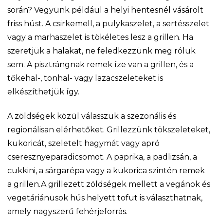
során? Vegyünk például a helyi hentesnél vásárolt
friss húst. A csirkemell, a pulykaszelet, a sertésszelet
vagy a marhaszelet is tökéletes lesz a grillen. Ha
szeretjük a halakat, ne feledkezzünk meg róluk
sem. A pisztrángnak remek íze van a grillen, és a
tőkehal-, tonhal- vagy lazacszeleteket is
elkészíthetjük így.
A zöldségek közül válasszuk a szezonális és
regionálisan elérhetőket. Grillezzünk tökszeleteket,
kukoricát, szeletelt hagymát vagy apró
cseresznyeparadicsomot. A paprika, a padlizsán, a
cukkini, a sárgarépa vagy a kukorica szintén remek
a grillen.A grillezett zöldségek mellett a vegánok és
vegetáriánusok hús helyett tofut is választhatnak,
amely nagyszerű fehérjeforrás.