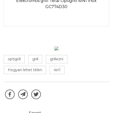
Elektromos grill Tefal Optigrill 4IN1 Inox
GC774D30
optigrill
grill
grillezni
Hogyan lehet télen
4in1
Szerző