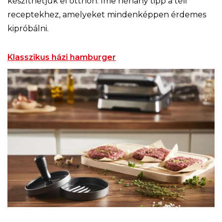
készíthetjük el otthon. Íme néhány tipp a téli
receptekhez, amelyeket mindenképpen érdemes
kipróbálni.
Klasszikus házi hamburger