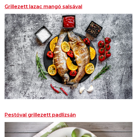
Grillezett lazac mangó salsával
Pestóval grillezett padlizsán