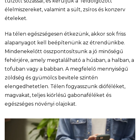
túlzott sózással, és kerüljük a feldolgozott
élelmiszereket, valamint a sült, zsíros és konzerv
ételeket.
Ha télen egészségesen étkezünk, akkor sok friss
alapanyagot kell beépítenünk az étrendünkbe.
Mindenekelőtt összpontosítsunk a jó minőségű
fehérjére, amely megtalálható a húsban, a halban, a
tofuban vagy a babban. A megfelelő mennyiségű
zöldség és gyümölcs bevitele szintén
elengedhetetlen. Télen fogyasszunk dióféléket,
magvakat, teljes kiőrlésű gabonaféléket és
egészséges növényi olajokat.