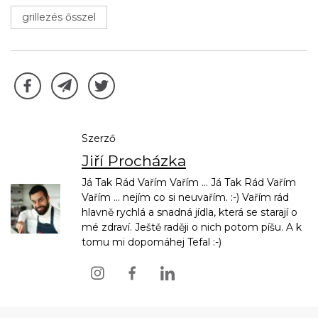
grillezés ősszel
Szerző
Jiří Procházka
Já Tak Rád Vařím Vařím ... Já Tak Rád Vařím
Vařím ... nejím co si neuvařím. :-) Vařím rád
hlavně rychlá a snadná jídla, která se starají o
mé zdraví. Ještě raději o nich potom píšu. A k
tomu mi dopomáhej Tefal :-)