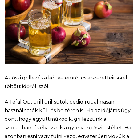
Az őszi grillezés a kényelemről és a szeretteinkkel
töltött időről szól.
A Tefal Optigrill grillsütők pedig rugalmasan
használhatók kül- és beltéren is. Ha az időjárás úgy
dönt, hogy együttműködik, grillezzünk a
szabadban, és élvezzük a gyönyörű őszi estéket. Ha
azonban esni vagy fújni kezd, egyszerűen vigyük a