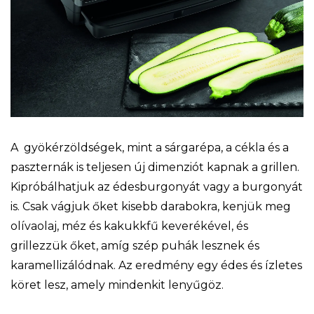
A gyökérzöldségek, mint a sárgarépa, a cékla és a
paszternák is teljesen új dimenziót kapnak a grillen.
Kipróbálhatjuk az édesburgonyát vagy a burgonyát
is. Csak vágjuk őket kisebb darabokra, kenjük meg
olívaolaj, méz és kakukkfű keverékével, és
grillezzük őket, amíg szép puhák lesznek és
karamellizálódnak. Az eredmény egy édes és ízletes
köret lesz, amely mindenkit lenyűgöz.