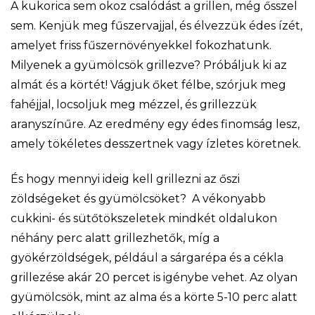
A kukorica sem okoz csalódást a grillen, még ősszel
sem. Kenjük meg fűszervajjal, és élvezzük édes ízét,
amelyet friss fűszernövényekkel fokozhatunk.
Milyenek a gyümölcsök grillezve? Próbáljuk ki az
almát és a körtét! Vágjuk őket félbe, szórjuk meg
fahéjjal, locsoljuk meg mézzel, és grillezzük
aranyszínűre. Az eredmény egy édes finomság lesz,
amely tökéletes desszertnek vagy ízletes köretnek.
És hogy mennyi ideig kell grillezni az őszi
zöldségeket és gyümölcsöket? A vékonyabb
cukkini- és sütőtökszeletek mindkét oldalukon
néhány perc alatt grillezhetők, míg a
gyökérzöldségek, például a sárgarépa és a cékla
grillezése akár 20 percet is igénybe vehet. Az olyan
gyümölcsök, mint az alma és a körte 5-10 perc alatt