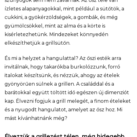
szúnyogok sem nem zavarnak. Az ősz tele van
ízletes alapanyagokkal, mint például a sütőtök, a
cukkini, a gyökérzöldségek, a gombák, és még
gyümölcsökkel, mint az alma és a körte is
kisérletezhetünk. Mindezeket könnyedén
elkészíthetjük a grillsütőn.
És mi a helyzet a hangulattal? Az őszi esték arra
invitálnak, hogy takarókba burkolózzunk, forró
italokat készítsünk, és nézzük, ahogy az ételek
gyönyörűen sülnek a grillen. A családdal és a
barátokkal együtt töltött idő egészen új dimenziót
kap. Élvezni fogjuk a grill melegét, a finom ételeket
és a nyugodt hangulatot, amelyet az ősz hoz. Mi
mást kívánhatnánk még?
Élvezzük a grillezést télen, még hidegebb