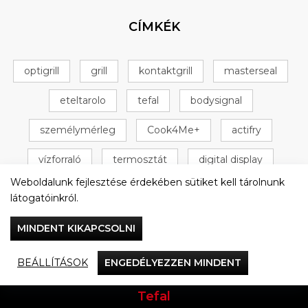
CÍMKÉK
optigrill
grill
kontaktgrill
masterseal
eteltarolo
tefal
bodysignal
személymérleg
Cook4Me+
actifry
vízforraló
termosztát
digital display
Weboldalunk fejlesztése érdekében sütiket kell tárolnunk
+ 16 következő
látogatóinkról.
MINDENT KIKAPCSOLNI
BEÁLLÍTÁSOK
ENGEDÉLYEZZEN MINDENT
Vacsorázzunk együtt
Tefal