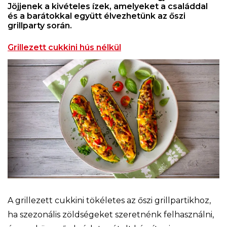
Jöjjenek a kivételes ízek, amelyeket a családdal
és a barátokkal együtt élvezhetünk az őszi
grillparty során.
Grillezett cukkini hús nélkül
A grillezett cukkini tökéletes az őszi grillpartikhoz,
ha szezonális zöldségeket szeretnénk felhasználni,