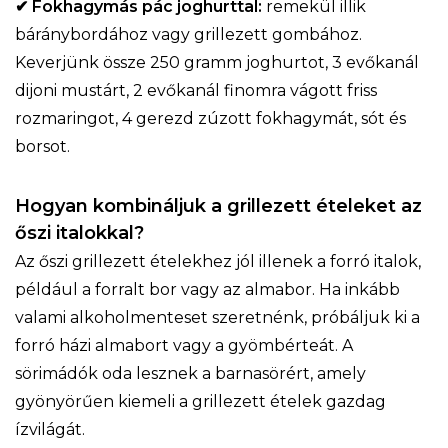
✔ Fokhagymás pác joghurttal:
remekül illik
báránybordához vagy grillezett gombához.
Keverjünk össze 250 gramm joghurtot, 3 evőkanál
dijoni mustárt, 2 evőkanál finomra vágott friss
rozmaringot, 4 gerezd zúzott fokhagymát, sót és
borsot.
Hogyan kombináljuk a grillezett ételeket az
őszi italokkal?
Az őszi grillezett ételekhez jól illenek a forró italok,
például a forralt bor vagy az almabor. Ha inkább
valami alkoholmenteset szeretnénk, próbáljuk ki a
forró házi almabort vagy a gyömbérteát. A
sörimádók oda lesznek a barnasörért, amely
gyönyörűen kiemeli a grillezett ételek gazdag
ízvilágát.