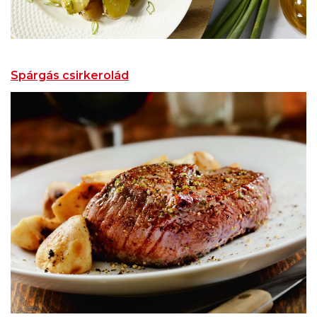
Spárgás csirkerolád