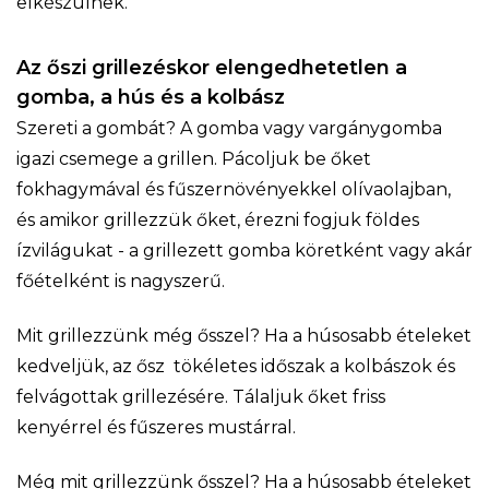
elkészülnek.
Az őszi grillezéskor elengedhetetlen a
gomba, a hús és a kolbász
Szereti a gombát? A gomba vagy vargánygomba
igazi csemege a grillen. Pácoljuk be őket
fokhagymával és fűszernövényekkel olívaolajban,
és amikor grillezzük őket, érezni fogjuk földes
ízvilágukat - a grillezett gomba köretként vagy akár
főételként is nagyszerű.
Mit grillezzünk még ősszel? Ha a húsosabb ételeket
kedveljük, az ősz tökéletes időszak a kolbászok és
felvágottak grillezésére. Tálaljuk őket friss
kenyérrel és fűszeres mustárral.
Még mit grillezzünk ősszel? Ha a húsosabb ételeket