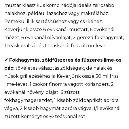
mustár klasszikus kombinációja ideális zsírosabb
halakhoz, például lazachoz vagy makrélához.
Remekül illik sertéshúshoz vagy csirkéhez.
Keverjünk össze 6 evőkanál mustárt, 6 evőkanál
mézet, 6 evőkanál olívaolajat, 2 gerezd fokhagymát,
1 teáskanál sót és 1 teáskanál friss citromlevet.
✔ Fokhagymás, zöldfűszeres és fűszeres lime-os
pác:
tökéletes választás zöldségek, de halak és
húsok grillezéséhez is. Keverjünk össze 50 ml friss
lime-levet, 1 csokor finomra vágott koriandert, 2
evőkanál növényi olajat, 6 zúzott
fokhagymagerezdet, 1 kisebb zöldpaprikát apróra
vágva, 2 kisebb hagymát apróra vágva, 1/1 evőkanál
zúzott köményt és ½ teáskanál sót.