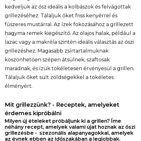
kedveljük az ősz ideális a kolbászok és felvágottak
grillezéséhez. Tálaljuk őket friss kenyérrel és
fűszeres mustárral. Az ízek fokozásához a grillezett
hagyma remek kiegészítő. Az olajos halak, például a
lazac vagy a makréla szintén ideális választás az őszi
grillezéshez. Magasabb zsírtartalmuknak
köszönhetően szépen átsülnek, szaftosak
maradnak, és ízük tökéletesen érvényesül a grillen.
Tálaljuk őket sült zöldségekkel a tökéletes
élményért.
Mit grillezzünk? - Receptek, amelyeket
érdemes kipróbálni
Milyen új ételeket próbáljunk ki a grillen? Íme
néhány recept, amelyek valami újat hoznak az őszi
grillezésbe - szezonális alapanyagokkal, amelyek
az évnek ebben az időszakában a legjobbak.