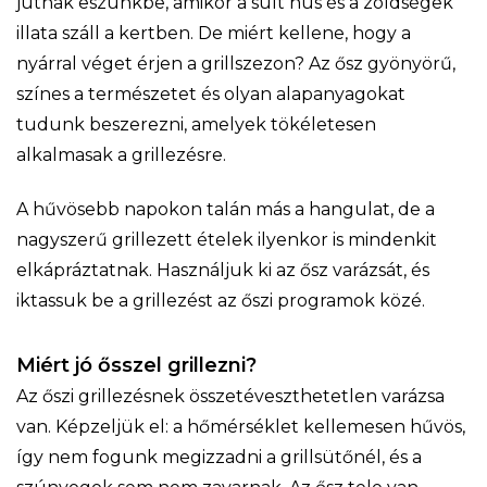
jutnak eszünkbe, amikor a sült hús és a zöldségek
illata száll a kertben. De miért kellene, hogy a
nyárral véget érjen a grillszezon? Az ősz gyönyörű,
színes a természetet és olyan alapanyagokat
tudunk beszerezni, amelyek tökéletesen
alkalmasak a grillezésre.
A hűvösebb napokon talán más a hangulat, de a
nagyszerű grillezett ételek ilyenkor is mindenkit
elkápráztatnak. Használjuk ki az ősz varázsát, és
iktassuk be a grillezést az őszi programok közé.
Miért jó ősszel grillezni?
Az őszi grillezésnek összetéveszthetetlen varázsa
van. Képzeljük el: a hőmérséklet kellemesen hűvös,
így nem fogunk megizzadni a grillsütőnél, és a