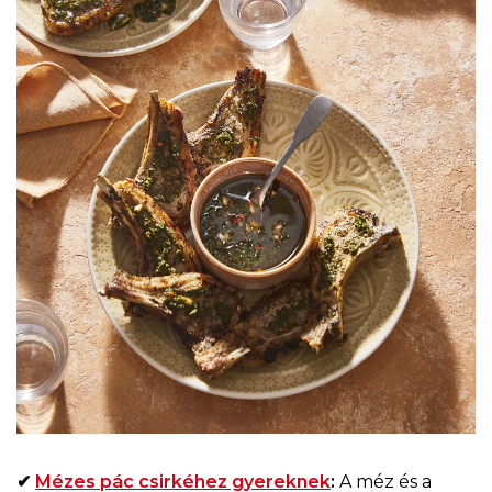
✔
Mézes pác csirkéhez gyereknek
:
A méz és a