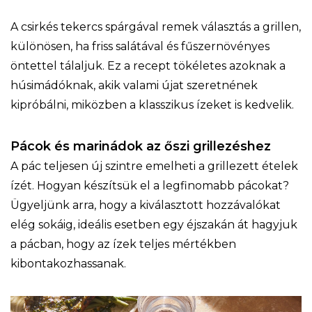
A csirkés tekercs spárgával remek választás a grillen,
különösen, ha friss salátával és fűszernövényes
öntettel tálaljuk. Ez a recept tökéletes azoknak a
húsimádóknak, akik valami újat szeretnének
kipróbálni, miközben a klasszikus ízeket is kedvelik.
Pácok és marinádok az őszi grillezéshez
A pác teljesen új szintre emelheti a grillezett ételek
ízét. Hogyan készítsük el a legfinomabb pácokat?
Ügyeljünk arra, hogy a kiválasztott hozzávalókat
elég sokáig, ideális esetben egy éjszakán át hagyjuk
a pácban, hogy az ízek teljes mértékben
kibontakozhassanak.