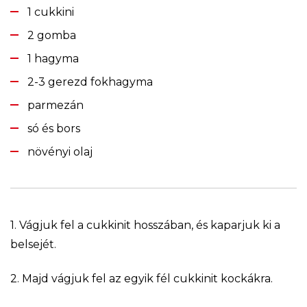
1 cukkini
2 gomba
1 hagyma
2-3 gerezd fokhagyma
parmezán
só és bors
növényi olaj
1. Vágjuk fel a cukkinit hosszában, és kaparjuk ki a
belsejét.
2. Majd vágjuk fel az egyik fél cukkinit kockákra.