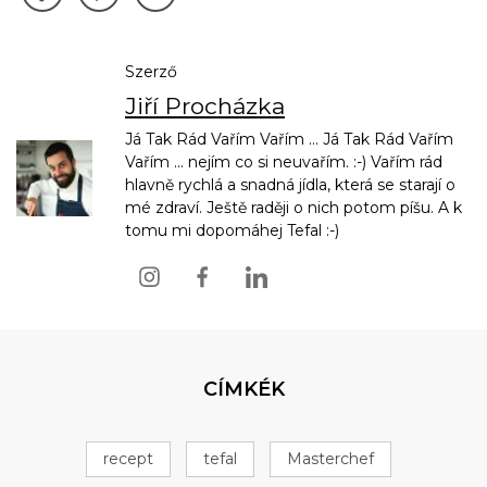
Szerző
Jiří Procházka
Já Tak Rád Vařím Vařím ... Já Tak Rád Vařím
Vařím ... nejím co si neuvařím. :-) Vařím rád
hlavně rychlá a snadná jídla, která se starají o
mé zdraví. Ještě raději o nich potom píšu. A k
tomu mi dopomáhej Tefal :-)
CÍMKÉK
recept
tefal
Masterchef