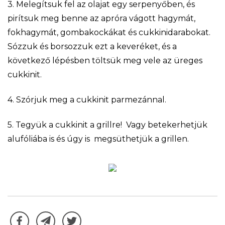
3. Melegítsuk fel az olajat egy serpenyőben, és
pirítsuk meg benne az apróra vágott hagymát,
fokhagymát, gombakockákat és cukkinidarabokat.
Sózzuk és borsozzuk ezt a keveréket, és a
következő lépésben töltsük meg vele az üreges
cukkinit.
4. Szórjuk meg a cukkinit parmezánnal.
5. Tegyük a cukkinit a grillre! Vagy betekerhetjük
alufóliába is és úgy is megsüthetjük a grillen.