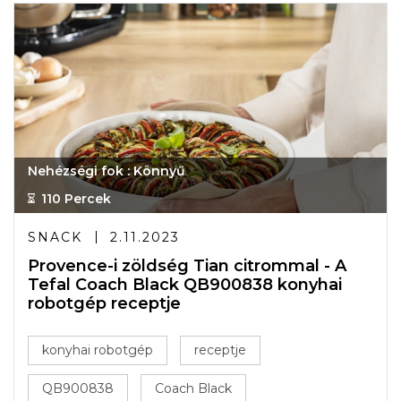
Nehézségi fok : Könnyű
110 Percek
SNACK
2.11.2023
Provence-i zöldség Tian citrommal - A
Tefal Coach Black QB900838 konyhai
robotgép receptje
konyhai robotgép
receptje
QB900838
Coach Black