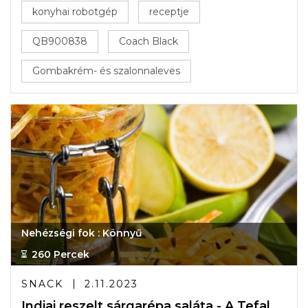
konyhai robotgép
receptje
QB900838
Coach Black
Gombakrém- és szalonnaleves
Nehézségi fok : Könnyű
260 Percek
SNACK
2.11.2023
Indiai reszelt sárgarépa saláta - A Tefal