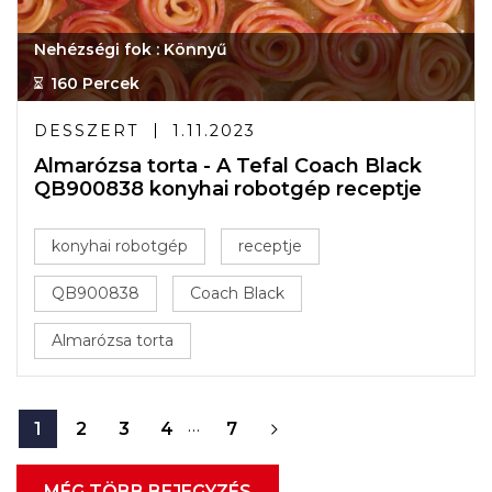
Nehézségi fok : Könnyű
160 Percek
DESSZERT
1.11.2023
Almarózsa torta - A Tefal Coach Black
QB900838 konyhai robotgép receptje
konyhai robotgép
receptje
QB900838
Coach Black
Almarózsa torta
…
1
2
3
4
7
MÉG TÖBB BEJEGYZÉS