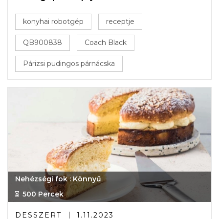
konyhai robotgép
receptje
QB900838
Coach Black
Párizsi pudingos párnácska
Nehézségi fok : Könnyű
500 Percek
DESSZERT
1.11.2023