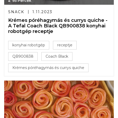
95 Percek
SNACK
1.11.2023
Krémes póréhagymás és currys quiche -
A Tefal Coach Black QB900838 konyhai
robotgép receptje
konyhai robotgép
receptje
QB900838
Coach Black
Krémes póréhagymás és currys quiche