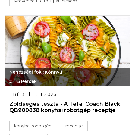
Provence-i töltött paradicsom
Nehézségi fok : Könnyű
115 Percek
EBÉD
1.11.2023
Zöldséges tészta - A Tefal Coach Black
QB900838 konyhai robotgép receptje
konyhai robotgép
receptje