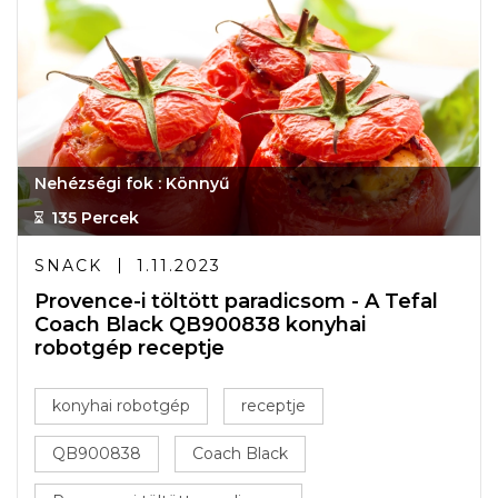
Nehézségi fok : Könnyű
135 Percek
SNACK
1.11.2023
Provence-i töltött paradicsom - A Tefal
Coach Black QB900838 konyhai
robotgép receptje
konyhai robotgép
receptje
QB900838
Coach Black