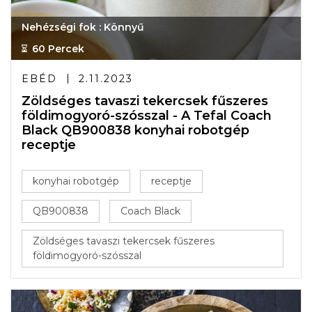
Nehézségi fok : Könnyű
60 Percek
EBÉD
2.11.2023
Zöldséges tavaszi tekercsek fűszeres
földimogyoró-szósszal - A Tefal Coach
Black QB900838 konyhai robotgép
receptje
konyhai robotgép
receptje
QB900838
Coach Black
Zöldséges tavaszi tekercsek fűszeres
földimogyoró-szósszal