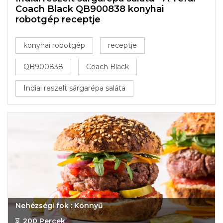
Coach Black QB900838 konyhai
robotgép receptje
konyhai robotgép
receptje
QB900838
Coach Black
Indiai reszelt sárgarépa saláta
Nehézségi fok : Könnyű
200 Percek