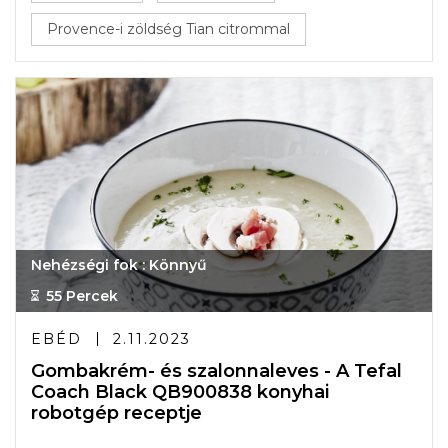
Provence-i zöldség Tian citrommal
Nehézségi fok : Könnyű
55 Percek
EBÉD
2.11.2023
Gombakrém- és szalonnaleves - A Tefal
Coach Black QB900838 konyhai
robotgép receptje