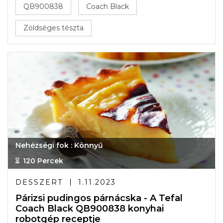
QB900838
Coach Black
Zöldséges tészta
Nehézségi fok : Könnyű
120 Percek
DESSZERT
1.11.2023
Párizsi pudingos párnácska - A Tefal
Coach Black QB900838 konyhai
robotgép receptje