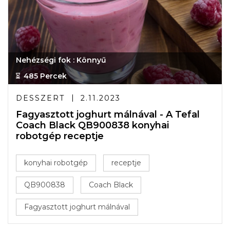
Nehézségi fok : Könnyű
485 Percek
DESSZERT
2.11.2023
Fagyasztott joghurt málnával - A Tefal
Coach Black QB900838 konyhai
robotgép receptje
konyhai robotgép
receptje
QB900838
Coach Black
Fagyasztott joghurt málnával