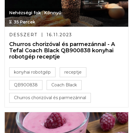
Nehézségi fok : Könnyű
35 Percek
DESSZERT
16.11.2023
Churros chorizóval és parmezánnal - A
Tefal Coach Black QB900838 konyhai
robotgép receptje
konyhai robotgép
receptje
QB900838
Coach Black
Churros chorizóval és parmezánnal