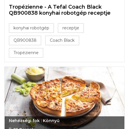
Tropézienne - A Tefal Coach Black
QB900838 konyhai robotgép receptje
konyhai robotgép
receptje
QB900838
Coach Black
Tropézienne
Nehézségi fok : Könnyű