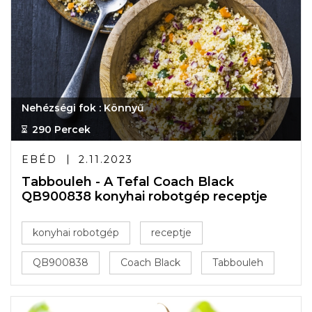
Nehézségi fok : Könnyű
290 Percek
EBÉD
2.11.2023
Tabbouleh - A Tefal Coach Black
QB900838 konyhai robotgép receptje
konyhai robotgép
receptje
QB900838
Coach Black
Tabbouleh