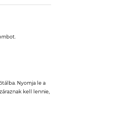
gombot.
őtálba. Nyomja le a
áraznak kell lennie,