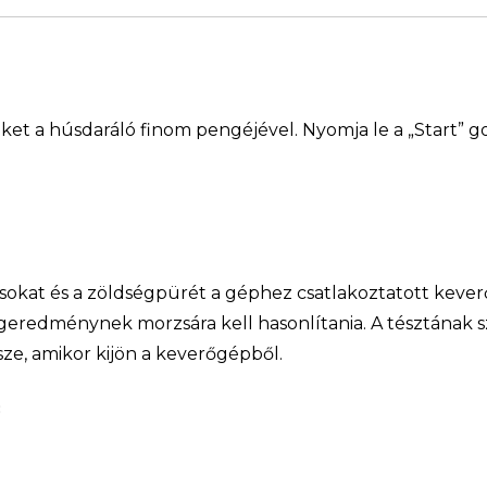
ket a húsdaráló finom pengéjével. Nyomja le a „Start” 
ojásokat és a zöldségpürét a géphez csatlakoztatott kever
geredménynek morzsára kell hasonlítania. A tésztának sz
ze, amikor kijön a keverőgépből.
c