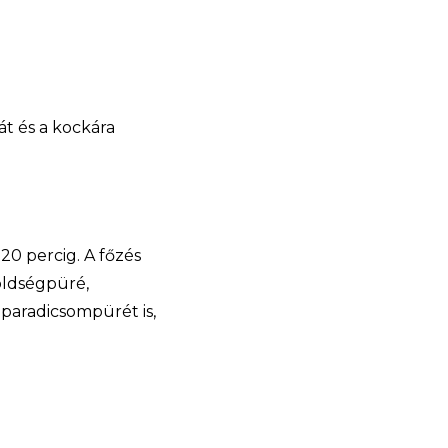
át és a kockára
20 percig. A főzés
öldségpüré,
paradicsompürét is,