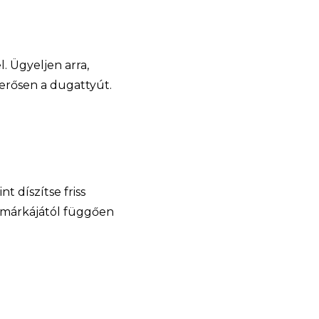
. Ügyeljen arra,
erősen a dugattyút.
nt díszítse friss
zt márkájától függően