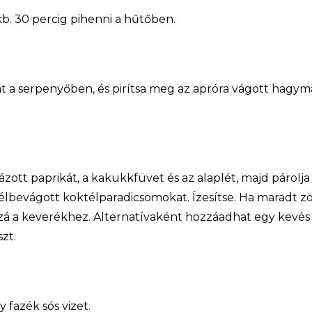
b. 30 percig pihenni a hűtőben.
jat a serpenyőben, és pirítsa meg az apróra vágott hagym
zott paprikát, a kakukkfüvet és az alaplét, majd párolja 
élbevágott koktélparadicsomokat. Ízesítse. Ha maradt z
á a keverékhez. Alternatívaként hozzáadhat egy kevés 
zt.
y fazék sós vizet.