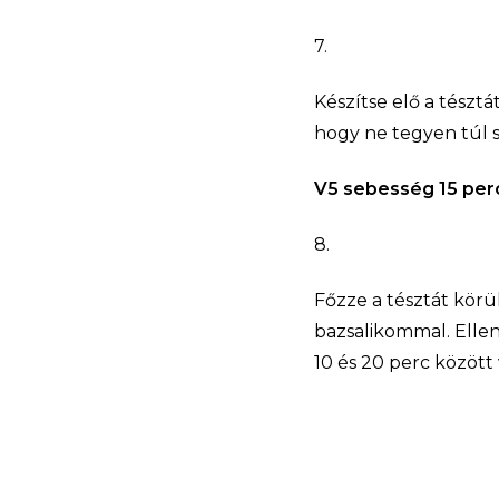
7.
Készítse elő a tésztá
hogy ne tegyen túl s
V5 sebesség 15 per
8.
Főzze a tésztát körülb
bazsalikommal. Ellenő
10 és 20 perc között 