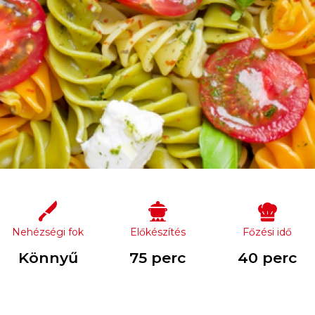
Nehézségi fok
Előkészítés
Főzési idő
Könnyű
75 perc
40 perc