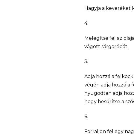
Hagyja a keveréket k
4.
Melegítse fel az ola
vágott sárgarépát.
5.
Adja hozzá a felkocká
végén adja hozzá a f
nyugodtan adja hozz
hogy besűrítse a szós
6.
Forraljon fel egy nag