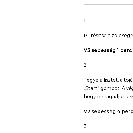
1.
Pürésítse a zöldsége
V3 sebesség 1 perc
2.
Tegye a lisztet, a t
„Start” gombot. A vé
hogy ne ragadjon öss
V2 sebesség 4 per
3.