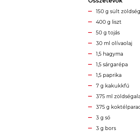
Összetevők
150 g sült zöldsé
400 g liszt
50 g tojás
30 ml olívaolaj
1,5 hagyma
1,5 sárgarépa
1,5 paprika
7 g kakukkfű
375 ml zöldségal
375 g koktélpara
3 g só
3 g bors