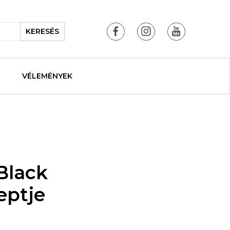
KERESÉS
VÉLEMÉNYEK
Black
eptje