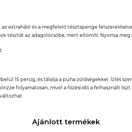
t az extraháló és a megfelelő tésztapenge felszerelésével
ok tésztát az adagolócsőbe, mert eltömíti. Nyomja meg 
c
elül 15 percig, és tálalja a puha zöldségekkel. Ízlés szeri
rizze folyamatosan, mivel a főzési idő a felhasznált lis
változhat.
Ajánlott termékek