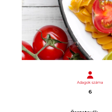
Adagok száma
6