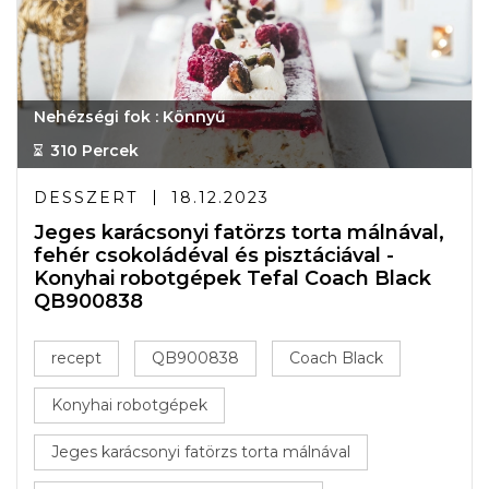
Nehézségi fok : Könnyű
310 Percek
DESSZERT
18.12.2023
Jeges karácsonyi fatörzs torta málnával,
fehér csokoládéval és pisztáciával -
Konyhai robotgépek Tefal Coach Black
QB900838
recept
QB900838
Coach Black
Konyhai robotgépek
Jeges karácsonyi fatörzs torta málnával