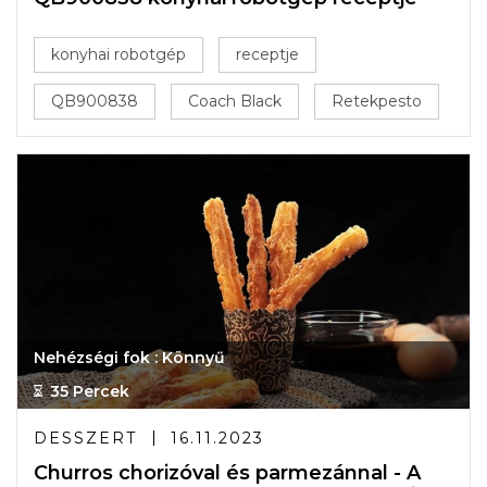
konyhai robotgép
receptje
QB900838
Coach Black
Retekpesto
Nehézségi fok : Könnyű
35 Percek
DESSZERT
16.11.2023
Churros chorizóval és parmezánnal - A