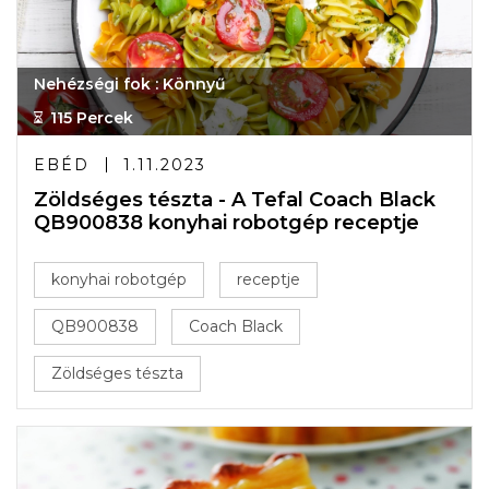
Nehézségi fok : Könnyű
115 Percek
EBÉD
1.11.2023
Zöldséges tészta - A Tefal Coach Black
QB900838 konyhai robotgép receptje
konyhai robotgép
receptje
QB900838
Coach Black
Zöldséges tészta