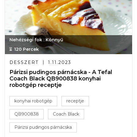
Nehézségi fok : Könnyű
120 Percek
DESSZERT
1.11.2023
Párizsi pudingos párnácska - A Tefal
Coach Black QB900838 konyhai
robotgép receptje
konyhai robotgép
receptje
QB900838
Coach Black
Párizsi pudingos párnácska