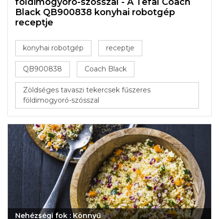
földimogyoró-szósszal - A Tefal Coach
Black QB900838 konyhai robotgép
receptje
konyhai robotgép
receptje
QB900838
Coach Black
Zöldséges tavaszi tekercsek fűszeres
földimogyoró-szósszal
Nehézségi fok : Könnyű