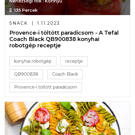
Nehézségi fok : Könnyű
135 Percek
SNACK
1.11.2023
Provence-i töltött paradicsom - A Tefal
Coach Black QB900838 konyhai
robotgép receptje
konyhai robotgép
receptje
QB900838
Coach Black
Provence-i töltött paradicsom