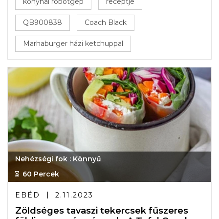
konyhai robotgép
receptje
QB900838
Coach Black
Marhaburger házi ketchuppal
Nehézségi fok : Könnyű
60 Percek
EBÉD
2.11.2023
Zöldséges tavaszi tekercsek fűszeres