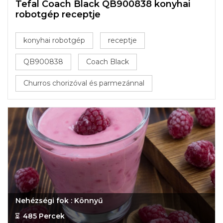
Tefal Coach Black QB900838 konyhai
robotgép receptje
konyhai robotgép
receptje
QB900838
Coach Black
Churros chorizóval és parmezánnal
Nehézségi fok : Könnyű
485 Percek