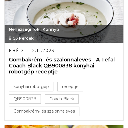
Nehézségi fok : Könnyű
55 Percek
EBÉD
2.11.2023
Gombakrém- és szalonnaleves - A Tefal
Coach Black QB900838 konyhai
robotgép receptje
konyhai robotgép
receptje
QB900838
Coach Black
Gombakrém- és szalonnaleves