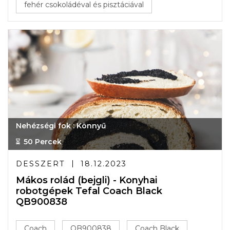
fehér csokoládéval és pisztáciával
Nehézségi fok : Könnyű
50 Percek
DESSZERT
18.12.2023
Mákos rolád (bejgli) - Konyhai
robotgépek Tefal Coach Black
QB900838
Coach
QB900838
Coach Black