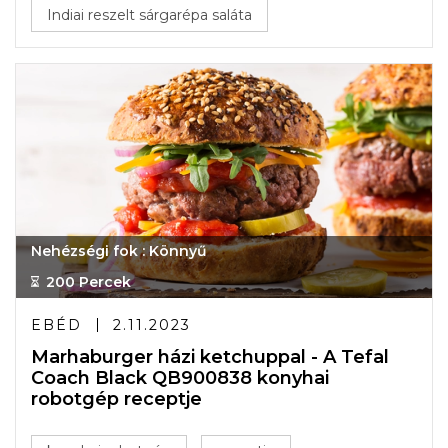
Indiai reszelt sárgarépa saláta
Nehézségi fok : Könnyű
200 Percek
EBÉD
2.11.2023
Marhaburger házi ketchuppal - A Tefal
Coach Black QB900838 konyhai
robotgép receptje