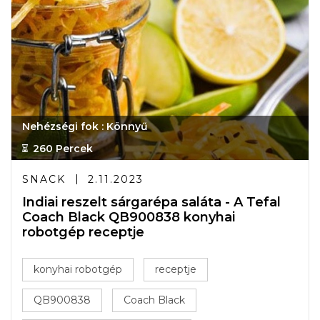
Nehézségi fok : Könnyű
260 Percek
SNACK
2.11.2023
Indiai reszelt sárgarépa saláta - A Tefal
Coach Black QB900838 konyhai
robotgép receptje
konyhai robotgép
receptje
QB900838
Coach Black