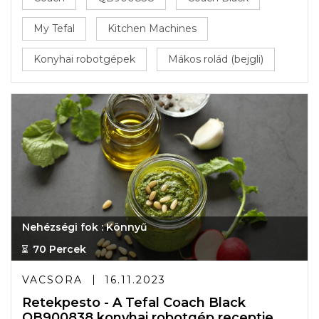
My Tefal
Kitchen Machines
Konyhai robotgépek
Mákos rolád (bejgli)
Nehézségi fok : Könnyű
70 Percek
VACSORA
16.11.2023
Retekpesto - A Tefal Coach Black
QB900838 konyhai robotgép receptje