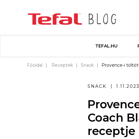
TEFAL.HU
Főoldal
Receptek
Snack
Provence-i töltö
SNACK
1.11.202
Provence-
Coach B
receptje