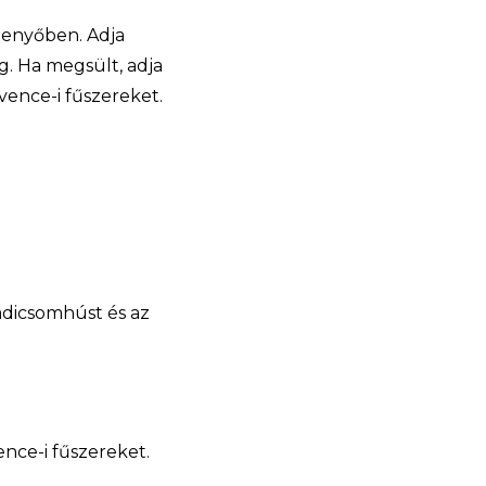
penyőben. Adja
g. Ha megsült, adja
vence-i fűszereket.
radicsomhúst és az
nce-i fűszereket.