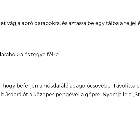
t vágja apró darabokra, és áztassa be egy tálba a tejjel és
darabokra és tegye félre.
, hogy beférjen a húsdaráló adagolócsövébe. Távolítsa el 
 húsdarálót a közepes pengével a gépre. Nyomja le a „S