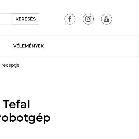
KERESÉS
VÉLEMÉNYEK
 receptje
 Tefal
robotgép