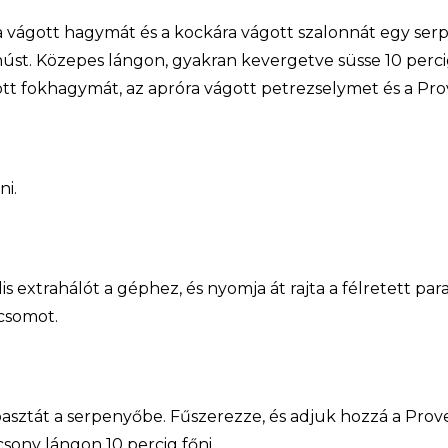
a vágott hagymát és a kockára vágott szalonnát egy ser
húst. Közepes lángon, gyakran kevergetve süsse 10 perci
tt fokhagymát, az apróra vágott petrezselymet és a Pro
ni.
is extrahálót a géphez, és nyomja át rajta a félretett pa
csomot.
sztát a serpenyőbe. Fűszerezze, és adjuk hozzá a Prove
csony lángon 10 percig főni.