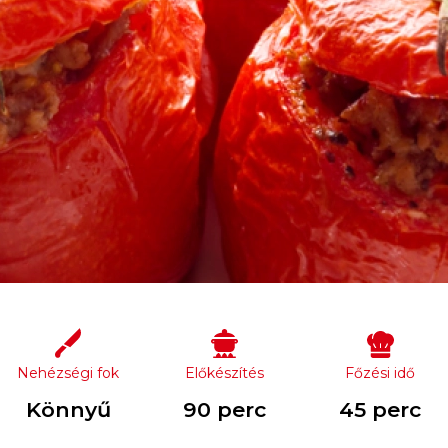
Nehézségi fok
Előkészítés
Főzési idő
Könnyű
90 perc
45 perc