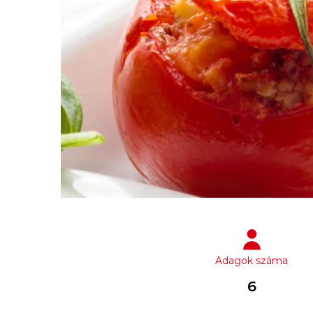
Adagok száma
6