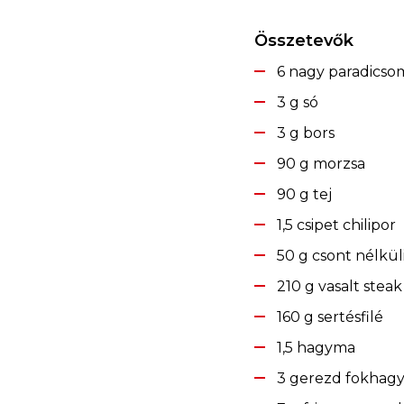
Összetevők
6 nagy paradicso
3 g só
3 g bors
90 g morzsa
90 g tej
1,5 csipet chilipor
50 g csont nélkü
210 g vasalt steak
160 g sertésfilé
1,5 hagyma
3 gerezd fokhag