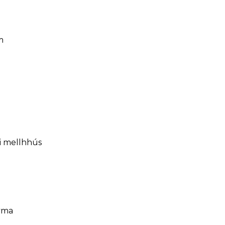
m
li mellhhús
yma