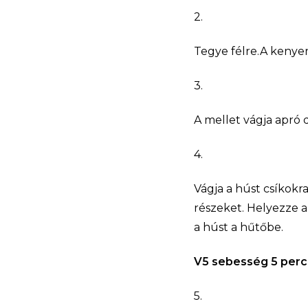
2.
Tegye félre.A kenyere
3.
A mellet vágja apró 
4.
Vágja a húst csíkokra
részeket. Helyezze a
a húst a hűtőbe.
V5 sebesség 5 perc
5.