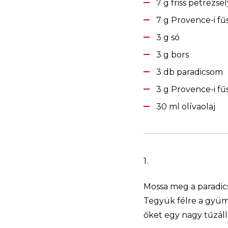
7 g friss petrezs
7 g Provence-i fű
3 g só
3 g bors
3 db paradicsom
3 g Provence-i fű
30 ml olívaolaj
1.
Mossa meg a paradicso
Tegyük félre a gyümö
őket egy nagy tűzáll