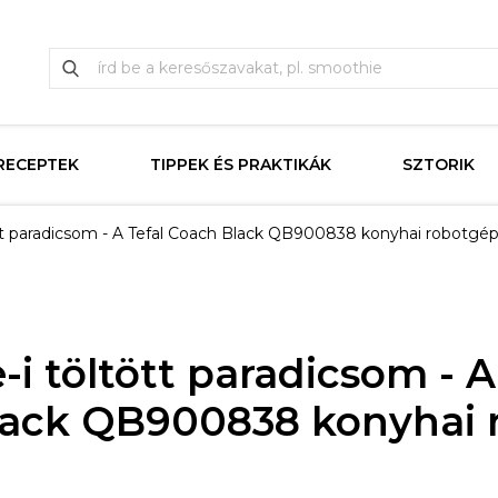
RECEPTEK
TIPPEK ÉS PRAKTIKÁK
SZTORIK
tt paradicsom - A Tefal Coach Black QB900838 konyhai robotgép
3
i töltött paradicsom - A
lack QB900838 konyhai 