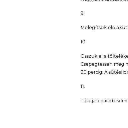
9.
Melegítsük elő a sütő
10.
Osszuk el a töltelék
Csepegtessen meg min
30 percig. A sütési i
11.
Tálalja a paradicsomot