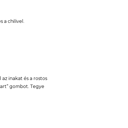
 a chilivel.
az inakat és a rostos
tart” gombot. Tegye