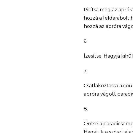
Pirítsa meg az aprór
hozzá a feldarabolt 
hozzá az apróra vágo
6.
Ízesítse. Hagyja kihűl
7.
Csatlakoztassa a coul
apróra vágott paradi
8.
Öntse a paradicsompa
Hagyjuk a szószt ala