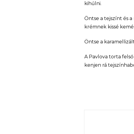
kihűlni.
Öntse a tejszínt és 
krémnek kissé kemény
Öntse a karamellizál
A Pavlova torta fels
kenjen rá tejszínhab