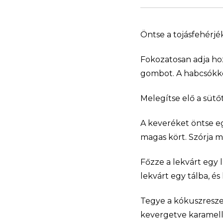
Öntse a tojásfehérj
Fokozatosan adja hoz
gombot. A habcsókke
Melegítse elő a sütőt
A keveréket öntse eg
magas kört. Szórja m
Főzze a lekvárt egy l
lekvárt egy tálba, és
Tegye a kókuszresze
kevergetve karamell