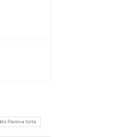
8
és Pavlova torta