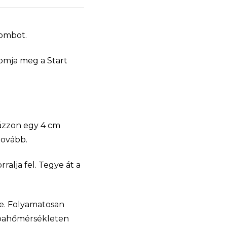
gombot.
yomja meg a Start
mázzon egy 4 cm
tovább.
ralja fel. Tegye át a
ze. Folyamatosan
zobahőmérsékleten