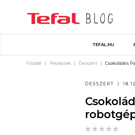
TEFAL.HU
Főoldal
Receptek
Desszert
Csokoládés Pa
DESSZERT
18.1
Csokolád
robotgép