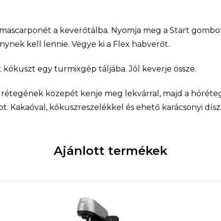
a mascarponét a keverőtálba. Nyomja meg a Start gombot.
nek kell lennie. Vegye ki a Flex habverőt.
t kókuszt egy turmixgép táljába. Jól keverje össze.
ő rétegének közepét kenje meg lekvárral, majd a hóréteg
ot. Kakaóval, kókuszreszelékkel és ehető karácsonyi dísz
Ajánlott termékek