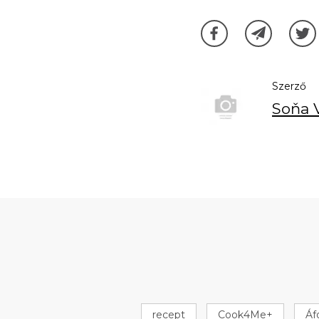
Szerző
Soňa 
recept
Cook4Me+
Áf