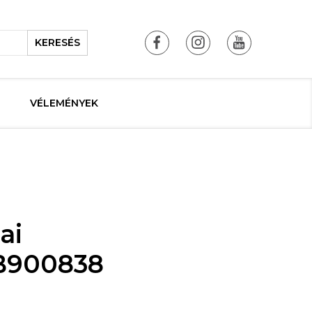
KERESÉS
VÉLEMÉNYEK
ai
QB900838