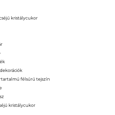
séjű kristálycukor
ár
ó
lék
 dekorációk
rtartalmú félsűrű tejszín
e
sz
éjű kristálycukor