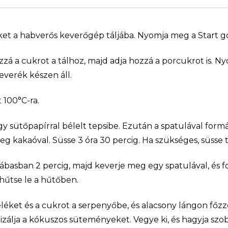
éket a habverős keverőgép táljába. Nyomja meg a Start 
zá a cukrot a tálhoz, majd adja hozzá a porcukrot is. N
verék készen áll.
 100°C-ra.
y sütőpapírral bélelt tepsibe. Ezután a spatulával for
eg kakaóval. Süsse 3 óra 30 percig. Ha szükséges, süsse 
ábasban 2 percig, majd keverje meg egy spatulával, és for
 hűtse le a hűtőben.
léket és a cukrot a serpenyőbe, és alacsony lángon főz
izálja a kókuszos süteményeket. Vegye ki, és hagyja s