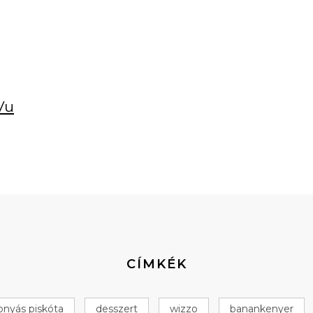
Vu
CÍMKÉK
onyás piskóta
desszert
wizzo
banankenyer