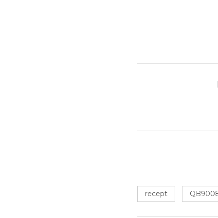
recept
QB900