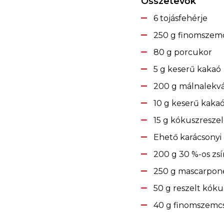
Összetevők
6 tojásfehérje
250 g finomszemc
80 g porcukor
5 g keserű kakaó
200 g málnalekv
10 g keserű kaka
15 g kókuszresze
Ehető karácsonyi
200 g 30 %-os zsí
250 g mascarpon
50 g reszelt kóku
40 g finomszemcs