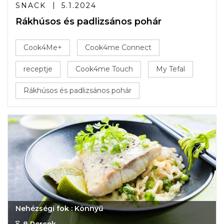
SNACK
5.1.2024
Rákhúsos és padlizsános pohár
Cook4Me+
Cook4me Connect
receptje
Cook4me Touch
My Tefal
Rákhúsos és padlizsános pohár
Nehézségi fok : Könnyű