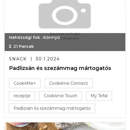
Nehézségi fok : Könnyű
21 Percek
SNACK
30.1.2024
Padlizsán és szezámmag mártogatós
Cook4Me+
Cook4me Connect
receptje
Cook4me Touch
My Tefal
Padlizsán és szezámmag mártogatós