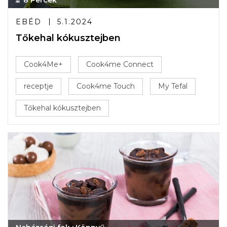
8 Percek
EBÉD
5.1.2024
Tőkehal kókusztejben
Cook4Me+
Cook4me Connect
receptje
Cook4me Touch
My Tefal
Tőkehal kókusztejben