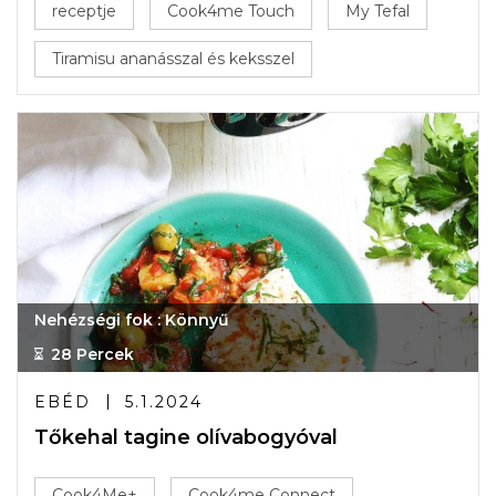
receptje
Cook4me Touch
My Tefal
Tiramisu ananásszal és keksszel
Nehézségi fok : Könnyű
28 Percek
EBÉD
5.1.2024
Tőkehal tagine olívabogyóval
Cook4Me+
Cook4me Connect