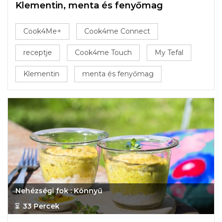
Klementin, menta és fenyőmag
Cook4Me+
Cook4me Connect
receptje
Cook4me Touch
My Tefal
Klementin
menta és fenyőmag
Nehézségi fok : Könnyű
33 Percek