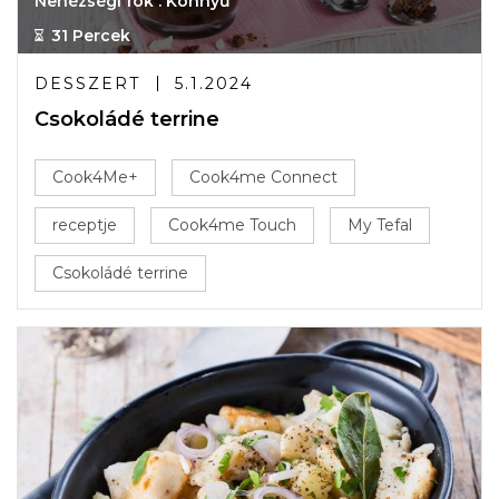
Nehézségi fok : Könnyű
31 Percek
DESSZERT
5.1.2024
Csokoládé terrine
Cook4Me+
Cook4me Connect
receptje
Cook4me Touch
My Tefal
Csokoládé terrine