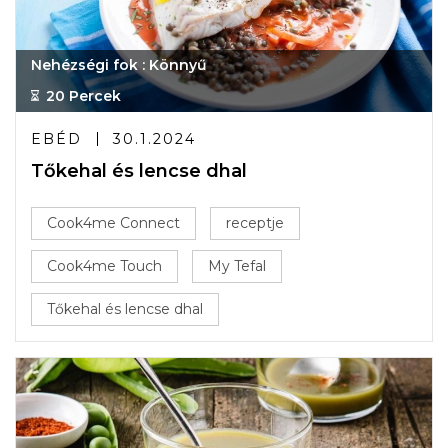
Nehézségi fok : Könnyű
20 Percek
EBÉD
30.1.2024
Tőkehal és lencse dhal
Cook4me Connect
receptje
Cook4me Touch
My Tefal
Tőkehal és lencse dhal