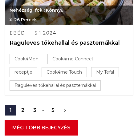
Nehézségi fok : Könnyű
26 Percek
EBÉD
5.1.2024
Raguleves tőkehallal és paszternákkal
Cook4Me+
Cook4me Connect
receptje
Cook4me Touch
My Tefal
Raguleves tőkehallal és paszternákkal
…
1
2
3
5
MÉG TÖBB BEJEGYZÉS