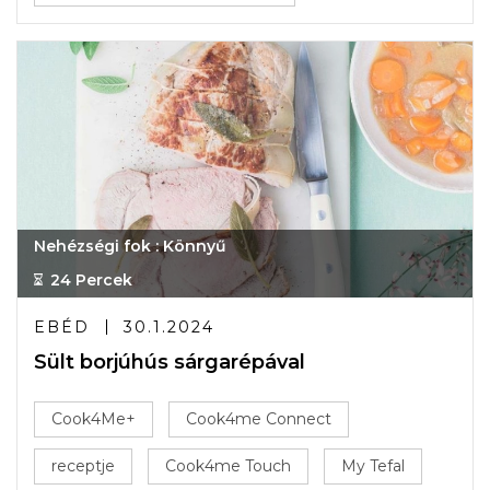
Nehézségi fok : Könnyű
24 Percek
EBÉD
30.1.2024
Sült borjúhús sárgarépával
Cook4Me+
Cook4me Connect
receptje
Cook4me Touch
My Tefal