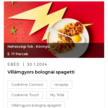
Nehézségi fok : Könnyű
17 Percek
EBÉD
30.1.2024
Villámgyors bolognai spagetti
Cook4me Connect
receptje
Cook4me Touch
My Tefal
Villámgyors bolognai spagetti