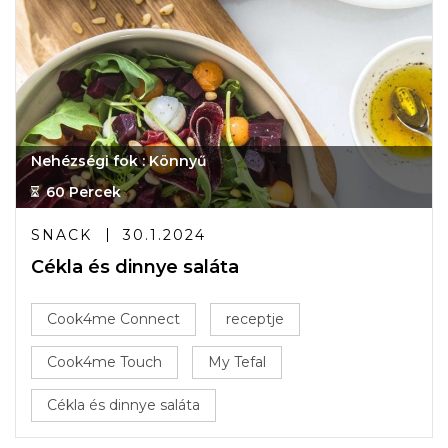
Nehézségi fok : Könnyű
60 Percek
SNACK
30.1.2024
Cékla és dinnye saláta
Cook4me Connect
receptje
Cook4me Touch
My Tefal
Cékla és dinnye saláta