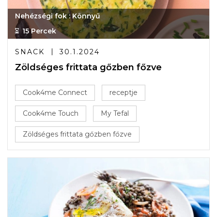
Nehézségi fok : Könnyű
15 Percek
SNACK
30.1.2024
Zöldséges frittata gőzben főzve
Cook4me Connect
receptje
Cook4me Touch
My Tefal
Zöldséges frittata gőzben főzve