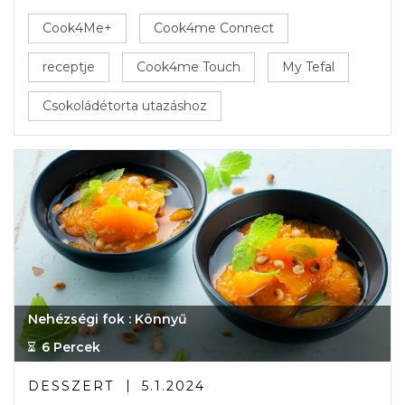
Cook4Me+
Cook4me Connect
receptje
Cook4me Touch
My Tefal
Csokoládétorta utazáshoz
Nehézségi fok : Könnyű
6 Percek
DESSZERT
5.1.2024