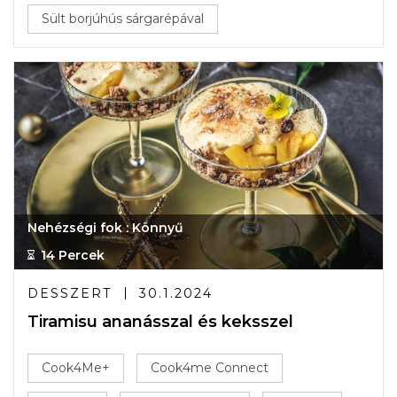
Sült borjúhús sárgarépával
Nehézségi fok : Könnyű
14 Percek
DESSZERT
30.1.2024
Tiramisu ananásszal és keksszel
Cook4Me+
Cook4me Connect