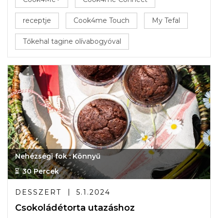
receptje
Cook4me Touch
My Tefal
Tőkehal tagine olívabogyóval
Nehézségi fok : Könnyű
30 Percek
DESSZERT
5.1.2024
Csokoládétorta utazáshoz