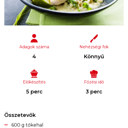
Adagok száma
Nehézségi fok
4
Könnyű
Előkészítés
Főzési idő
5 perc
3 perc
Összetevők
600 g tőkehal