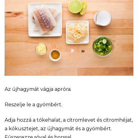
Az újhagymát vágja apróra.
Reszelje le a gyömbért.
Adja hozzá a tőkehalat, a citromlevet és citromhéjat,
a kókusztejet, az újhagymát és a gyömbért.
Fűszerezze sóval és borssal.