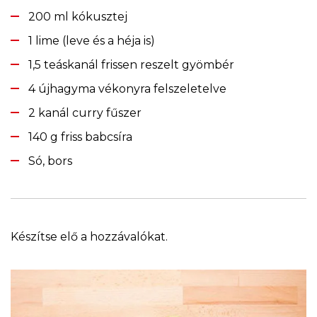
200 ml kókusztej
1 lime (leve és a héja is)
1,5 teáskanál frissen reszelt gyömbér
4 újhagyma vékonyra felszeletelve
2 kanál curry fűszer
140 g friss babcsíra
Só, bors
Készítse elő a hozzávalókat.