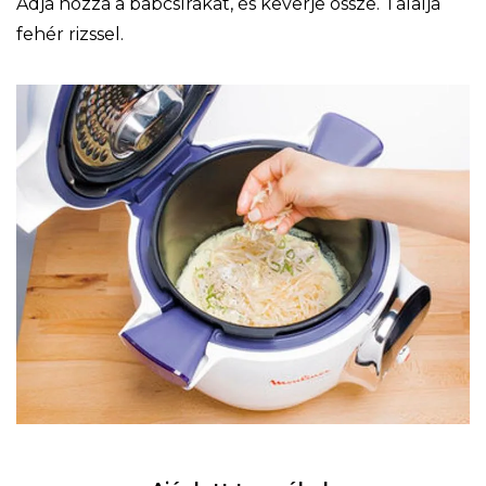
Adja hozzá a babcsírákat, és keverje össze. Tálalja
fehér rizssel.