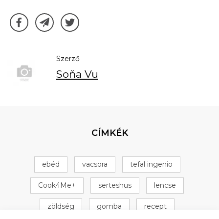
Szerző
Soňa Vu
CÍMKÉK
ebéd
vacsora
tefal ingenio
Cook4Me+
serteshus
lencse
zöldség
gomba
recept