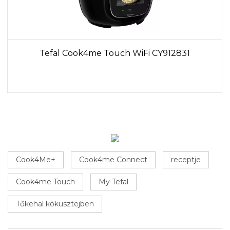
Tefal Cook4me Touch WiFi CY912831
Cook4Me+
Cook4me Connect
receptje
Cook4me Touch
My Tefal
Tőkehal kókusztejben