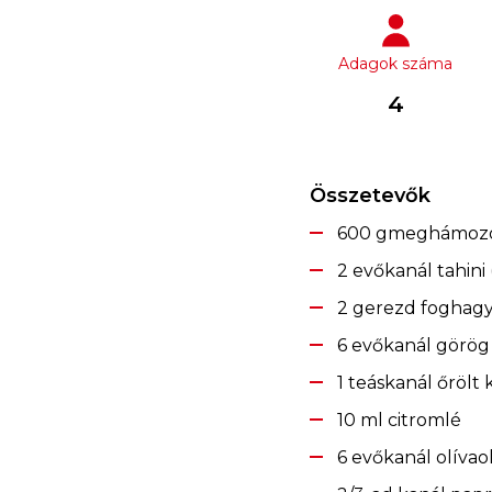
Adagok száma
4
Összetevők
600 gmeghámozott
2 evőkanál tahini
2 gerezd foghagy
6 evőkanál görög
1 teáskanál őröl
10 ml citromlé
6 evőkanál olívaol