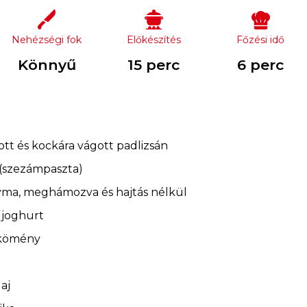
Nehézségi fok
Előkészítés
Főzési idő
Könnyű
15 perc
6 perc
 és kockára vágott padlizsán
 (szezámpaszta)
ma, meghámozva és hajtás nélkül
 joghurt
t kömény
aj