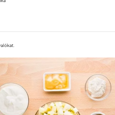
ika
valókat.