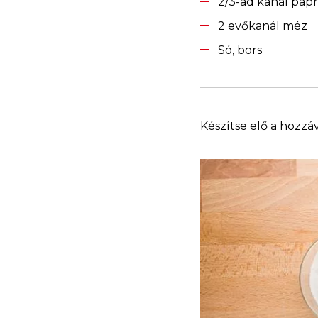
2/3-ad kanál papr
2 evőkanál méz
Só, bors
Készítse elő a hozzá