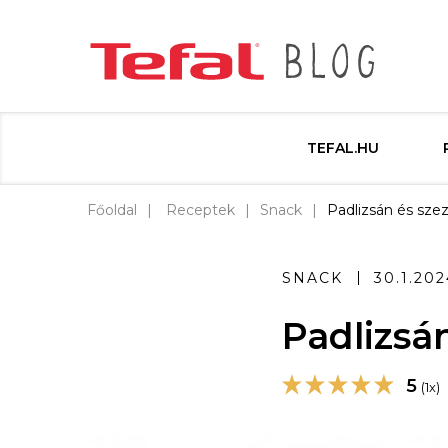
TEFAL.HU
Főoldal
Receptek
Snack
Padlizsán és sz
SNACK
30.1.202
Padlizs
5
(1x)