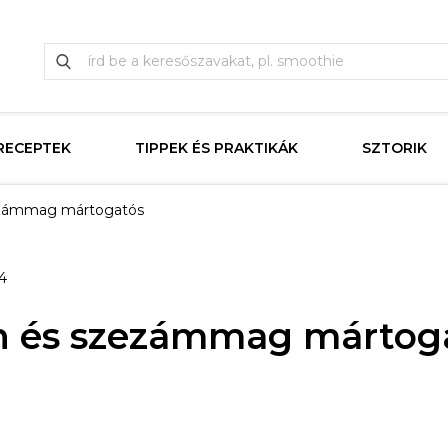
RECEPTEK
TIPPEK ÉS PRAKTIKÁK
SZTORIK
ezámmag mártogatós
4
án és szezámmag mártog