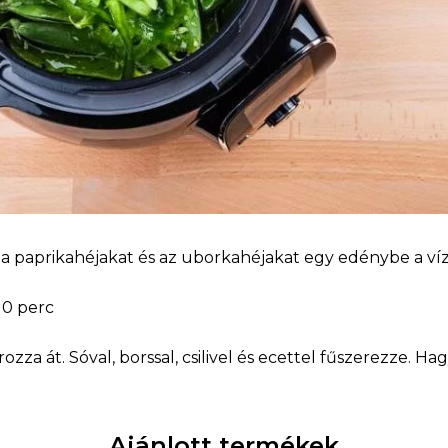
a paprikahéjakat és az uborkahéjakat egy edénybe a víz
10 perc
ozza át. Sóval, borssal, csilivel és ecettel fűszerezze. Hag
Ajánlott termékek