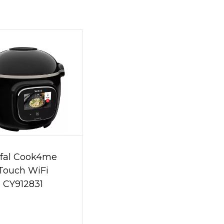
fal Cook4me
Touch WiFi
CY912831