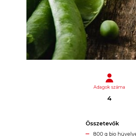
Adagok száma
4
Összetevők
800 g bio hüvely