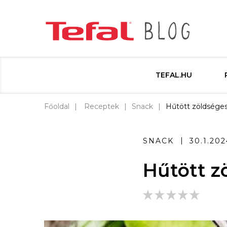
TEFAL.HU
Főoldal
Receptek
Snack
Hűtött zöldsége
SNACK
30.1.202
Hűtött z