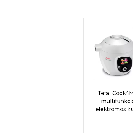
Tefal Cook4
multifunkci
elektromos k