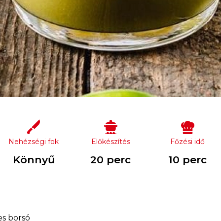
Nehézségi fok
Előkészítés
Főzési idő
Könnyű
20 perc
10 perc
es borsó