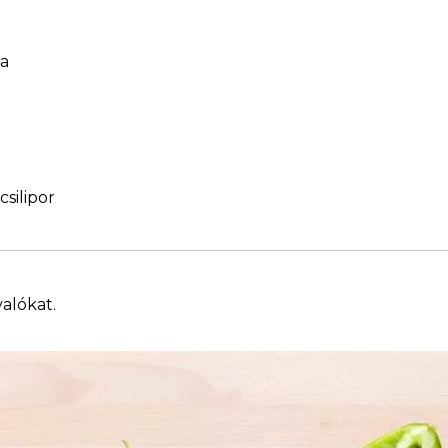
ka
csilipor
valókat.