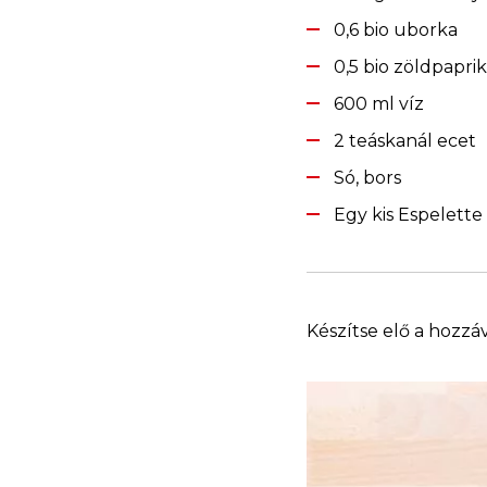
0,6 bio uborka
0,5 bio zöldpapri
600 ml víz
2 teáskanál ecet
Só, bors
Egy kis Espelette 
Készítse elő a hozzá