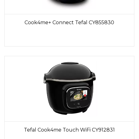
Cook4me+ Connect Tefal CY855830
Tefal Cook4me Touch WiFi CY912831