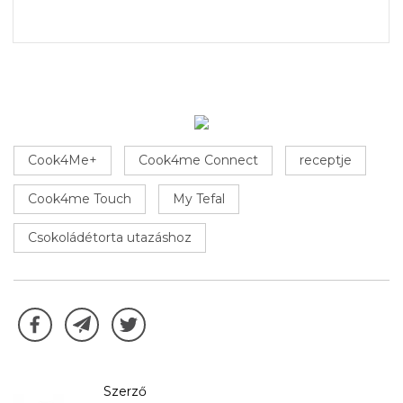
Cook4Me+
Cook4me Connect
receptje
Cook4me Touch
My Tefal
Csokoládétorta utazáshoz
Szerző