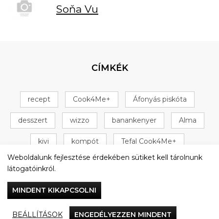
Soňa Vu
CÍMKÉK
recept
Cook4Me+
Áfonyás piskóta
desszert
wizzo
banankenyer
Alma
kivi
kompót
Tefal Cook4Me+
Weboldalunk fejlesztése érdekében sütiket kell tárolnunk
+ 16 következő
látogatóinkról.
MINDENT KIKAPCSOLNI
BEÁLLÍTÁSOK
ENGEDÉLYEZZEN MINDENT