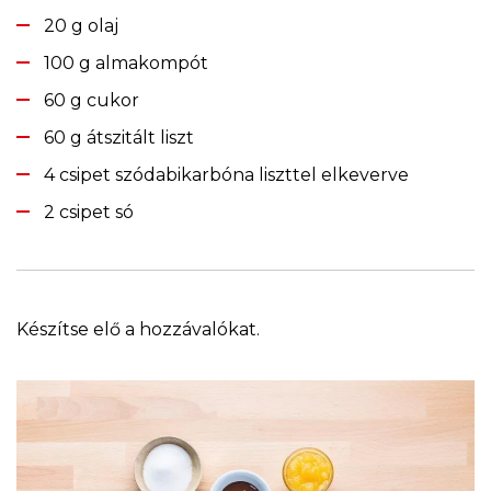
20 g olaj
100 g almakompót
60 g cukor
60 g átszitált liszt
4 csipet szódabikarbóna liszttel elkeverve
2 csipet só
Készítse elő a hozzávalókat.