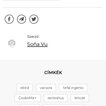
Szerző
Soňa Vu
CÍMKÉK
ebéd
vacsora
tefal ingenio
Cook4Me+
serteshus
lencse