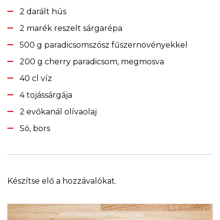
2 darált hús
2 marék reszelt sárgarépa
500 g paradicsomszósz fűszernövényekkel
200 g cherry paradicsom, megmosva
40 cl víz
4 tojássárgája
2 evőkanál olívaolaj
Só, bors
Készítse elő a hozzávalókat.