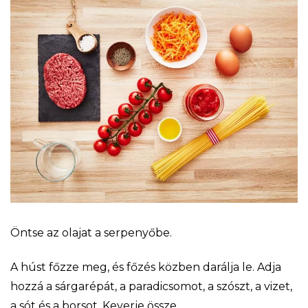
Öntse az olajat a serpenyőbe.
A húst főzze meg, és főzés közben darálja le. Adja
hozzá a sárgarépát, a paradicsomot, a szószt, a vizet,
a sót és a borsot. Keverje össze.