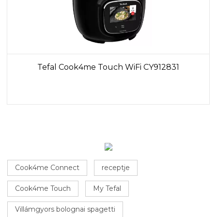
Tefal Cook4me Touch WiFi CY912831
Cook4me Connect
receptje
Cook4me Touch
My Tefal
Villámgyors bolognai spagetti