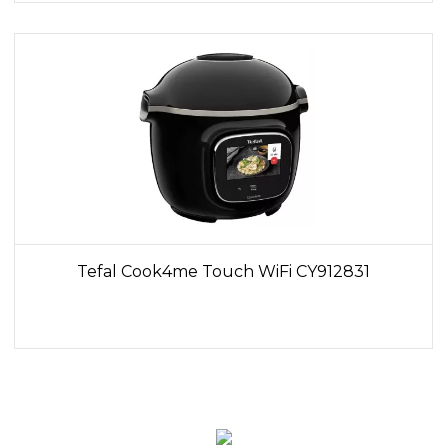
Tefal Cook4me Touch WiFi CY912831