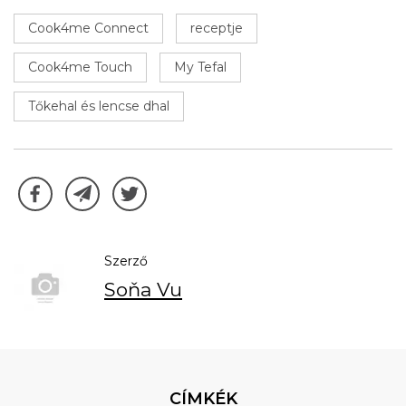
Cook4me Connect
receptje
Cook4me Touch
My Tefal
Tőkehal és lencse dhal
Szerző
Soňa Vu
CÍMKÉK