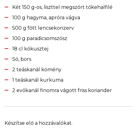
Két 150 g-os, liszttel megszórt tőkehalfilé
100 g hagyma, apróra vágva
500 g főtt lencsekonzerv
100 g paradicsomszósz
18 cl kókusztej
Só, bors
2 teáskanál kömény
1 teáskanál kurkuma
2 evőkanál finomra vágott friss koriander
Készítse elő a hozzávalókat.