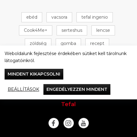
ebéd
vacsora
tefal ingenio
Cook4Me+
serteshus
lencse
zöldség
gomba
recept
Weboldalunk fejlesztése érdekében sütiket kell tárolnunk
Tefal Cook4Me+
csirke
+ 16 következő
látogatóinkról.
MINDENT KIKAPCSOLNI
BEÁLLÍTÁSOK
ENGEDÉLYEZZEN MINDENT
Vacsorázzunk együtt
Tefal