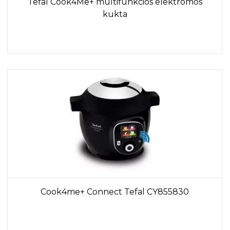
Tefal Cook4Me+ multifunkciós elektromos
kukta
Cook4me+ Connect Tefal CY855830