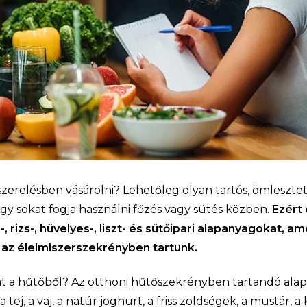
zerelésben vásárolni? Lehetőleg olyan tartós, ömlesztet
gy sokat fogja használni főzés vagy sütés közben.
Ezért
-, rizs-, hüvelyes-, liszt- és sütőipari alapanyagokat, a
az élelmiszerszekrényben tartunk.
t a hűtőből? Az otthoni hűtőszekrényben tartandó ala
 a tej, a vaj, a natúr joghurt, a friss zöldségek, a mustár