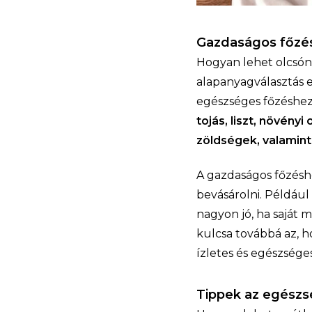
Gazdaságos főzés
Hogyan lehet olcsón
alapanyagválasztás 
egészséges főzéshez?
tojás, liszt, növény
zöldségek, valamint
A gazdaságos főzésh
bevásárolni. Például
nagyon jó, ha saját
kulcsa továbbá az, 
ízletes és egészsége
Tippek az egészs