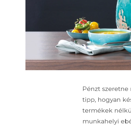
Pénzt szeretne 
tipp, hogyan ké
termékek nélkül
munkahelyi ebéd