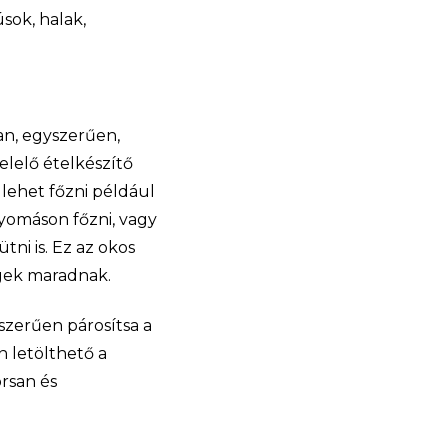
sok, halak,
an, egyszerűen,
elelő ételkészítő
 lehet főzni például
nyomáson főzni, vagy
tni is. Ez az okos
legek maradnak.
szerűen párosítsa a
 letölthető a
orsan és