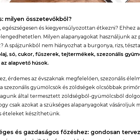
: milyen összetevőkből?
, egészségesen és kiegyensúlyozottan étkezni? Ehhez 
elengedhetetlen. Milyen alapanyagokat használjunk az 
 A spájzunkból nem hiányozhat a burgonya, rizs, tészta
i olaj, só, cukor, fűszerek, tejtermékek, szezonális gyü
 az alapvető húsok.
ez, érdemes az évszaknak megfelelően, szezonális élel
 a szezonális gyümölcsök és zöldségek olcsóbbak primőr 
 magunk által termesztett zöldségből-gyümölcsből dolgo
hogy csak azokat a szükséges alapanyagokat vásároljuk
s ételeket készíthetünk.
éges és gazdaságos főzéshez: gondosan tervez