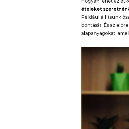
Hogyan lehet az étk
ételeket szeretnénk
Például állítsunk ös
bontását. És az elő
alapanyagokat, amel