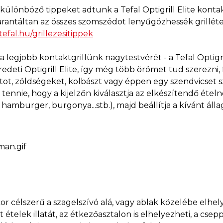
különböző tippeket adtunk a Tefal Optigrill Elite kontak
arantáltan az összes szomszédot lenyűgözhessék grilléte
tefal.hu/grillezesitippek
legjobb kontaktgrillünk nagytestvérét - a Tefal Optigrill
edeti Optigrill Elite, így még több örömet tud szerezni,
jtot, zöldségeket, kolbászt vagy éppen egy szendvicset 
l tennie, hogy a kijelzőn kiválasztja az elkészítendő éte
 hamburger, burgonya...stb.), majd beállítja a kívánt álla
or célszerű a szagelszívó alá, vagy ablak közelébe elhel
tt ételek illatát, az étkezőasztalon is elhelyezheti, a cse