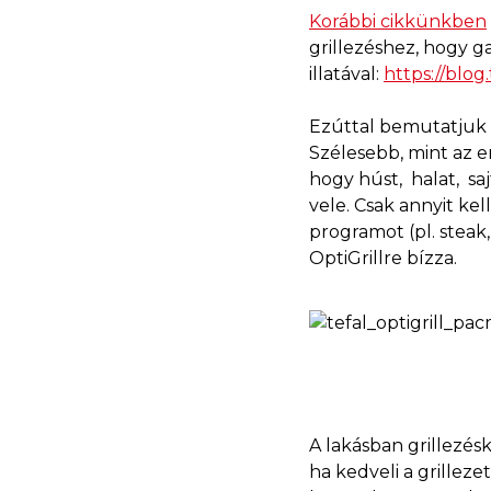
Korábbi cikkünkben
grillezéshez, hogy g
illatával:
https://blog.
Ezúttal bemutatjuk a 
Szélesebb, mint az er
hogy húst, halat, sa
vele. Csak annyit kel
programot (pl. steak,
OptiGrillre bízza.
A lakásban grillezésk
ha kedveli a grilleze