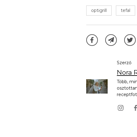
optigrill
tefal
Szerző
Nora R
Több, min
osztotta
receptfot