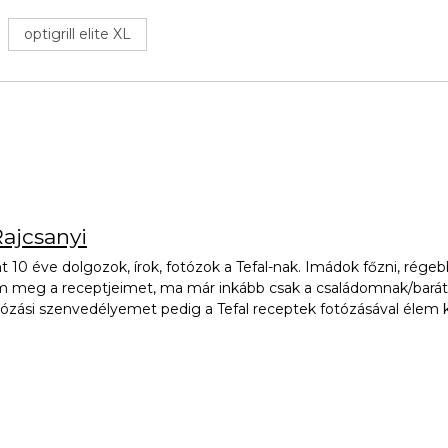
optigrill elite XL
ajcsanyi
t 10 éve dolgozok, írok, fotózok a Tefal-nak. Imádok főzni, rég
m meg a receptjeimet, ma már inkább csak a családomnak/barát
ózási szenvedélyemet pedig a Tefal receptek fotózásával élem ki!