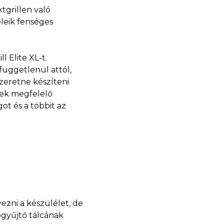
tgrillen való
leik fenséges
 Elite XL-t.
 függetlenül attól,
szeretne készíteni
lnek megfelelő
got és a többit az
yezni a készülélet, de
ppgyűjtő tálcának