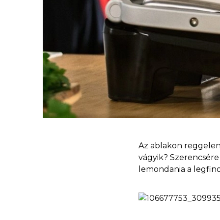
Az ablakon reggelent
vágyik? Szerencsére 
lemondania a legfino