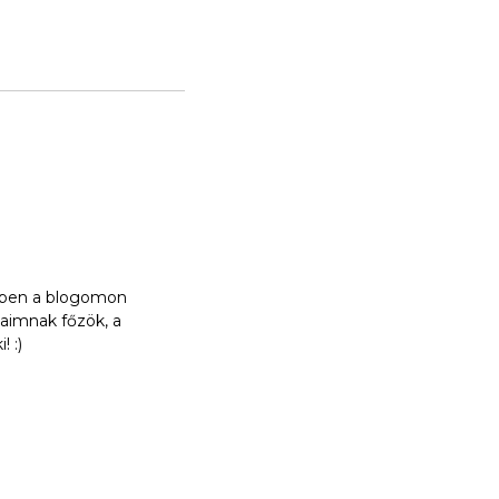
ebben a blogomon
aimnak főzök, a
 :)