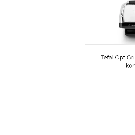
Tefal OptiGr
kon