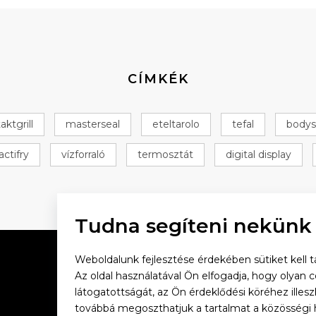
CÍMKÉK
aktgrill
masterseal
eteltarolo
tefal
bodys
actifry
vízforraló
termosztát
digital display
Tudna segíteni nekünk
Weboldalunk fejlesztése érdekében sütiket kell tá
Az oldal használatával Ön elfogadja, hogy olyan 
látogatottságát, az Ön érdeklődési köréhez illes
Vacsorázzunk együtt
továbbá megoszthatjuk a tartalmat a közösségi 