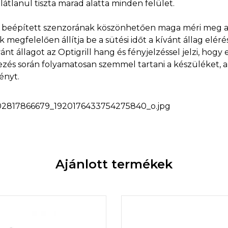
tlanul tiszta marad alatta minden felület.
lite beépített szenzorának köszönhetően maga méri meg 
 megfelelően állítja be a sütési időt a kívánt állag elér
ívánt állagot az Optigrill hang és fényjelzéssel jelzi, hogy 
lezés során folyamatosan szemmel tartani a készüléket, a
ényt.
Ajánlott termékek