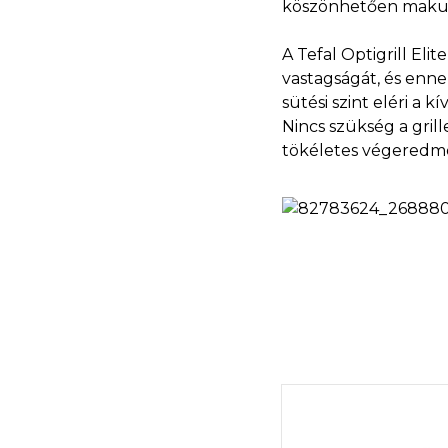
köszönhetően makulá
A Tefal Optigrill E
vastagságát, és ennek
sütési szint eléri a k
Nincs szükség a gril
tökéletes végeredm