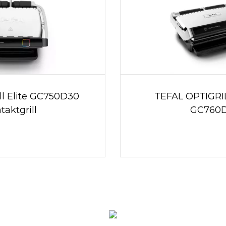
ill Elite GC750D30
TEFAL OPTIGRIL
taktgrill
GC760