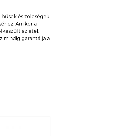
a húsok és zöldségek
éséhez. Amikor a
elkészült az étel.
z mindig garantálja a