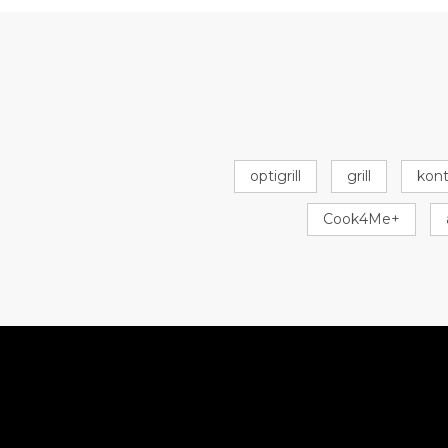
optigrill
grill
kont
Cook4Me+