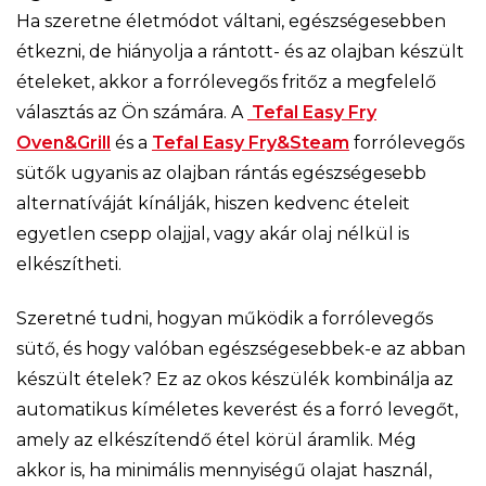
Ha szeretne életmódot váltani, egészségesebben
étkezni, de hiányolja a rántott- és az olajban készült
ételeket, akkor a forrólevegős fritőz a megfelelő
választás az Ön számára. A
Tefal Easy Fry
Oven&Grill
és a
Tefal Easy Fry&Steam
forrólevegős
sütők ugyanis az olajban rántás egészségesebb
alternatíváját kínálják, hiszen kedvenc ételeit
egyetlen csepp olajjal, vagy akár olaj nélkül is
elkészítheti.
Szeretné tudni, hogyan működik a forrólevegős
sütő, és hogy valóban egészségesebbek-e az abban
készült ételek? Ez az okos készülék kombinálja az
automatikus kíméletes keverést és a forró levegőt,
amely az elkészítendő étel körül áramlik. Még
akkor is, ha minimális mennyiségű olajat használ,