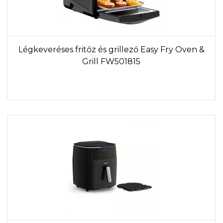
Légkeveréses fritőz és grillező Easy Fry Oven &
Grill FW501815