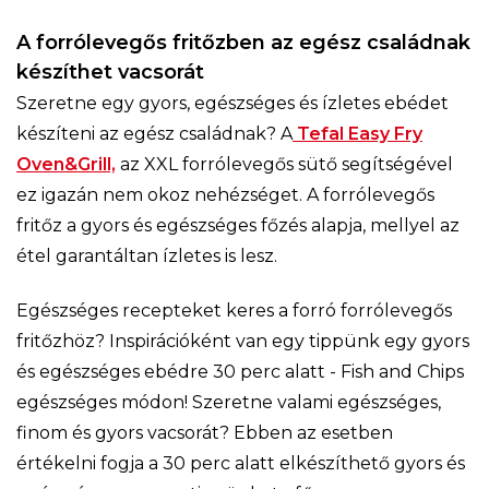
A forrólevegős fritőzben az egész családnak
készíthet vacsorát
Szeretne egy gyors, egészséges és ízletes ebédet
készíteni az egész családnak? A
Tefal Easy Fry
Oven&Grill,
az XXL forrólevegős sütő segítségével
ez igazán nem okoz nehézséget. A forrólevegős
fritőz a gyors és egészséges főzés alapja, mellyel az
étel garantáltan ízletes is lesz.
Egészséges recepteket keres a forró forrólevegős
fritőzhöz? Inspirációként van egy tippünk egy gyors
és egészséges ebédre 30 perc alatt - Fish and Chips
egészséges módon! Szeretne valami egészséges,
finom és gyors vacsorát? Ebben az esetben
értékelni fogja a 30 perc alatt elkészíthető gyors és