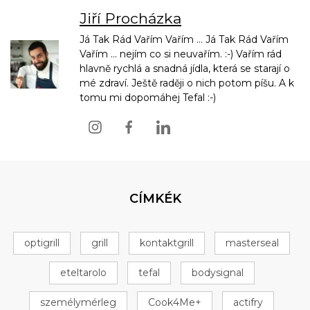
Jiří Procházka
Já Tak Rád Vařím Vařím ... Já Tak Rád Vařím
Vařím ... nejím co si neuvařím. :-) Vařím rád
hlavně rychlá a snadná jídla, která se starají o
mé zdraví. Ještě raději o nich potom píšu. A k
tomu mi dopomáhej Tefal :-)
CÍMKÉK
optigrill
grill
kontaktgrill
masterseal
eteltarolo
tefal
bodysignal
személymérleg
Cook4Me+
actifry