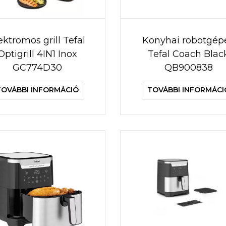
ektromos grill Tefal
Konyhai robotgép
Optigrill 4IN1 Inox
Tefal Coach Blac
GC774D30
QB900838
TOVÁBBI INFORMÁCIÓ
TOVÁBBI INFORMÁCI