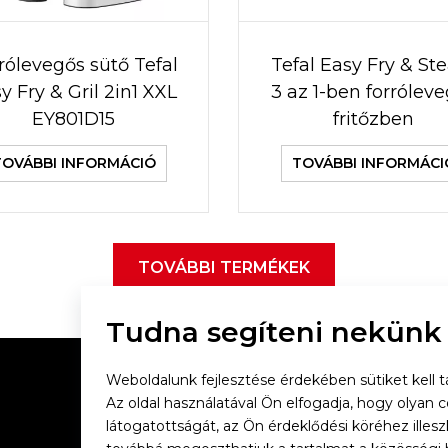
rólevegős sütő Tefal
Tefal Easy Fry & S
y Fry & Gril 2in1 XXL
3 az 1-ben forrólev
EY801D15
fritőzben
TOVÁBBI INFORMÁCIÓ
TOVÁBBI INFORMÁCI
TOVÁBBI TERMÉKEK
Tudna segíteni nekünk
Weboldalunk fejlesztése érdekében sütiket kell tá
Az oldal használatával Ön elfogadja, hogy olyan 
látogatottságát, az Ön érdeklődési köréhez illes
Vacsorázzunk együtt