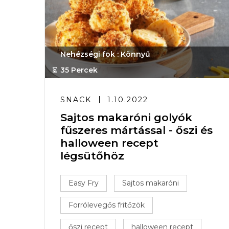
Nehézségi fok : Könnyű
35 Percek
SNACK
1.10.2022
Sajtos makaróni golyók
fűszeres mártással - őszi és
halloween recept
légsütőhöz
Easy Fry
Sajtos makaróni
Forrólevegős fritőzök
őszi recept
halloween recept