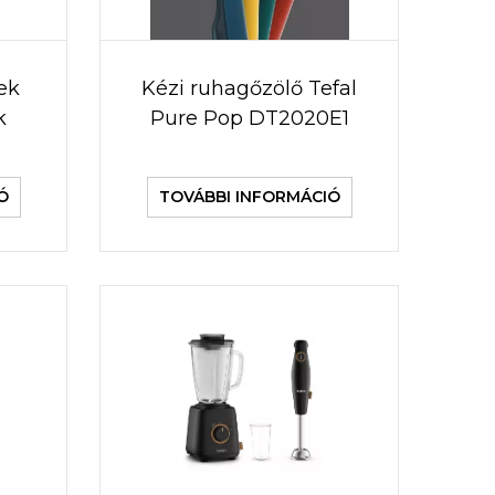
ek
Kézi ruhagőzölő Tefal
k
Pure Pop DT2020E1
Ó
TOVÁBBI INFORMÁCIÓ